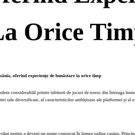
La Orice Tim
ânia, oferind experiențe de bunăstare la orice timp
ndere considerabilă printre iubitorii de jocuri de noroc din întreaga lu
tei sale diversificate, al caracteristicilor ambițioase ale platformei și al
ezvoltat pentru a deveni un nume cunoscut în lumea online casino. Princip