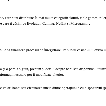
, care sunt distribuite în mai multe categorii: sloturi, table games, ruletă
ntre care îi găsim pe Evolution Gaming, NetEnt și Microgaming.
ebuie să finalizeze procesul de înregistrare. Pe site-ul casino-ului exis
i o parolă sigură, precum și detalii despre bani sau dispozitivul utiliza
formații necesare pot fi modificate ulterior.
e valori banei sau efectuarea uneia dintre operațiunile cu dispozitivul (j