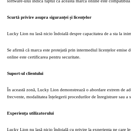
software-ului indică faptul că această marcă online este compatibilă c
Scurtă privire asupra siguranței și licențelor
Lucky Lion nu lasă nicio îndoială despre capacitatea de a sta la inima
Se afirmă că marca este protejată prin intermediul licențelor emise 
online este certificarea pentru securitate.
Suport-ul clientului
În această zonă, Lucky Lion demonstrează o abordare extrem de adecvat
frecvente, modalitatea înțelegerii procedurilor de înregistrare sau a 
Experiența utilizatorului
Lucky Lion nu lasă nicio îndoială cu privire la experiența pe care le-