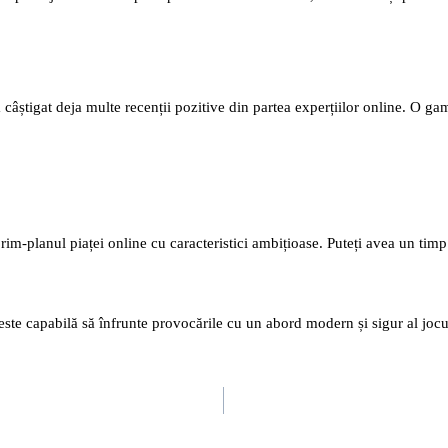
câștigat deja multe recenții pozitive din partea experțiilor online. O gamă
im-planul piaței online cu caracteristici ambițioase. Puteți avea un timp
este capabilă să înfrunte provocările cu un abord modern și sigur al jocu