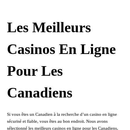
Les Meilleurs
Casinos En Ligne
Pour Les
Canadiens
Si vous êtes un Canadien à la recherche d’un casino en ligne
sécurisé et fiable, vous êtes au bon endroit. Nous avons
sélectionné les meilleurs casinos en ligne pour les Canadiens,