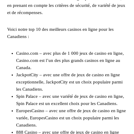
en prenant en compte les critères de sécurité, de variété de jeux
et de récompenses.
Voici notre top 10 des meilleurs casinos en ligne pour les
Canadiens :
Casino.com – avec plus de 1 000 jeux de casino en ligne,
Casino.com est l’un des plus grands casinos en ligne au
Canada.
JackpotCity – avec une offre de jeux de casino en ligne
exceptionnelle, JackpotCity est un choix populaire parmi
les Canadiens.
Spin Palace – avec une variété de jeux de casino en ligne,
Spin Palace est un excellent choix pour les Canadiens.
EuropesCasino – avec une offre de jeux de casino en ligne
variée, EuropesCasino est un choix populaire parmi les
Canadiens.
888 Casino – avec une offre de jeux de casino en ligne