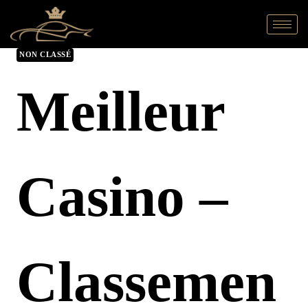
NON CLASSÉ
Meilleur
Casino –
Classemen