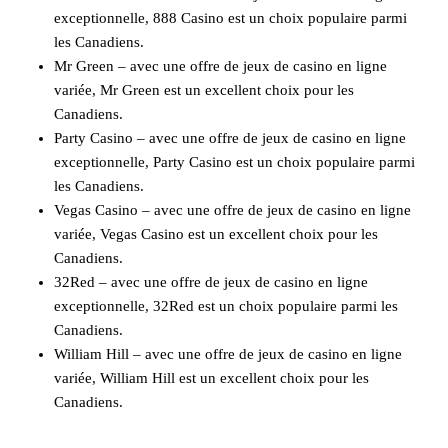
exceptionnelle, 888 Casino est un choix populaire parmi
les Canadiens.
Mr Green – avec une offre de jeux de casino en ligne
variée, Mr Green est un excellent choix pour les
Canadiens.
Party Casino – avec une offre de jeux de casino en ligne
exceptionnelle, Party Casino est un choix populaire parmi
les Canadiens.
Vegas Casino – avec une offre de jeux de casino en ligne
variée, Vegas Casino est un excellent choix pour les
Canadiens.
32Red – avec une offre de jeux de casino en ligne
exceptionnelle, 32Red est un choix populaire parmi les
Canadiens.
William Hill – avec une offre de jeux de casino en ligne
variée, William Hill est un excellent choix pour les
Canadiens.