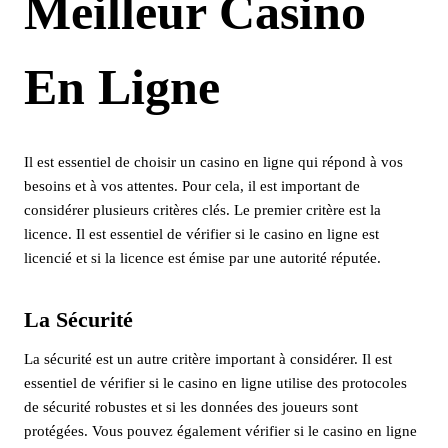
Meilleur Casino
En Ligne
Il est essentiel de choisir un casino en ligne qui répond à vos
besoins et à vos attentes. Pour cela, il est important de
considérer plusieurs critères clés. Le premier critère est la
licence. Il est essentiel de vérifier si le casino en ligne est
licencié et si la licence est émise par une autorité réputée.
La Sécurité
La sécurité est un autre critère important à considérer. Il est
essentiel de vérifier si le casino en ligne utilise des protocoles
de sécurité robustes et si les données des joueurs sont
protégées. Vous pouvez également vérifier si le casino en ligne