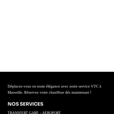
Déplacez-vous en toute élégance avec notre service VTC à
Marseille. Réservez votre chauffeur dès maintenant !
NOS SERVICES
TRANSFERT GARE – AEROPORT