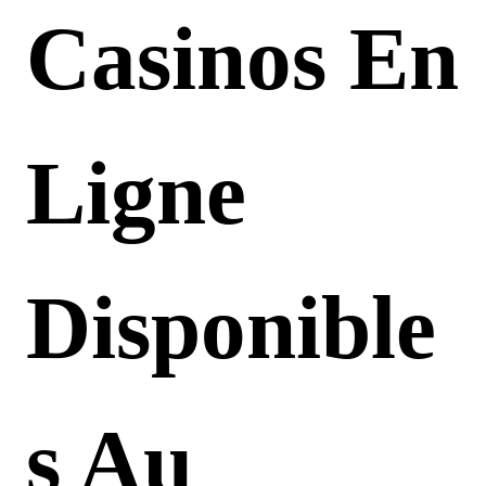
Casinos En
Ligne
Disponible
S Au