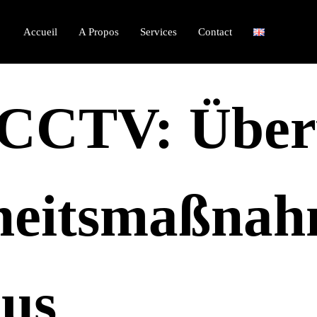
Accueil
A Propos
Services
Contact
 CCTV: Übe
heitsmaßnah
aus