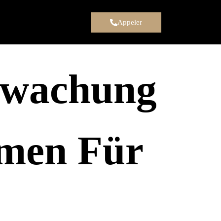
Appeler
rwachung
men Für