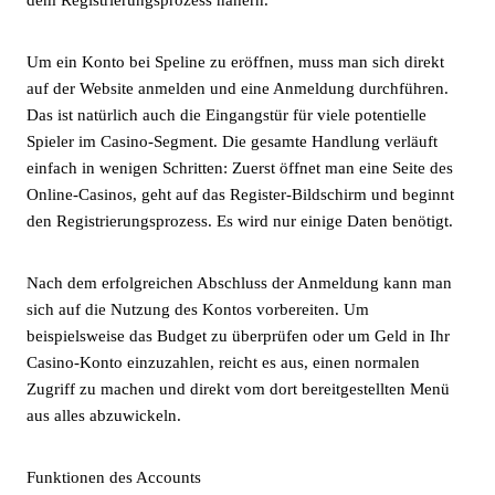
Um ein Konto bei Speline zu eröffnen, muss man sich direkt
auf der Website anmelden und eine Anmeldung durchführen.
Das ist natürlich auch die Eingangstür für viele potentielle
Spieler im Casino-Segment. Die gesamte Handlung verläuft
einfach in wenigen Schritten: Zuerst öffnet man eine Seite des
Online-Casinos, geht auf das Register-Bildschirm und beginnt
den Registrierungsprozess. Es wird nur einige Daten benötigt.
Nach dem erfolgreichen Abschluss der Anmeldung kann man
sich auf die Nutzung des Kontos vorbereiten. Um
beispielsweise das Budget zu überprüfen oder um Geld in Ihr
Casino-Konto einzuzahlen, reicht es aus, einen normalen
Zugriff zu machen und direkt vom dort bereitgestellten Menü
aus alles abzuwickeln.
Funktionen des Accounts