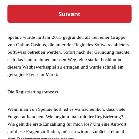
https://spin-line.co.at/
Plattform präsentieren.
Der Hintergrund
Speline wurde im Jahr 2015 gegründet, als Teil einer Gruppe
von Online-Casinos, die unter der Regie des Softwareanbieters
SoftSwiss betrieben werden. Sofort nach der Gründung machte
sich das Unternehmen auf den Weg, eine starke Position in
diesem Wettbewerbsspiel zu erringen und wurde schnell ein
gefragter Player im Markt.
Die Registrierungsprozess
Wenn man von Speline hört, ist es wahrscheinlich, dass viele
Fragen auftauchen. Wie beginnt man mit der Registrierung?
Wie geht die erste Einzahlung für mich los? Um eine Antwort
auf diese Fragen zu finden, müssen wir uns zunächst einmal
dem Registrierungsprozess nähern.