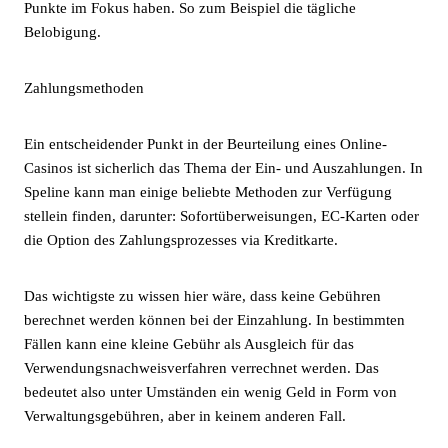
Punkte im Fokus haben. So zum Beispiel die tägliche
Belobigung.
Zahlungsmethoden
Ein entscheidender Punkt in der Beurteilung eines Online-
Casinos ist sicherlich das Thema der Ein- und Auszahlungen. In
Speline kann man einige beliebte Methoden zur Verfügung
stellein finden, darunter: Sofortüberweisungen, EC-Karten oder
die Option des Zahlungsprozesses via Kreditkarte.
Das wichtigste zu wissen hier wäre, dass keine Gebühren
berechnet werden können bei der Einzahlung. In bestimmten
Fällen kann eine kleine Gebühr als Ausgleich für das
Verwendungsnachweisverfahren verrechnet werden. Das
bedeutet also unter Umständen ein wenig Geld in Form von
Verwaltungsgebühren, aber in keinem anderen Fall.