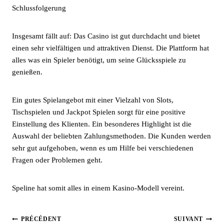
Schlussfolgerung
Insgesamt fällt auf: Das Casino ist gut durchdacht und bietet
einen sehr vielfältigen und attraktiven Dienst. Die Plattform hat
alles was ein Spieler benötigt, um seine Glücksspiele zu
genießen.
Ein gutes Spielangebot mit einer Vielzahl von Slots,
Tischspielen und Jackpot Spielen sorgt für eine positive
Einstellung des Klienten. Ein besonderes Highlight ist die
Auswahl der beliebten Zahlungsmethoden. Die Kunden werden
sehr gut aufgehoben, wenn es um Hilfe bei verschiedenen
Fragen oder Problemen geht.
Speline hat somit alles in einem Kasino-Modell vereint.
PRÉCÉDENT
SUIVANT