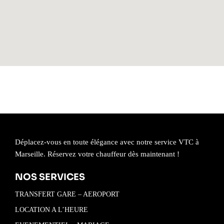
Déplacez-vous en toute élégance avec notre service VTC à
Marseille. Réservez votre chauffeur dès maintenant !
NOS SERVICES
TRANSFERT GARE – AEROPORT
LOCATION A L’HEURE