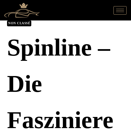
NON CLASSÉ
Spinline –
Die
Fasziniere