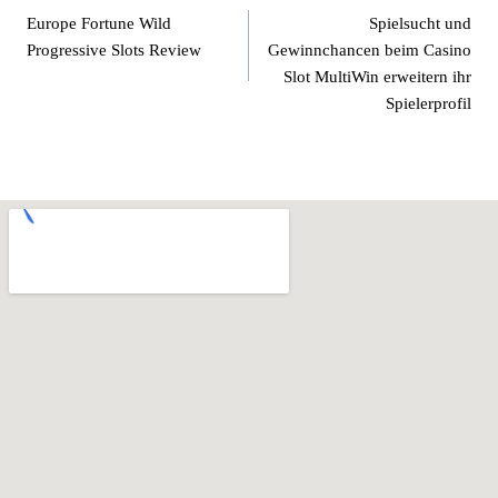
Europe Fortune Wild
Spielsucht und
Progressive Slots Review
Gewinnchancen beim Casino
Slot MultiWin erweitern ihr
Spielerprofil