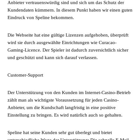
Anbieter vertrauenswürdig sind und sich um das Schutz der
Kundendaten kümmern. In diesem Punkt haben wir einen guten
Eindruck von Speline bekommen.
Die Webseite hat eine gültige Lizenzen aufgehoben, überprüft
wird sie durch ausgewählte Einrichtungen wie Curacao-
Gaming-Licence. Der Spieler ist dadurch zuversichtlich sicher
und geschützt und kann sich darauf verlassen.
Customer-Support
Der Unterstützung von den Kunden im Internet-Casino-Betrieb
zählt man als wichtigste Voraussetzung für jeden Casino-
Anbieter, um die Kundschaft langfristig in eine positive
Einstellung zu bringen. Es wird natürlich auch so gehalten.
Speline hat seine Kunden sehr gut überlegt und bietet
unterschiedliche Wege der Unterstützung: Die schnelle E-Mail-