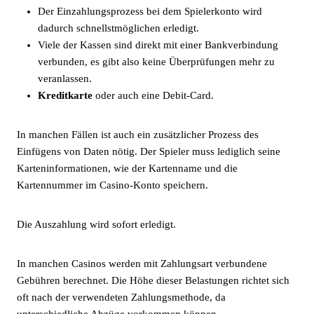
Der Einzahlungsprozess bei dem Spielerkonto wird
dadurch schnellstmöglichen erledigt.
Viele der Kassen sind direkt mit einer Bankverbindung
verbunden, es gibt also keine Überprüfungen mehr zu
veranlassen.
Kreditkarte
oder auch eine Debit-Card.
In manchen Fällen ist auch ein zusätzlicher Prozess des
Einfügens von Daten nötig. Der Spieler muss lediglich seine
Karteninformationen, wie der Kartenname und die
Kartennummer im Casino-Konto speichern.
Die Auszahlung wird sofort erledigt.
In manchen Casinos werden mit Zahlungsart verbundene
Gebühren berechnet. Die Höhe dieser Belastungen richtet sich
oft nach der verwendeten Zahlungsmethode, da
unterschiedliche Abzüge vorkommen können.