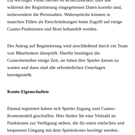
während der Registrierung eingegebenen Daten korrekt sind,
insbesondere die Personalien. Widersprüche können in
manchen Fällen als Einschränkungen beim Zugriff auf einige
Casino-Funktionen und Boni behandelt werden.
Der Antrag auf Registrierung wird anschließend durch ein Team
von Mitarbeitern überprüft. Hierfür benötigen die
Casinobetreiber einige Zeit, sie bitten ihre Spieler darum zu
warten und dann sind alle erforderlichen Unterlagen
bereitgestellt.
Konto-Eigenschaften
Einmal registriert haben sich Spieler Zugang zum Casino-
Kontomodell geschaffen. Hier finden Sie eine Vielzahl an
Funktionen zur Verfügung stehen, die für einen einfachen und
bequemen Umgang mit dem Spielerkonto benötigt werden.