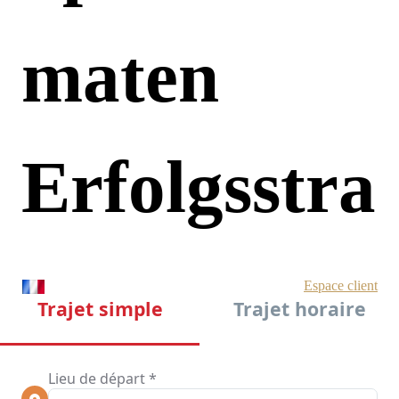
Maten
Erfolgsstra
Tegie
Par
etomidetka
16 juin 2026