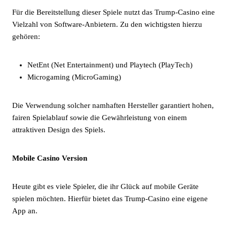
Für die Bereitstellung dieser Spiele nutzt das Trump-Casino eine
Vielzahl von Software-Anbietern. Zu den wichtigsten hierzu
gehören:
NetEnt (Net Entertainment) und Playtech (PlayTech)
Microgaming (MicroGaming)
Die Verwendung solcher namhaften Hersteller garantiert hohen,
fairen Spielablauf sowie die Gewährleistung von einem
attraktiven Design des Spiels.
Mobile Casino Version
Heute gibt es viele Spieler, die ihr Glück auf mobile Geräte
spielen möchten. Hierfür bietet das Trump-Casino eine eigene
App an.