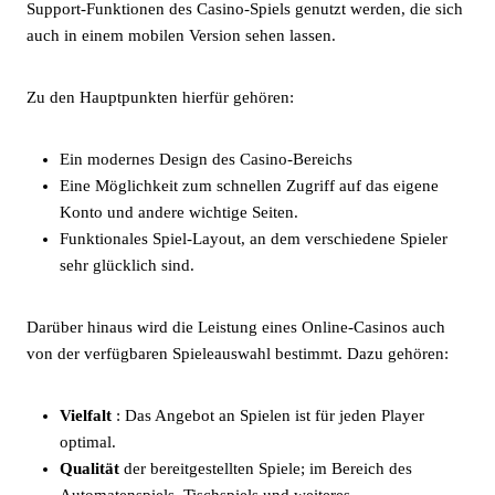
Support-Funktionen des Casino-Spiels genutzt werden, die sich
auch in einem mobilen Version sehen lassen.
Zu den Hauptpunkten hierfür gehören:
Ein modernes Design des Casino-Bereichs
Eine Möglichkeit zum schnellen Zugriff auf das eigene
Konto und andere wichtige Seiten.
Funktionales Spiel-Layout, an dem verschiedene Spieler
sehr glücklich sind.
Darüber hinaus wird die Leistung eines Online-Casinos auch
von der verfügbaren Spieleauswahl bestimmt. Dazu gehören:
Vielfalt
: Das Angebot an Spielen ist für jeden Player
optimal.
Qualität
der bereitgestellten Spiele; im Bereich des
Automatenspiels, Tischspiels und weiteres.