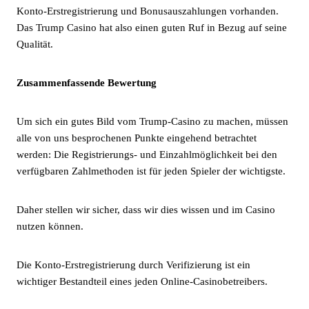
Konto-Erstregistrierung und Bonusauszahlungen vorhanden.
Das Trump Casino hat also einen guten Ruf in Bezug auf seine
Qualität.
Zusammenfassende Bewertung
Um sich ein gutes Bild vom Trump-Casino zu machen, müssen
alle von uns besprochenen Punkte eingehend betrachtet
werden: Die Registrierungs- und Einzahlmöglichkeit bei den
verfügbaren Zahlmethoden ist für jeden Spieler der wichtigste.
Daher stellen wir sicher, dass wir dies wissen und im Casino
nutzen können.
Die Konto-Erstregistrierung durch Verifizierung ist ein
wichtiger Bestandteil eines jeden Online-Casinobetreibers.