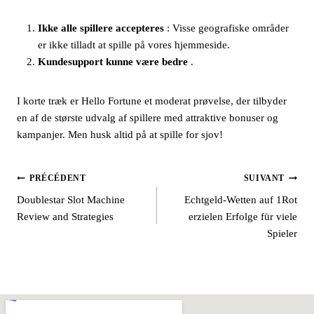
Ikke alle spillere accepteres
: Visse geografiske områder
er ikke tilladt at spille på vores hjemmeside.
Kundesupport kunne være bedre
.
I korte træk er Hello Fortune et moderat prøvelse, der tilbyder
en af de største udvalg af spillere med attraktive bonuser og
kampanjer. Men husk altid på at spille for sjov!
PRÉCÉDENT
SUIVANT
Doublestar Slot Machine
Echtgeld-Wetten auf 1Rot
Review and Strategies
erzielen Erfolge für viele
Spieler