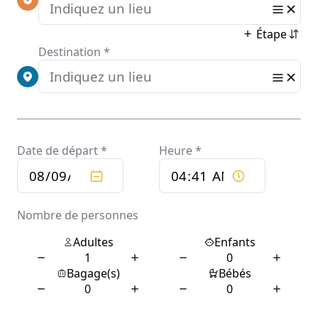
Prøvelse
For Lykke
Og
Rikdom