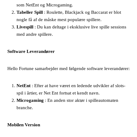
som NetEnt og Microgaming.
Tabeller Spill
: Roulette, Blackjack og Baccarat er blot
nogle få af de måske mest populære spillere.
Livespill
: Du kan deltage i eksklusive live spille sessions
med andre spillere.
Software Leverandører
Hello Fortune samarbejder med følgende software leverandører:
NetEnt
: Efter at have været en ledende udvikler af slots-
spil i årtier, er Net Ent fortsat et kendt navn.
Microgaming
: En anden stor aktør i spilleautomaten
branche.
Mobilen Version