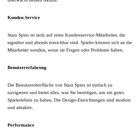
Kunden-Service
Starz Spins ist stolz auf seine Kundenservice-Mitarbeiter, die
tagsüber und abends erreichbar sind. Spieler können sich an die
Mitarbeiter wenden, wenn sie Fragen oder Probleme haben.
Benutzererfahrung
Die Benutzeroberfläche von Starz Spins ist einfach zu
navigieren und bietet alles, was Sie benötigen, um ein gutes
Spielerlebnis zu haben. Die Design-Einrichtungen sind modern
und attraktiv.
Performance