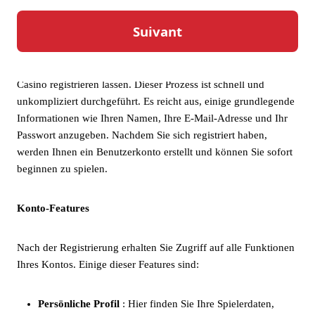
Registrierung
Um mit dem Spielen zu beginnen, müssen Sie sich zunächst im
Casino registrieren lassen. Dieser Prozess ist schnell und
unkompliziert durchgeführt. Es reicht aus, einige grundlegende
Informationen wie Ihren Namen, Ihre E-Mail-Adresse und Ihr
Passwort anzugeben. Nachdem Sie sich registriert haben,
werden Ihnen ein Benutzerkonto erstellt und können Sie sofort
beginnen zu spielen.
Konto-Features
Nach der Registrierung erhalten Sie Zugriff auf alle Funktionen
Ihres Kontos. Einige dieser Features sind:
Persönliche Profil
: Hier finden Sie Ihre Spielerdaten,