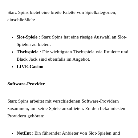
Starz Spins bietet eine breite Palette von Spielkategorien,
einschließlich:
Slot-Spiele
: Starz Spins hat eine riesige Auswahl an Slot-
Spielen zu bieten.
Tischspiele
: Die wichtigsten Tischspiele wie Roulette und
Black Jack sind ebenfalls im Angebot.
LIVE-Casino
Software-Provider
Starz Spins arbeitet mit verschiedenen Software-Providern
zusammen, um seine Spiele anzubieten. Zu den bekanntesten
Providern gehören:
NetEnt
: Ein führender Anbieter von Slot-Spielen und