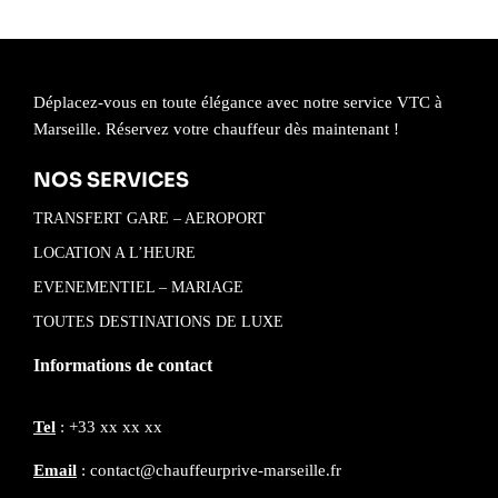
Déplacez-vous en toute élégance avec notre service VTC à
Marseille. Réservez votre chauffeur dès maintenant !
NOS SERVICES
TRANSFERT GARE – AEROPORT
LOCATION A L’HEURE
EVENEMENTIEL – MARIAGE
TOUTES DESTINATIONS DE LUXE
Informations de contact
Tel
: +33 xx xx xx
Email
: contact@chauffeurprive-marseille.fr