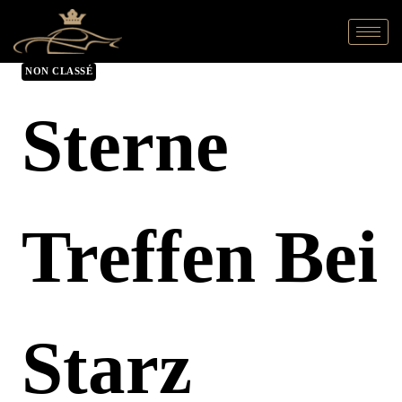
NON CLASSÉ
Sterne
Treffen Bei
Starz