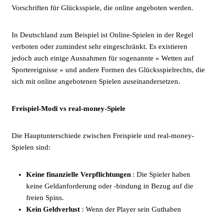
Vorschriften für Glücksspiele, die online angeboten werden.
In Deutschland zum Beispiel ist Online-Spielen in der Regel
verboten oder zumindest sehr eingeschränkt. Es existieren
jedoch auch einige Ausnahmen für sogenannte « Wetten auf
Sportereignisse » und andere Formen des Glücksspielrechts, die
sich mit online angebotenen Spielen auseinandersetzen.
Freispiel-Modi vs real-money-Spiele
Die Hauptunterschiede zwischen Freispiele und real-money-
Spielen sind:
Keine finanzielle Verpflichtungen
: Die Spieler haben
keine Geldanforderung oder -bindung in Bezug auf die
freien Spins.
Kein Geldverlust
: Wenn der Player sein Guthaben