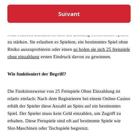
finanzielle Investition (Einzahlung) Zugang zu einer
bestimmten Anzahl an Spins auf ein Spiel erhalten.
Diese Anreize werden oft in Online-Casinos angeboten, um
neue Kunden anzuziehen und die Bindung bestehender Spieler
zu stärken. Sie erlauben es Spielern, ein bestimmtes Spiel ohne
Risiko auszuprobieren oder einen
so holen sie sich 25 freispiele
ohne einzahlung
ersten Eindruck davon zu gewinnen.
Wie funktioniert der Begriff?
Die Funktionsweise von 25 Freispiele Ohne Einzahlung ist
relativ einfach: Nach dem Registrieren bei einem Online-Casino
erhält der Spieler diese Anzahl an Spins auf ein bestimmtes
Spiel. Der Spieler muss kein Geld einzahlen, um Zugriff zu
erhalten. Diese Freispiele sind oft auf bestimmte Spiele wie
Slot-Maschinen oder Tischspiele begrenzt.