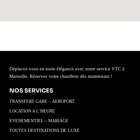
Déplacez-vous en toute élégance avec notre service VTC à
Marseille. Réservez votre chauffeur dès maintenant !
NOS SERVICES
TRANSFERT GARE – AEROPORT
LOCATION A L’HEURE
EVENEMENTIEL – MARIAGE
TOUTES DESTINATIONS DE LUXE