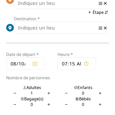
Online
Casinos?
Par
etomidetka
17 juin 2026
Einführung und Definition
Die zunehmende Popularität von Online-Spielen hat auch zu
einer Vielzahl an Anreizen geführt, die Gamblers in die Welt der
virtuellen Glücksspiele locken. Eines dieser Anreize sind 25
Freispiele Ohne Einzahlung. Dieser Begriff bezeichnet eine Art
von Bonus oder Aktion, bei der Spieler ohne eine vorherige