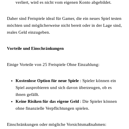
verliert, wird es nicht vom eigenen Konto abgebildet.
Daher sind Freispiele ideal für Gamer, die ein neues Spiel testen
möchten und möglicherweise nicht bereit oder in der Lage sind,
reales Geld einzugeben.
Vorteile und Einschränkungen
Einige Vorteile von 25 Freispiele Ohne Einzahlung:
Kostenlose Option für neue Spiele
: Spieler können ein
Spiel ausprobieren und sich davon überzeugen, ob es
ihnen gefällt.
Keine Risiken für das eigene Geld
: Die Spieler können
ohne finanzielle Verpflichtungen spielen.
Einschränkungen oder mögliche Vorsichtsmaßnahmen: