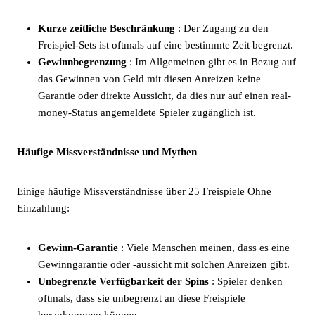
Kurze zeitliche Beschränkung
: Der Zugang zu den
Freispiel-Sets ist oftmals auf eine bestimmte Zeit begrenzt.
Gewinnbegrenzung
: Im Allgemeinen gibt es in Bezug auf
das Gewinnen von Geld mit diesen Anreizen keine
Garantie oder direkte Aussicht, da dies nur auf einen real-
money-Status angemeldete Spieler zugänglich ist.
Häufige Missverständnisse und Mythen
Einige häufige Missverständnisse über 25 Freispiele Ohne
Einzahlung:
Gewinn-Garantie
: Viele Menschen meinen, dass es eine
Gewinngarantie oder -aussicht mit solchen Anreizen gibt.
Unbegrenzte Verfügbarkeit der Spins
: Spieler denken
oftmals, dass sie unbegrenzt an diese Freispiele
herankommen können.