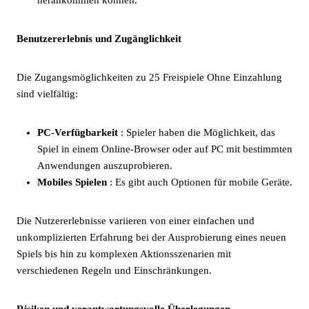
Benutzererlebnis und Zugänglichkeit
Die Zugangsmöglichkeiten zu 25 Freispiele Ohne Einzahlung
sind vielfältig:
PC-Verfügbarkeit
: Spieler haben die Möglichkeit, das
Spiel in einem Online-Browser oder auf PC mit bestimmten
Anwendungen auszuprobieren.
Mobiles Spielen
: Es gibt auch Optionen für mobile Geräte.
Die Nutzererlebnisse variieren von einer einfachen und
unkomplizierten Erfahrung bei der Ausprobierung eines neuen
Spiels bis hin zu komplexen Aktionsszenarien mit
verschiedenen Regeln und Einschränkungen.
Risiken und verantwortungsvolle Überlegungen