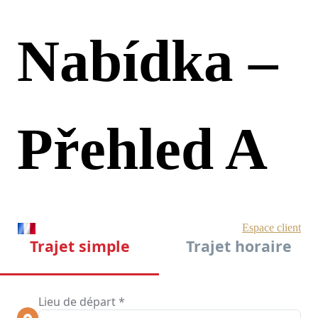
Nabídka –
Přehled A
Porovnání