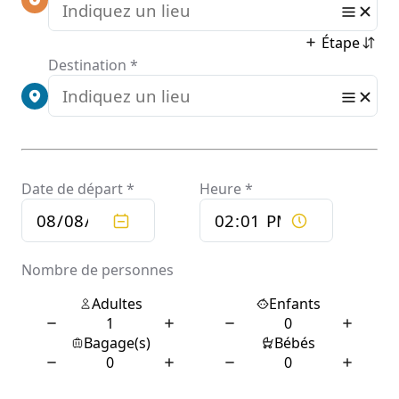
Variant.
Par
etomidetka
17 juin 2026
Zahraniční online kasínová nabídka – přehled a porovnání
variant
Co jsou zahraniční online kasína?
Zahraniční online kasína se od domácích liší především svou
právní úpravou, kterou v mnoha zemích není možné plně
implementovat. Tyto kasínech fungují na základě mezinárodně
platných zákonů a regulací, které mohou být odlišné od těch u
nás.
Jak zahraniční online kasína fungují