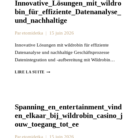
Innovative_Lösungen_mit_wildro
Bin_für_effiziente_Datenanalyse_
Und_nachhaltige
Par
etomidetka
15 juin 2026
Innovative Lösungen mit wildrobin für effiziente
Datenanalyse und nachhaltige Geschäftsprozesse
Datenintegration und -aufbereitung mit Wildrobin…
LIRE LA SUITE
Spanning_en_entertainment_vind
En_elkaar_bij_wildrobin_casino_j
Ouw_toegang_tot_ee
Par
etomidetka
15 juin 2026