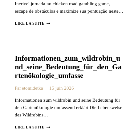
Incrível jornada no chicken road gambling game,
escape de obstáculos e maximize sua pontuação neste…
LIRE LA SUITE
Informationen_zum_wildrobin_u
Nd_seine_Bedeutung_für_den_Ga
Rtenökologie_umfasse
Par
etomidetka
15 juin 2026
Informationen zum wildrobin und seine Bedeutung für
den Gartenökologie umfassend erklärt Die Lebensweise
des Wildrobins…
LIRE LA SUITE