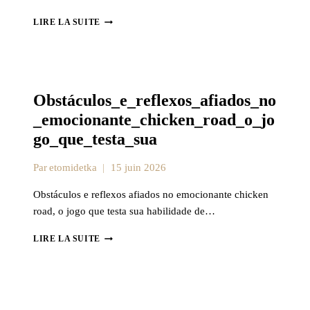
LIRE LA SUITE
Obstáculos_e_reflexos_afiados_no
_emocionante_chicken_road_o_jo
Go_que_testa_sua
Par
etomidetka
15 juin 2026
Obstáculos e reflexos afiados no emocionante chicken
road, o jogo que testa sua habilidade de…
LIRE LA SUITE