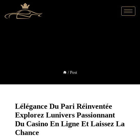
Post
/
Post
Lélégance Du Pari Réinventée
Explorez Lunivers Passionnant
Du Casino En Ligne Et Laissez La
Chance