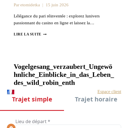
Par
etomidetka
15 juin 2026
Lélégance du pari réinventée : explorez lunivers
passionnant du casino en ligne et laissez la…
LIRE LA SUITE
Vogelgesang_verzaubert_Ungewö
Hnliche_Einblicke_in_das_Leben_
Des_wild_robin_enth
Par
etomidetka
15 juin 2026
Vogelgesang verzaubert – Ungewöhnliche Einblicke in
das Leben des wild robin enthüllt Brutverhalten und
Fortpflanzung…