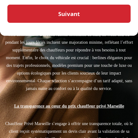
Le
prix chauffeur privé Marseille
est fixé sur approche méthodique et
précise, permettant à chaque client de comprendre les facteurs qui
influencent le coût de son trajet. La distance parcourue et la durée
estimée du trajet sont des éléments centraux. L’horaire joue également un
rôle déterminant. Les réservations effectuées de nuit, en week-end ou
pendant les jours fériés incluent une majoration minime, reflétant l’effort
supplémentaire des chauffeurs pour répondre à vos besoins à tout
moment. Enfin, le choix du véhicule est crucial : berlines élégantes pour
des trajets professionnels, modèles premium pour une touche de luxe ou
options écologiques pour les clients soucieux de leur impact
environnemental. Chaque sélection s’accompagne d’un tarif adapté, sans
jamais nuire au confort ou à la qualité du service.
La transparence au cœur du prix chauffeur privé Marseille
Chauffeur Privé Marseille s’engage à offrir une transparence totale, où le
client reçoit systématiquement un devis clair avant la validation de sa