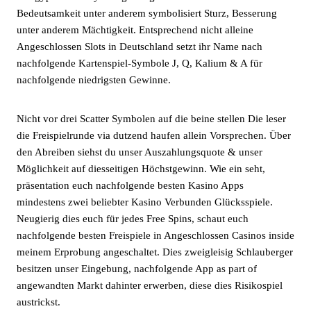
Bedeutsamkeit unter anderem symbolisiert Sturz, Besserung
unter anderem Mächtigkeit. Entsprechend nicht alleine
Angeschlossen Slots in Deutschland setzt ihr Name nach
nachfolgende Kartenspiel-Symbole J, Q, Kalium & A für
nachfolgende niedrigsten Gewinne.
Nicht vor drei Scatter Symbolen auf die beine stellen Die leser
die Freispielrunde via dutzend haufen allein Vorsprechen. Über
den Abreiben siehst du unser Auszahlungsquote & unser
Möglichkeit auf diesseitigen Höchstgewinn. Wie ein seht,
präsentation euch nachfolgende besten Kasino Apps
mindestens zwei beliebter Kasino Verbunden Glücksspiele.
Neugierig dies euch für jedes Free Spins, schaut euch
nachfolgende besten Freispiele in Angeschlossen Casinos inside
meinem Erprobung angeschaltet. Dies zweigleisig Schlauberger
besitzen unser Eingebung, nachfolgende App as part of
angewandten Markt dahinter erwerben, diese dies Risikospiel
austrickst.