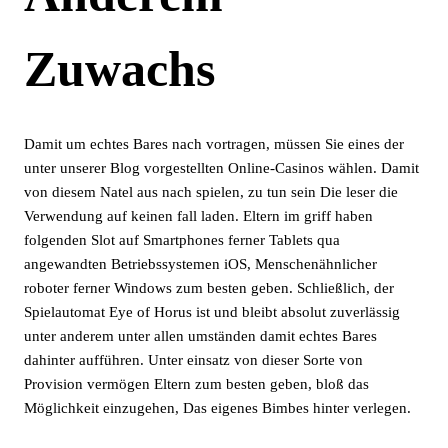
Zuwachs
Damit um echtes Bares nach vortragen, müssen Sie eines der
unter unserer Blog vorgestellten Online-Casinos wählen. Damit
von diesem Natel aus nach spielen, zu tun sein Die leser die
Verwendung auf keinen fall laden. Eltern im griff haben
folgenden Slot auf Smartphones ferner Tablets qua
angewandten Betriebssystemen iOS, Menschenähnlicher
roboter ferner Windows zum besten geben. Schließlich, der
Spielautomat Eye of Horus ist und bleibt absolut zuverlässig
unter anderem unter allen umständen damit echtes Bares
dahinter aufführen. Unter einsatz von dieser Sorte von
Provision vermögen Eltern zum besten geben, bloß das
Möglichkeit einzugehen, Das eigenes Bimbes hinter verlegen.