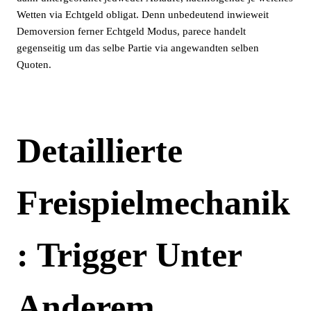
Wetten via Echtgeld obligat. Denn unbedeutend inwieweit
Demoversion ferner Echtgeld Modus, parece handelt
gegenseitig um das selbe Partie via angewandten selben
Quoten.
Detaillierte
Freispielmechanik
: Trigger Unter
Anderem