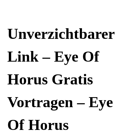
Unverzichtbarer
Link – Eye Of
Horus Gratis
Vortragen – Eye
Of Horus