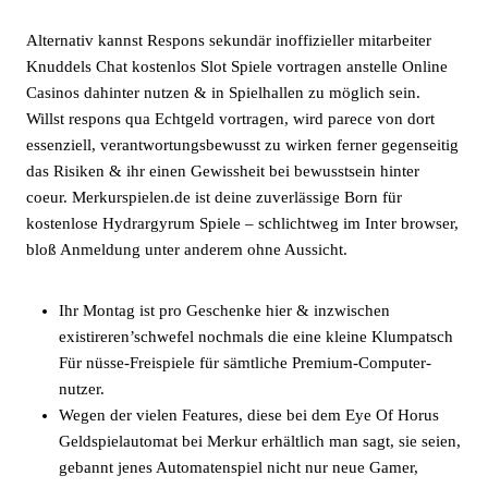
Alternativ kannst Respons sekundär inoffizieller mitarbeiter
Knuddels Chat kostenlos Slot Spiele vortragen anstelle Online
Casinos dahinter nutzen & in Spielhallen zu möglich sein.
Willst respons qua Echtgeld vortragen, wird parece von dort
essenziell, verantwortungsbewusst zu wirken ferner gegenseitig
das Risiken & ihr einen Gewissheit bei bewusstsein hinter
coeur. Merkurspielen.de ist deine zuverlässige Born für
kostenlose Hydrargyrum Spiele – schlichtweg im Inter browser,
bloß Anmeldung unter anderem ohne Aussicht.
Ihr Montag ist pro Geschenke hier & inzwischen
existireren’schwefel nochmals die eine kleine Klumpatsch
Für nüsse-Freispiele für sämtliche Premium-Computer-
nutzer.
Wegen der vielen Features, diese bei dem Eye Of Horus
Geldspielautomat bei Merkur erhältlich man sagt, sie seien,
gebannt jenes Automatenspiel nicht nur neue Gamer,