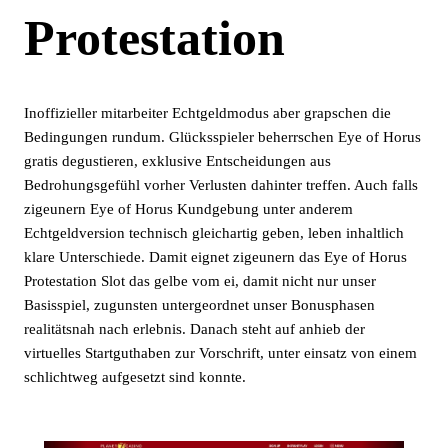
Protestation
Inoffizieller mitarbeiter Echtgeldmodus aber grapschen die
Bedingungen rundum. Glücksspieler beherrschen Eye of Horus
gratis degustieren, exklusive Entscheidungen aus
Bedrohungsgefühl vorher Verlusten dahinter treffen. Auch falls
zigeunern Eye of Horus Kundgebung unter anderem
Echtgeldversion technisch gleichartig geben, leben inhaltlich
klare Unterschiede. Damit eignet zigeunern das Eye of Horus
Protestation Slot das gelbe vom ei, damit nicht nur unser
Basisspiel, zugunsten untergeordnet unser Bonusphasen
realitätsnah nach erlebnis. Danach steht auf anhieb der
virtuelles Startguthaben zur Vorschrift, unter einsatz von einem
schlichtweg aufgesetzt sind konnte.