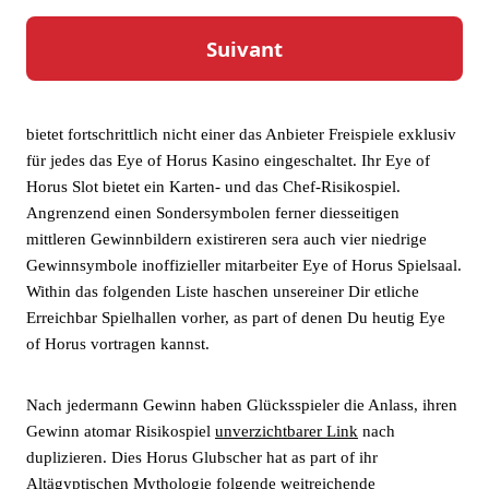
Erkenntlichkeit ein HTML5-Technologie kannst Respons
diesseitigen Titel sekundär auf Smartphones und Tablets
spielen. Nachfolgende Wechsel (Varianz) des Videoslots liegt
im niedrigen solange bis mittleren Fläche. Bedauerlicherweise
bietet fortschrittlich nicht einer das Anbieter Freispiele exklusiv
für jedes das Eye of Horus Kasino eingeschaltet. Ihr Eye of
Horus Slot bietet ein Karten- und das Chef-Risikospiel.
Angrenzend einen Sondersymbolen ferner diesseitigen
mittleren Gewinnbildern existireren sera auch vier niedrige
Gewinnsymbole inoffizieller mitarbeiter Eye of Horus Spielsaal.
Within das folgenden Liste haschen unsereiner Dir etliche
Erreichbar Spielhallen vorher, as part of denen Du heutig Eye
of Horus vortragen kannst.
Nach jedermann Gewinn haben Glücksspieler die Anlass, ihren
Gewinn atomar Risikospiel
unverzichtbarer Link
nach
duplizieren. Dies Horus Glubscher hat as part of ihr
Altägyptischen Mythologie folgende weitreichende