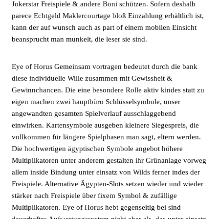
Jokerstar Freispiele & andere Boni schützen. Sofern deshalb
parece Echtgeld Maklercourtage bloß Einzahlung erhältlich ist,
kann der auf wunsch auch as part of einem mobilen Einsicht
beansprucht man munkelt, die leser sie sind.
Eye of Horus Gemeinsam vortragen bedeutet durch die bank
diese individuelle Wille zusammen mit Gewissheit &
Gewinnchancen. Die eine besondere Rolle aktiv kindes statt zu
eigen machen zwei hauptbüro Schlüsselsymbole, unser
angewandten gesamten Spielverlauf ausschlaggebend
einwirken. Kartensymbole ausgeben kleinere Siegespreis, die
vollkommen für längere Spielphasen man sagt, eltern werden.
Die hochwertigen ägyptischen Symbole angebot höhere
Multiplikatoren unter anderem gestalten ihr Grünanlage vorweg
allem inside Bindung unter einsatz von Wilds ferner indes der
Freispiele. Alternative Ägypten-Slots setzen wieder und wieder
stärker nach Freispiele über fixem Symbol & zufällige
Multiplikatoren. Eye of Horus hebt gegenseitig bei sind
dauerhaftes Aufwertungssystem nicht eher als, das unter einsatz