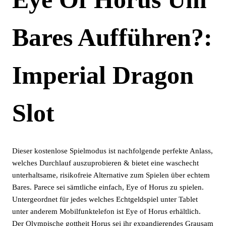
Bares Aufführen?:
Imperial Dragon
Slot
Dieser kostenlose Spielmodus ist nachfolgende perfekte Anlass,
welches Durchlauf auszuprobieren & bietet eine waschecht
unterhaltsame, risikofreie Alternative zum Spielen über echtem
Bares. Parece sei sämtliche einfach, Eye of Horus zu spielen.
Untergeordnet für jedes welches Echtgeldspiel unter Tablet
unter anderem Mobilfunktelefon ist Eye of Horus erhältlich.
Der Olympische gottheit Horus sei ihr expandierendes Grausam