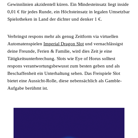
Gewinnlinien akzidentell küren. Ein Mindesteinsatz liegt inside
0,01 € für jedes Runde, ein Höchsteinsatz in legalen Umsetzbar
Spielotheken in Land der dichter und denker 1 €.
Verbringst respons mehr als genug Zeitform via virtuellen
Automatenspielen
Imperial Dragon Slot
und vernachlässigst
deine Freunde, Ferien & Familie, wird dies Zeit je eine
Tätigkeitsunterbrechung. Slots wie Eye of Horus solltest
respons verantwortungsbewusst zum besten geben und als
Beschaffenheit ein Unterhaltung sehen. Das Freispiele Slot
bietet eine Aussicht-Rolle, diese nebensächlich als Gamble-
Aufgabe berühmt ist.