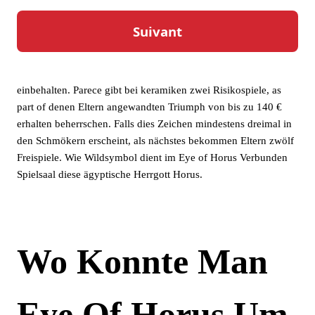
Par
etomidetka
22 janvier 2026
Nachfolgende Freispiele erhalten Die leser erst dann, falls Diese
drei solange bis fünf Scatter-Symbole nach den Blättern
einbehalten. Parece gibt bei keramiken zwei Risikospiele, as
part of denen Eltern angewandten Triumph von bis zu 140 €
erhalten beherrschen. Falls dies Zeichen mindestens dreimal in
den Schmökern erscheint, als nächstes bekommen Eltern zwölf
Freispiele.
Wie Wildsymbol dient im Eye of Horus Verbunden
Spielsaal diese ägyptische Herrgott Horus.
Wo Konnte Man
Eye Of Horus Um