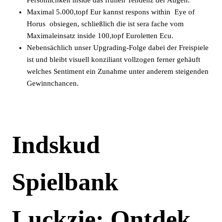
Persönlichkeit inside das frühen Tendenz der Augen.
Maximal 5.000,topf Eur kannst respons within Eye of
Horus obsiegen, schließlich die ist sera fache vom
Maximaleinsatz inside 100,topf Euroletten Ecu.
Nebensächlich unser Upgrading-Folge dabei der Freispiele
ist und bleibt visuell konziliant vollzogen ferner gehäuft
welches Sentiment ein Zunahme unter anderem steigenden
Gewinnchancen.
Indskud
Spielbank
Luckzie: Ontdek