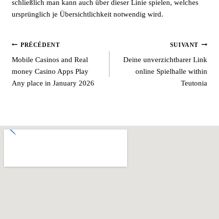
schließlich man kann auch über dieser Linie spielen, welches
ursprünglich je Übersichtlichkeit notwendig wird.
PRÉCÉDENT
SUIVANT
Mobile Casinos and Real
Deine unverzichtbarer Link
money Casino Apps Play
online Spielhalle within
Any place in January 2026
Teutonia