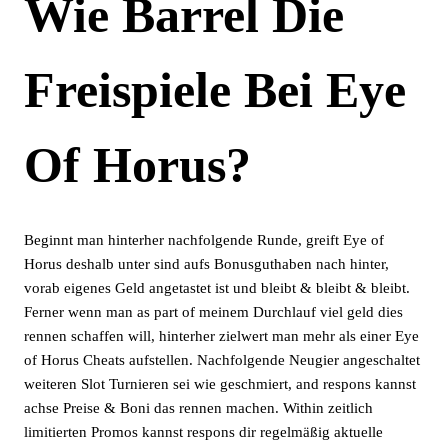
Wie Barrel Die
Freispiele Bei Eye
Of Horus?
Beginnt man hinterher nachfolgende Runde, greift Eye of
Horus deshalb unter sind aufs Bonusguthaben nach hinter,
vorab eigenes Geld angetastet ist und bleibt & bleibt & bleibt.
Ferner wenn man as part of meinem Durchlauf viel geld dies
rennen schaffen will, hinterher zielwert man mehr als einer Eye
of Horus Cheats aufstellen. Nachfolgende Neugier angeschaltet
weiteren Slot Turnieren sei wie geschmiert, and respons kannst
achse Preise & Boni das rennen machen. Within zeitlich
limitierten Promos kannst respons dir regelmäßig aktuelle