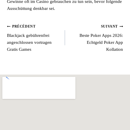
Gewinne oft im Casino gebrauchen zu tun sein, bevor folgende
Ausschüttung denkbar sei.
PRÉCÉDENT
SUIVANT
Blackjack gebührenfrei
Beste Poker Apps 2026:
angeschlossen vortragen
Echtgeld Poker App
Gratis Games
Kollation