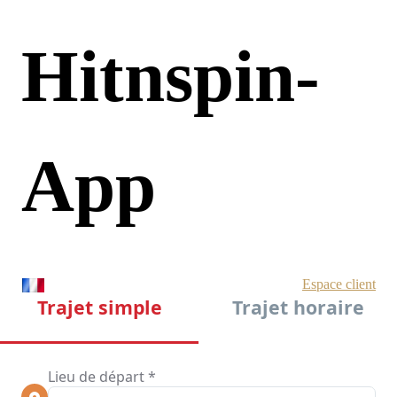
Hitnspin-
App
Einzahlun