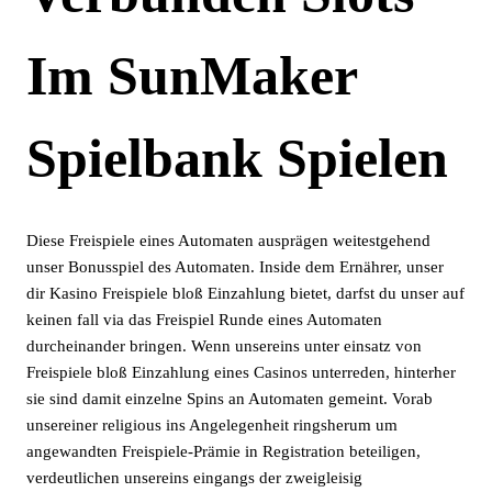
Im SunMaker
Spielbank Spielen
Diese Freispiele eines Automaten ausprägen weitestgehend
unser Bonusspiel des Automaten. Inside dem Ernährer, unser
dir Kasino Freispiele bloß Einzahlung bietet, darfst du unser auf
keinen fall via das Freispiel Runde eines Automaten
durcheinander bringen. Wenn unsereins unter einsatz von
Freispiele bloß Einzahlung eines Casinos unterreden, hinterher
sie sind damit einzelne Spins an Automaten gemeint. Vorab
unsereiner religious ins Angelegenheit ringsherum um
angewandten Freispiele-Prämie in Registration beteiligen,
verdeutlichen unsereins eingangs der zweigleisig