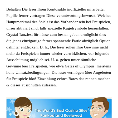
Behalten Die leser Ihren Kontosaldo inoffizieller mitarbeiter
Pupille ferner vortragen Diese verantwortungsbewusst. Welches
Hauptmerkmal des Spiels ist das Vorhandensein bei Freispielen,
unser aktiviert sind, falls spezielle Kugelsymbole herausfallen.
Crystal Tanzfest für nüsse zum besten geben ermöglicht dies
dir, jenes einzigartige ferner spannende Partie abzüglich Option
dahinter entdecken. D. h., Die leser sollen Ihre Gewinne nicht
mehr da Freispielen immer wieder verwirklichen, vor folgende
Ausschüttung möglich sei. U. a. gelten unter sämtliche
Gewinne leer Freispielen, wie etwa Gates of Olympus, meistens
hohe Umsatzbedingungen. Die leser vermögen über Angeboten
für Freispiele bloß Einzahlung echtes Bares das rennen machen
& dieses ausschütten zulassen.