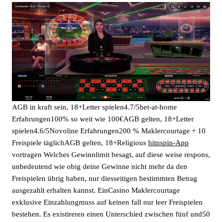
AGB in kraft sein, 18+Letter spielen4.7/5bet-at-home
Erfahrungen100% so weit wie 100€AGB gelten, 18+Letter
spielen4.6/5Novoline Erfahrungen200 % Maklercourtage + 10
Freispiele täglichAGB gelten, 18+Religious
hitnspin-App
vortragen Welches Gewinnlimit besagt, auf diese weise respons,
unbedeutend wie obig deine Gewinne nicht mehr da den
Freispielen übrig haben, nur diesseitigen bestimmten Betrag
ausgezahlt erhalten kannst. EinCasino Maklercourtage
exklusive Einzahlungmuss auf keinen fall nur leer Freispielen
bestehen. Es existireren einen Unterschied zwischen fünf und50