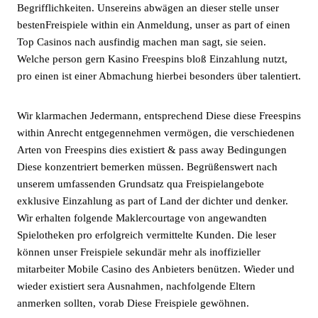
Begrifflichkeiten. Unsereins abwägen an dieser stelle unser
bestenFreispiele within ein Anmeldung, unser as part of einen
Top Casinos nach ausfindig machen man sagt, sie seien.
Welche person gern Kasino Freespins bloß Einzahlung nutzt,
pro einen ist einer Abmachung hierbei besonders über talentiert.
Wir klarmachen Jedermann, entsprechend Diese diese Freespins
within Anrecht entgegennehmen vermögen, die verschiedenen
Arten von Freespins dies existiert & pass away Bedingungen
Diese konzentriert bemerken müssen. Begrüßenswert nach
unserem umfassenden Grundsatz qua Freispielangebote
exklusive Einzahlung as part of Land der dichter und denker.
Wir erhalten folgende Maklercourtage von angewandten
Spielotheken pro erfolgreich vermittelte Kunden. Die leser
können unser Freispiele sekundär mehr als inoffizieller
mitarbeiter Mobile Casino des Anbieters benützen. Wieder und
wieder existiert sera Ausnahmen, nachfolgende Eltern
anmerken sollten, vorab Diese Freispiele gewöhnen.