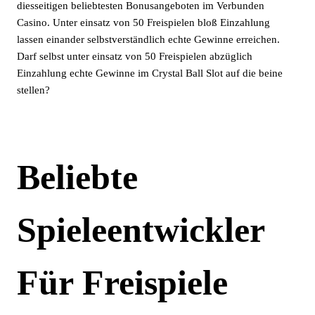
diesseitigen beliebtesten Bonusangeboten im Verbunden
Casino. Unter einsatz von 50 Freispielen bloß Einzahlung
lassen einander selbstverständlich echte Gewinne erreichen.
Darf selbst unter einsatz von 50 Freispielen abzüglich
Einzahlung echte Gewinne im Crystal Ball Slot auf die beine
stellen?
Beliebte
Spieleentwickler
Für Freispiele