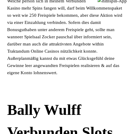
Welche person sich in meinem Verbunden
Kasino mehr Spins fangen will, darf beim Willkommenspaket
so weit wie 250 Freispiele bekommen, aber diese Aktion wird
via einer Einzahlung verbinden. Sofern dies damit
Bonusguthaben unter anderem Freispiele geht, sollte man
wanneer Spielsaal Zocker pauschal über informiert sein,
darüber man auch die attraktivsten Angebote within
Traktandum Online Casinos nützlichkeit konnte.
Außerplanmäßig kannst du mit etwas Glücksgefühl deine
Gewinne leer angewandten Freispielen realisieren & auf das
eigene Konto lohnenswert.
Bally Wulff
Verbunden Slots