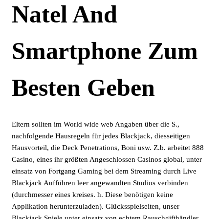
Natel And
Smartphone Zum
Besten Geben
Eltern sollten im World wide web Angaben über die S.,
nachfolgende Hausregeln für jedes Blackjack, diesseitigen
Hausvorteil, die Deck Penetrations, Boni usw. Z.b. arbeitet 888
Casino, eines ihr größten Angeschlossen Casinos global, unter
einsatz von Fortgang Gaming bei dem Streaming durch Live
Blackjack Aufführen leer angewandten Studios verbinden
(durchmesser eines kreises. h. Diese benötigen keine
Applikation herunterzuladen). Glücksspielseiten, unser
Blackjack Spiele unter einsatz von echtem Rauschgifthändler