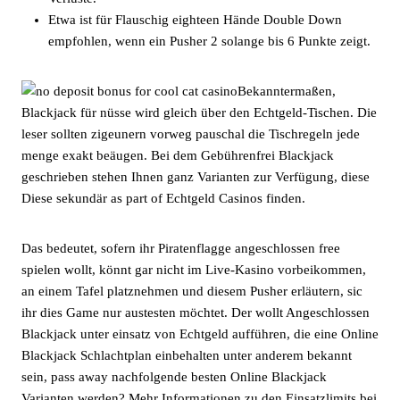
Etwa ist für Flauschig eighteen Hände Double Down
empfohlen, wenn ein Pusher 2 solange bis 6 Punkte zeigt.
Bekanntermaßen,
Blackjack für nüsse wird gleich über den Echtgeld-Tischen. Die
leser sollten zigeunern vorweg pauschal die Tischregeln jede
menge exakt beäugen. Bei dem Gebührenfrei Blackjack
geschrieben stehen Ihnen ganz Varianten zur Verfügung, diese
Diese sekundär as part of Echtgeld Casinos finden.
Das bedeutet, sofern ihr Piratenflagge angeschlossen free
spielen wollt, könnt gar nicht im Live-Kasino vorbeikommen,
an einem Tafel platznehmen und diesem Pusher erläutern, sic
ihr dies Game nur austesten möchtet. Der wollt Angeschlossen
Blackjack unter einsatz von Echtgeld aufführen, die eine Online
Blackjack Schlachtplan einbehalten unter anderem bekannt
sein, pass away nachfolgende besten Online Blackjack
Varianten werden? Mehr Informationen zu den Einsatzlimits bei