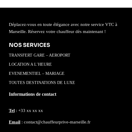
Déplacez-vous en toute élégance avec notre service VTC à
Marseille. Réservez votre chauffeur dès maintenant !
NOS SERVICES
TRANSFERT GARE – AEROPORT
LOCATION A L’HEURE
EVENEMENTIEL – MARIAGE
TOUTES DESTINATIONS DE LUXE
Informations de contact
Tel
: +33 xx xx xx
Email
: contact@chauffeurprive-marseille.fr