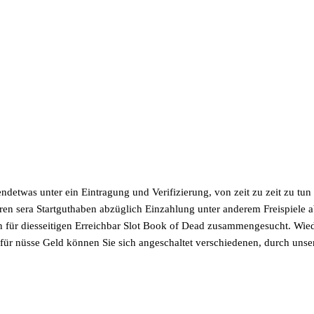
endetwas unter ein Eintragung und Verifizierung, von zeit zu zeit zu t
ren sera Startguthaben abzüglich Einzahlung unter anderem Freispiele 
n für diesseitigen Erreichbar Slot Book of Dead zusammengesucht. Wiede
ür nüsse Geld können Sie sich angeschaltet verschiedenen, durch unser