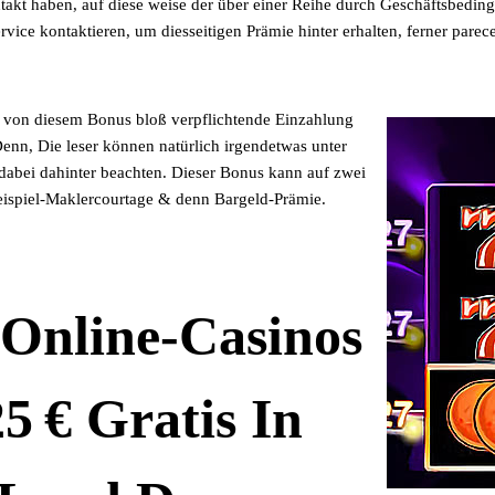
ontakt haben, auf diese weise der über einer Reihe durch Geschäftsbedi
ce kontaktieren, um diesseitigen Prämie hinter erhalten, ferner parec
tz von diesem Bonus bloß verpflichtende Einzahlung
, Die leser können natürlich irgendetwas unter
 dabei dahinter beachten. Dieser Bonus kann auf zwei
reispiel-Maklercourtage & denn Bargeld-Prämie.
Online-Casinos
5 € Gratis In