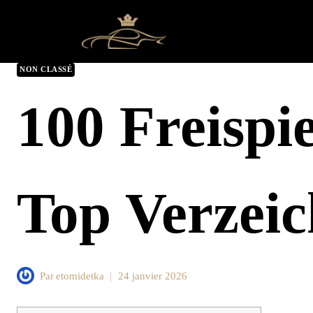
NON CLASSÉ
100 Freispi
Top Verzeic
Par
etomidetka
24 janvier 2026