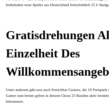
beibehalten neue Spieler aus Deutschland fortschrittlich 25 € Start
Gratisdrehungen Al
Einzelheit Des
Willkommensangeb
Unter anderem gibt sera auch Erreichbar Casinos, die 10 Freispiele
Gamer zum besten geben in diesem Chose 25 Runden aktiv bestimmten
bekommen.