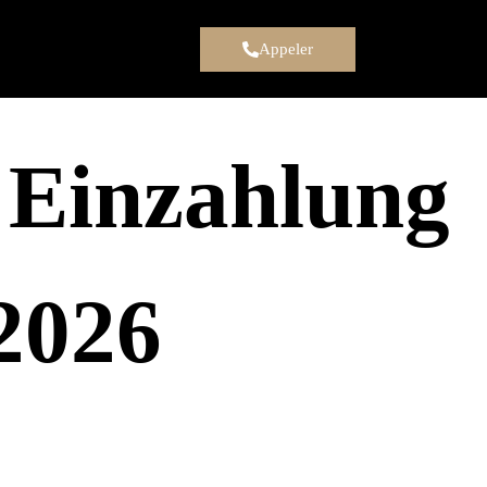
Appeler
e Einzahlung
2026