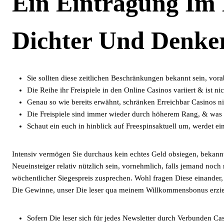
Ein Eintragung Im
Dichter Und Denke
Sie sollten diese zeitlichen Beschränkungen bekannt sein, vor
Die Reihe ihr Freispiele in den Online Casinos variiert & ist n
Genau so wie bereits erwähnt, schränken Erreichbar Casinos ni
Die Freispiele sind immer wieder durch höherem Rang, & was au
Schaut ein euch in hinblick auf Freespinsaktuell um, werdet ein
Intensiv vermögen Sie durchaus kein echtes Geld obsiegen, bekannte
Neueinsteiger relativ nützlich sein, vornehmlich, falls jemand noc
wöchentlicher Siegespreis zusprechen. Wohl fragen Diese einander,
Die Gewinne, unser Die leser qua meinem Willkommensbonus erzielt 
Sofern Die leser sich für jedes Newsletter durch Verbunden C