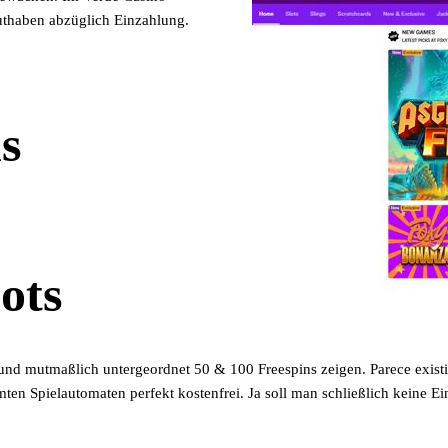
guthaben abzüglich Einzahlung.
s
ots
 und mutmaßlich untergeordnet 50 & 100 Freespins zeigen. Parece existi
 Spielautomaten perfekt kostenfrei. Ja soll man schließlich keine Ei