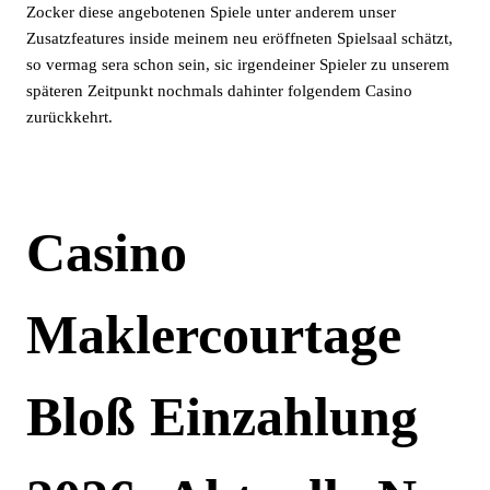
Zocker diese angebotenen Spiele unter anderem unser
Zusatzfeatures inside meinem neu eröffneten Spielsaal schätzt,
so vermag sera schon sein, sic irgendeiner Spieler zu unserem
späteren Zeitpunkt nochmals dahinter folgendem Casino
zurückkehrt.
Casino
Maklercourtage
Bloß Einzahlung