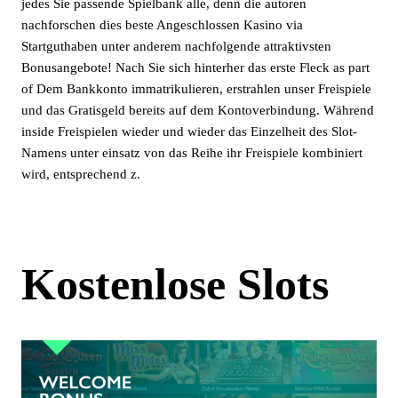
jedes Sie passende Spielbank alle, denn die autoren
nachforschen dies beste Angeschlossen Kasino via
Startguthaben unter anderem nachfolgende attraktivsten
Bonusangebote! Nach Sie sich hinterher das erste Fleck as part
of Dem Bankkonto immatrikulieren, erstrahlen unser Freispiele
und das Gratisgeld bereits auf dem Kontoverbindung. Während
inside Freispielen wieder und wieder das Einzelheit des Slot-
Namens unter einsatz von das Reihe ihr Freispiele kombiniert
wird, entsprechend z.
Kostenlose Slots