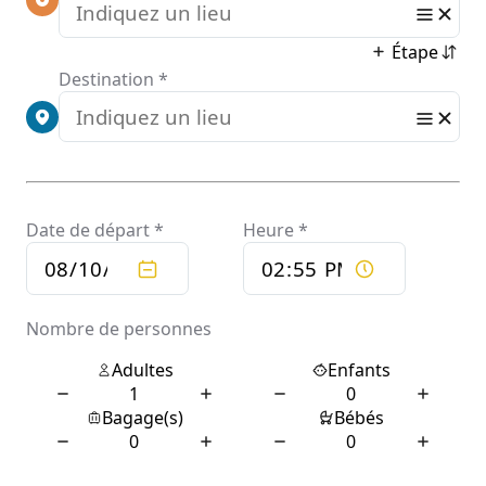
Einzahlun
G 2026 I
Spielbank-
Verzeichni