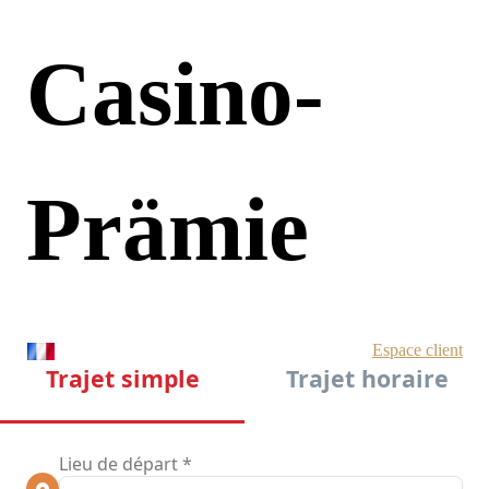
Casino-
Prämie
Abzüglich