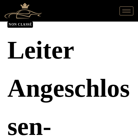
NON CLASSÉ
Leiter
Angeschlos
Sen-