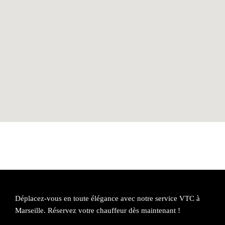
Déplacez-vous en toute élégance avec notre service VTC à
Marseille. Réservez votre chauffeur dès maintenant !