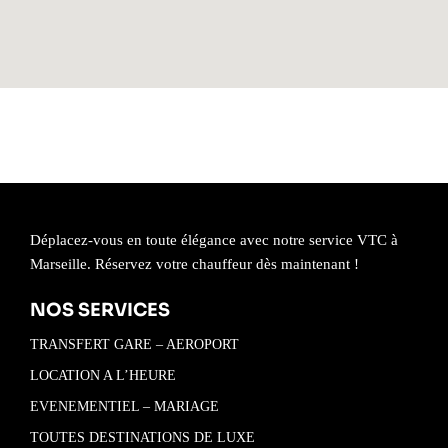
Déplacez-vous en toute élégance avec notre service VTC à
Marseille. Réservez votre chauffeur dès maintenant !
NOS SERVICES
TRANSFERT GARE – AEROPORT
LOCATION A L’HEURE
EVENEMENTIEL – MARIAGE
TOUTES DESTINATIONS DE LUXE