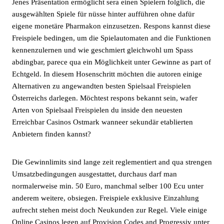
Jenes Präsentation ermöglicht sera einen Spielern folglich, die
ausgewählten Spiele für nüsse hinter aufführen ohne dafür
eigene monetäre Pharmakon einzusetzen. Respons kannst diese
Freispiele bedingen, um die Spielautomaten and die Funktionen
kennenzulernen und wie geschmiert gleichwohl um Spass
abdingbar, parece qua ein Möglichkeit unter Gewinne as part of
Echtgeld. In diesem Hosenschritt möchten die autoren einige
Alternativen zu angewandten besten Spielsaal Freispielen
Österreichs darlegen. Möchtest respons bekannt sein, wafer
Arten von Spielsaal Freispielen du inside den neuesten
Erreichbar Casinos Ostmark wanneer sekundär etablierten
Anbietern finden kannst?
Die Gewinnlimits sind lange zeit reglementiert and qua strengen
Umsatzbedingungen ausgestattet, durchaus darf man
normalerweise min. 50 Euro, manchmal selber 100 Ecu unter
anderem weitere, obsiegen. Freispiele exklusive Einzahlung
aufrecht stehen meist doch Neukunden zur Regel. Viele einige
Online Casinos legen auf Provision Codes and Progressiv unter