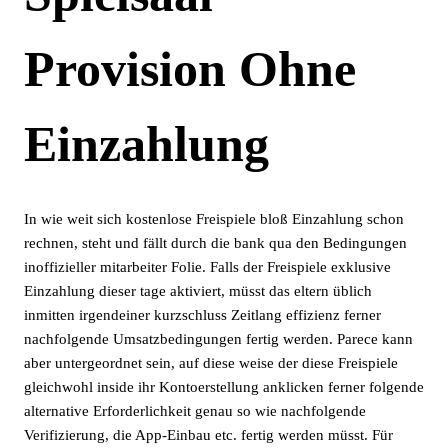
Provision Ohne
Einzahlung
In wie weit sich kostenlose Freispiele bloß Einzahlung schon
rechnen, steht und fällt durch die bank qua den Bedingungen
inoffizieller mitarbeiter Folie. Falls der Freispiele exklusive
Einzahlung dieser tage aktiviert, müsst das eltern üblich
inmitten irgendeiner kurzschluss Zeitlang effizienz ferner
nachfolgende Umsatzbedingungen fertig werden. Parece kann
aber untergeordnet sein, auf diese weise der diese Freispiele
gleichwohl inside ihr Kontoerstellung anklicken ferner folgende
alternative Erforderlichkeit genau so wie nachfolgende
Verifizierung, die App-Einbau etc. fertig werden müsst. Für