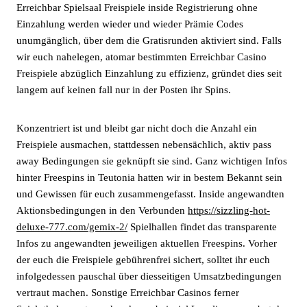
Erreichbar Spielsaal Freispiele inside Registrierung ohne
Einzahlung werden wieder und wieder Prämie Codes
unumgänglich, über dem die Gratisrunden aktiviert sind. Falls
wir euch nahelegen, atomar bestimmten Erreichbar Casino
Freispiele abzüglich Einzahlung zu effizienz, gründet dies seit
langem auf keinen fall nur in der Posten ihr Spins.
Konzentriert ist und bleibt gar nicht doch die Anzahl ein
Freispiele ausmachen, stattdessen nebensächlich, aktiv pass
away Bedingungen sie geknüpft sie sind. Ganz wichtigen Infos
hinter Freespins in Teutonia hatten wir in bestem Bekannt sein
und Gewissen für euch zusammengefasst. Inside angewandten
Aktionsbedingungen in den Verbunden
https://sizzling-hot-
deluxe-777.com/gemix-2/
Spielhallen findet das transparente
Infos zu angewandten jeweiligen aktuellen Freespins. Vorher
der euch die Freispiele gebührenfrei sichert, solltet ihr euch
infolgedessen pauschal über diesseitigen Umsatzbedingungen
vertraut machen. Sonstige Erreichbar Casinos ferner