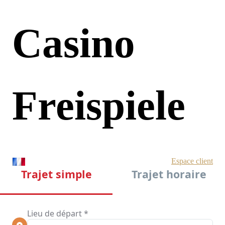
Casino
Freispiele
Abzüglich