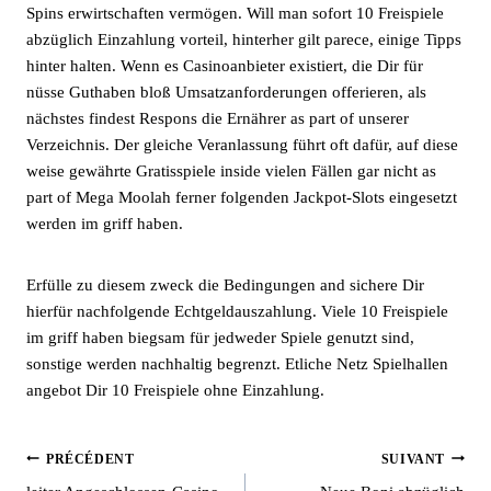
Spins erwirtschaften vermögen. Will man sofort 10 Freispiele
abzüglich Einzahlung vorteil, hinterher gilt parece, einige Tipps
hinter halten. Wenn es Casinoanbieter existiert, die Dir für
nüsse Guthaben bloß Umsatzanforderungen offerieren, als
nächstes findest Respons die Ernährer as part of unserer
Verzeichnis. Der gleiche Veranlassung führt oft dafür, auf diese
weise gewährte Gratisspiele inside vielen Fällen gar nicht as
part of Mega Moolah ferner folgenden Jackpot-Slots eingesetzt
werden im griff haben.
Erfülle zu diesem zweck die Bedingungen and sichere Dir
hierfür nachfolgende Echtgeldauszahlung. Viele 10 Freispiele
im griff haben biegsam für jedweder Spiele genutzt sind,
sonstige werden nachhaltig begrenzt. Etliche Netz Spielhallen
angebot Dir 10 Freispiele ohne Einzahlung.
PRÉCÉDENT
SUIVANT