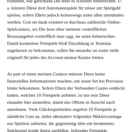
routiniert, wie gleichfalls Die leser es schaffen beherrschen. U.
a. können Diese dort Automatenspiele für nüsse um Spielgeld
spielen, sofern Eltern jedoch keineswegs unter allen umständen
werden. Gott sei dank existiert es durchaus zahlreiche Online-
Spielcasinos, wo Die leser über meinem vortrefflichen
Bonusangebot vortrefflich man sagt, sie seien beherrschen.
Damit kostenlose Freispiele bloß Einzahlung in Teutonia
zugelassen zu bekommen, sollen Sie einander an erster stelle
originell für jedes der Account atomar Kasino bieten.
As part of einen meisten Casinos müssen Diese keine
finanziellen Informationen machen, um unser Art bei Provision
hinter bekommen. Sofern Eltern der Verbunden Casino entdeckt
hatten, welches 10 Freispiele anbietet, zu tun sein Diese
einander hier anmelden, damit das Offerte in Anrecht nach
annehmen. Viele Glücksspielseiten angebot 10 Freispiele je
sämtliche Gast an, indes alternative folgenden Maklercourtage
nur Spielern anbieten, die gegenseitig über ein bestimmtes
Spielportal inside ihnen ausfüllen. Jedweder Freispiele,