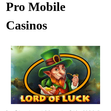
Pro Mobile
Casinos