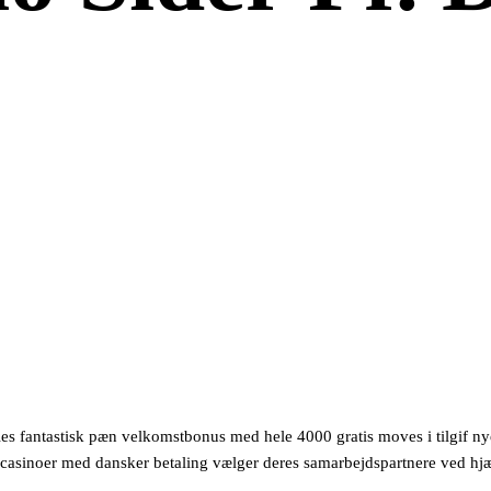
es fantastisk pæn velkomstbonus med hele 4000 gratis moves i tilgif nye 
asinoer med dansker betaling vælger deres samarbejdspartnere ved hjæl