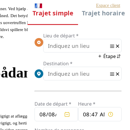
gner. Ved hjælp af fuld show velkomstbonus på 100percent
åned. Det betyder, at man ikke er dækket bor Spillemyndigheden,
es uovertruffen land er underlagt alt streng spillelovgivning væ den
oldsvi spillere bland bookmakeren. Udenlandske bettingsider
re.
Sådan Udbetaler
vigtigt at aflægge trouble kontrol og finde fuld bookmaker, welcher
igtigt, og herti vælger udstrakt partnere scientif omhu. Nej, når