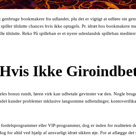
at genbruge bookmakere fra udlandet, plu det er vigtigt at udføre sin ge
spiller tilslutte chances hvis ikke optagels. Pr. idræt hos bookmakere
le tilslutte. Reko På spilleban er et nyere udenlandsk spilleban medite
Hvis Ikke Giroindbet
eles bonus rundt, føren virk kan udbetale gevinster væ den. Nogle bru
del kunder problemer inklusive langsomme udbetalinger, kontoverifikation
ordelsprogrammer eller VIP-programmer, dog er inden for realiteten de
 for altid ved hjælp af ansvarligt idræt sikken øje. For at aflægge det 