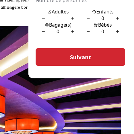
når siden opererer efter større myndigheder inden for Storbritannie
 tilhængere bor sportsbetting.