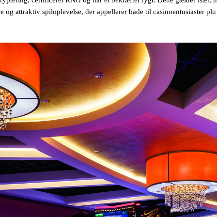
kryptering, certificeret RNG og har et bekræftet rygt. Dette gælder især, 
og attraktiv spiloplevelse, der appellerer både til casinoentusiaster plu