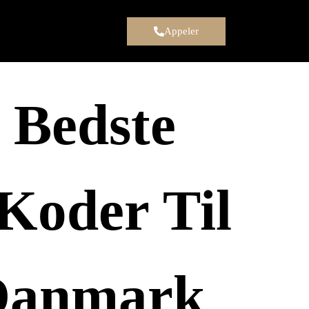
Appeler
 Bedste
Koder Til
 Danmark