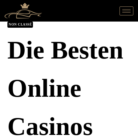
NON CLASSÉ
Die Besten
Online
Casinos