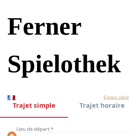
Ferner
Spielothek
En Jänner