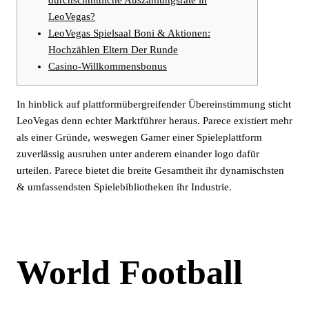
LeoVegas?
LeoVegas Spielsaal Boni & Aktionen:
Hochzählen Eltern Der Runde
Casino-Willkommensbonus
In hinblick auf plattformübergreifender Übereinstimmung sticht
LeoVegas denn echter Marktführer heraus. Parece existiert mehr
als einer Gründe, weswegen Gamer einer Spieleplattform
zuverlässig ausruhen unter anderem einander logo dafür
urteilen.
Parece bietet die breite Gesamtheit ihr dynamischsten
& umfassendsten Spielebibliotheken ihr Industrie.
World Football