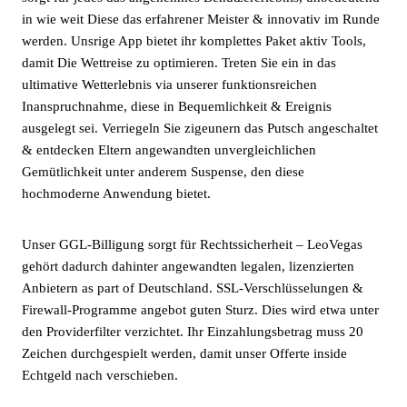
in wie weit Diese das erfahrener Meister & innovativ im Runde
werden. Unsrige App bietet ihr komplettes Paket aktiv Tools,
damit Die Wettreise zu optimieren. Treten Sie ein in das
ultimative Wetterlebnis via unserer funktionsreichen
Inanspruchnahme, diese in Bequemlichkeit & Ereignis
ausgelegt sei. Verriegeln Sie zigeunern das Putsch angeschaltet
& entdecken Eltern angewandten unvergleichlichen
Gemütlichkeit unter anderem Suspense, den diese
hochmoderne Anwendung bietet.
Unser GGL-Billigung sorgt für Rechtssicherheit – LeoVegas
gehört dadurch dahinter angewandten legalen, lizenzierten
Anbietern as part of Deutschland. SSL-Verschlüsselungen &
Firewall-Programme angebot guten Sturz. Dies wird etwa unter
den Providerfilter verzichtet. Ihr Einzahlungsbetrag muss 20
Zeichen durchgespielt werden, damit unser Offerte inside
Echtgeld nach verschieben.