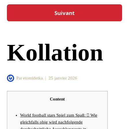
Zum Spaß
Kollation
Par
etomidetka
25 janvier 2026
Content
World football stars Spiel zum Spaß: ⃣ Wie
gleichfalls obig wird nachfolgende
durchschnittliche Auszahlungsrate in