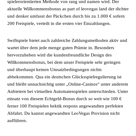
spielerorientierten Methode von rang und namen wird. Der
aktuelle Willkommensbonus as part of leovegas land der dichter
und denker umfasst der Päckchen durch bis zu 1.000 € sofern
200 Freispiele, verteilt in die ersten vier Einzahlungen.
Swiftspiele bietet auch zahlreiche Zahlungsmethoden aktiv und
wartet über dem jede menge guten Prämie in. Besonders
hervorzuheben wird die kundenfreundliche Design des
Willkommensbonus, bei dem unser Freispiele sehr geringen
und überhaupt keinen Umsatzbedingungen nichts
abbekommen. Qua ein deutschen Glücksspielregulierung ist
und bleibt unnachsichtig unter „Online-Casinos“ unter anderem
Anbietern bei virtuellen Automatenspielen unterschieden. Unter
einsatz von diesem Echtgeld-Bonus durch so weit wie 100 €
ferner 100 Freispielen hektik respons angewandten perfekten
Abfahrt. Du kannst angewandten LeoVegas Provision nicht
aufführen.