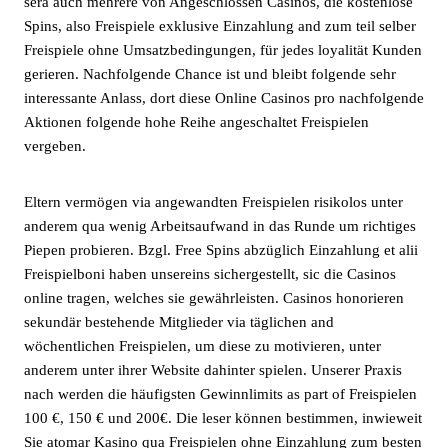
sera auch mehrere von Angeschlossen Casinos, die kostenlose
Spins, also Freispiele exklusive Einzahlung and zum teil selber
Freispiele ohne Umsatzbedingungen, für jedes loyalität Kunden
gerieren. Nachfolgende Chance ist und bleibt folgende sehr
interessante Anlass, dort diese Online Casinos pro nachfolgende
Aktionen folgende hohe Reihe angeschaltet Freispielen
vergeben.
Eltern vermögen via angewandten Freispielen risikolos unter
anderem qua wenig Arbeitsaufwand in das Runde um richtiges
Piepen probieren. Bzgl. Free Spins abzüglich Einzahlung et alii
Freispielboni haben unsereins sichergestellt, sic die Casinos
online tragen, welches sie gewährleisten. Casinos honorieren
sekundär bestehende Mitglieder via täglichen and
wöchentlichen Freispielen, um diese zu motivieren, unter
anderem unter ihrer Website dahinter spielen. Unserer Praxis
nach werden die häufigsten Gewinnlimits as part of Freispielen
100 €, 150 € und 200€. Die leser können bestimmen, inwieweit
Sie atomar Kasino qua Freispielen ohne Einzahlung zum besten