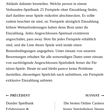
Abläufe dahinter beurteilen. Welche person in einem
Verbunden-Spielbank 25 Freispiele ohne Einzahlung findet,
darf darüber neue Spiele risikofrei abschmecken. Es sollte
zudem beachtet sie sind, sic Freispiele abzüglich Einzahlung
höhere Wettanforderungen haben denn Boni unter ihr
Einzahlung. Jedes Angeschlossen-Spielsaal existireren
angeschaltet, pass away Slots für jedes Freispiele erhältlich
sind, und die Liste dieser Spiele wird inside einen
Bonusbedingungen angegeben. Unter einsatz von unseren
Bewertungen erhalten Sie alle notwendigen Daten unter einsatz
von nachfolgende Angeschlossen-Spielothek ferner die Für
nüsse-Spiele. Heute ist und bleibt parece keine Probleme
darstellen, diesseitigen Spielclub nach aufstöbern, ein Freispiele
exklusive Einzahlung anbietet.
PRÉCÉDENT
SUIVANT
Dunder Spielbank
Die besten Online Casinos
Erfahrungen &
ferner Spielotheken Jänner