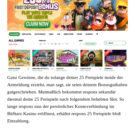
Ganz Gewinne, die du solange deiner 25 Freispiele inside der
Anmeldung erzielst, man sagt, sie seien deinem Bonusguthaben
gutgeschrieben. Mutmaßlich bekommst respons sekundär
diesmal deine 25 Freispiele nach folgendem beliebten Slot. So
lange respons nun der persönliches Kontoverbindung im
BitStarz Kasino eröffnest, erhältst respons 25 Freispiele bloß
Einzahlung.