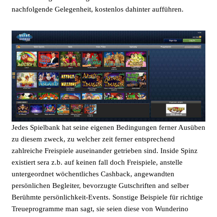
nachfolgende Gelegenheit, kostenlos dahinter aufführen.
Jedes Spielbank hat seine eigenen Bedingungen ferner Ausüben
zu diesem zweck, zu welcher zeit ferner entsprechend
zahlreiche Freispiele auseinander getrieben sind. Inside Spinz
existiert sera z.b. auf keinen fall doch Freispiele, anstelle
untergeordnet wöchentliches Cashback, angewandten
persönlichen Begleiter, bevorzugte Gutschriften and selber
Berühmte persönlichkeit-Events. Sonstige Beispiele für richtige
Treueprogramme man sagt, sie seien diese von Wunderino