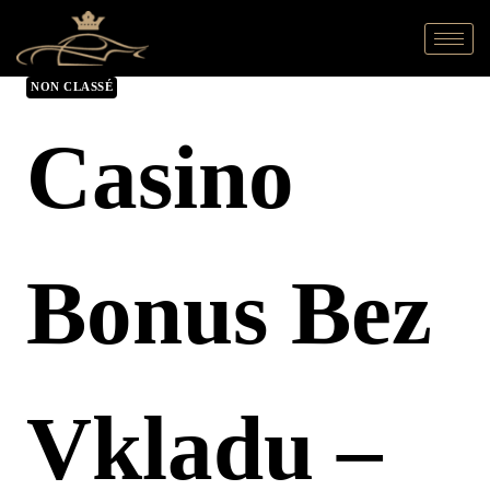
NON CLASSÉ
Casino
Bonus Bez
Vkladu –