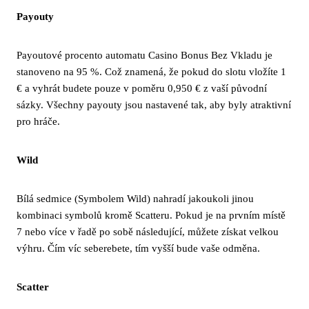
Payouty
Payoutové procento automatu Casino Bonus Bez Vkladu je
stanoveno na 95 %. Což znamená, že pokud do slotu vložíte 1
€ a vyhrát budete pouze v poměru 0,950 € z vaší původní
sázky. Všechny payouty jsou nastavené tak, aby byly atraktivní
pro hráče.
Wild
Bílá sedmice (Symbolem Wild) nahradí jakoukoli jinou
kombinaci symbolů kromě Scatteru. Pokud je na prvním místě
7 nebo více v řadě po sobě následující, můžete získat velkou
výhru. Čím víc seberebete, tím vyšší bude vaše odměna.
Scatter