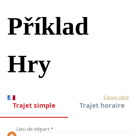
Příklad
Hry
Seznamov