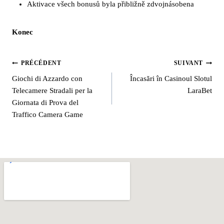
Aktivace všech bonusů byla přibližně zdvojnásobena
Konec
PRÉCÉDENT
SUIVANT
Giochi di Azzardo con
Încasări în Casinoul Slotul
Telecamere Stradali per la
LaraBet
Giornata di Prova del
Traffico Camera Game