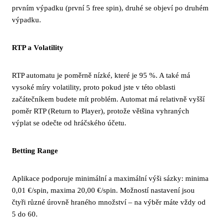
prvním výpadku (první 5 free spin), druhé se objeví po druhém
výpadku.
RTP a Volatility
RTP automatu je poměrně nízké, které je 95 %. A také má
vysoké míry volatility, proto pokud jste v této oblasti
začátečníkem budete mít problém. Automat má relativně vyšší
poměr RTP (Return to Player), protože většina vyhraných
výplat se odečte od hráčského účetu.
Betting Range
Aplikace podporuje minimální a maximální výši sázky: minima
0,01 €/spin, maxima 20,00 €/spin. Možností nastavení jsou
čtyři různé úrovně hraného množství – na výběr máte vždy od
5 do 60.