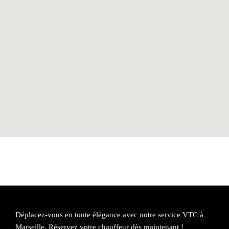
Déplacez-vous en toute élégance avec notre service VTC à
Marseille. Réservez votre chauffeur dès maintenant !