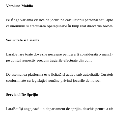
Versiune Mobila
Pe lângă varianta clasică de jocuri pe calculatorul personal sau lap
casinoulului și efectuarea operațiunilor în timp real direct din br
Securitate si Licentă
LaraBet are toate dovezile necesare pentru a fi considerată o marcă d
pe contul respectiv precum tragerile efectuate din cont.
De asemenea platforma este licitată si activa sub autoritatile Curate
conformitate cu legislației române privind jocurile de noroc.
Serviciul De Sprijin
LaraBet își angajează un departament de sprijin, deschis pentru a răs