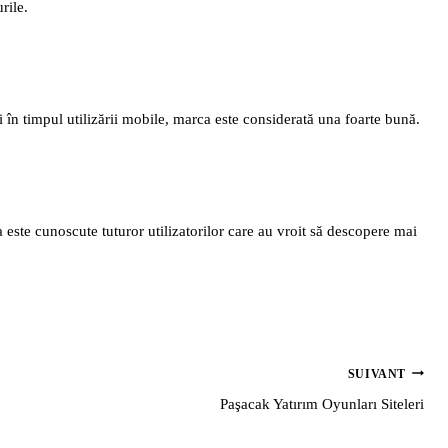
rile.
i în timpul utilizării mobile, marca este considerată una foarte bună.
a este cunoscute tuturor utilizatorilor care au vroit să descopere mai
SUIVANT
Paşacak Yatırım Oyunları Siteleri