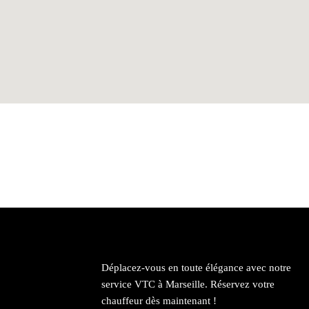
Déplacez-vous en toute élégance avec notre
service VTC à Marseille. Réservez votre
chauffeur dès maintenant !