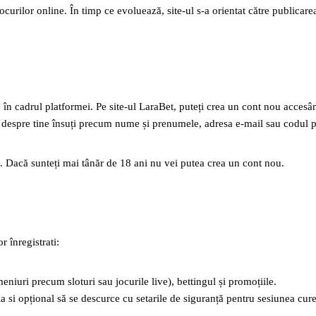
curilor online. În timp ce evoluează, site-ul s-a orientat către publicar
le în cadrul platformei. Pe site-ul LaraBet, puteți crea un cont nou acces
i despre tine însuți precum nume și prenumele, adresa e-mail sau codul p
ul. Dacă sunteți mai tânăr de 18 ani nu vei putea crea un cont nou.
r înregistrati:
niuri precum sloturi sau jocurile live), bettingul și promoțiile.
 si opțional să se descurce cu setarile de siguranță pentru sesiunea cure