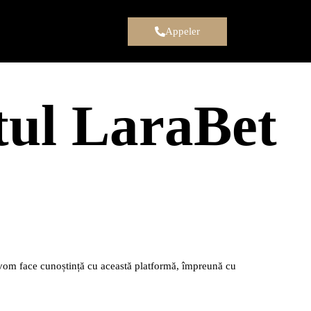
Appeler
tul LaraBet
col vom face cunoștință cu această platformă, împreună cu