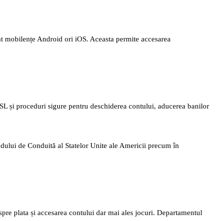
rat mobilențe Android ori iOS. Aceasta permite accesarea
 SSL și proceduri sigure pentru deschiderea contului, aducerea banilor
Codului de Conduită al Statelor Unite ale Americii precum în
spre plata și accesarea contului dar mai ales jocuri. Departamentul