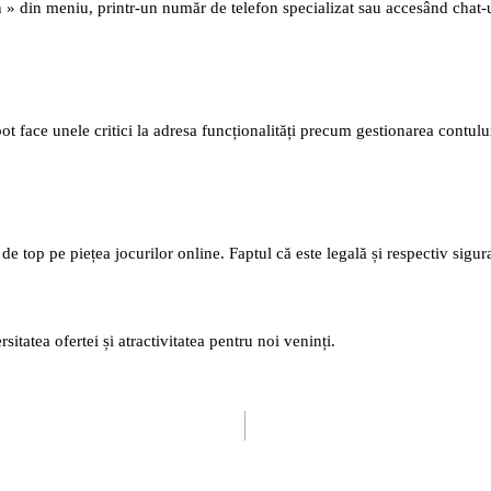
in » din meniu, printr-un număr de telefon specializat sau accesând chat-u
pot face unele critici la adresa funcționalități precum gestionarea contulu
de top pe piețea jocurilor online. Faptul că este legală și respectiv sigur
sitatea ofertei și atractivitatea pentru noi veninți.