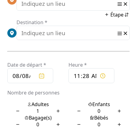
bilgilerin doğru bir şekilde girmenizi şiddetle öneririz çünkü
siteye kayıt olurken kullanılan bu bilgilerin doğrulanması için
hesabınızda bulunan belgelerin gönderilmesini talep edebilir.
Talep edilen ilk olarak isim, soyadı ve doğum
bu oyunu dene
tarihi bilgileri olarak görülmektedir. Ardından e-posta adresi
bilgisine girilmesi gerekmektedir. Gerekirse şirket size daha
sonra açıklama yapacaktır. Bu arada unutmayın ki bazı
durumlarda bu bilgilerin doğru girmeden kayıt yaptırmak
istemeseniz bile, üyelik oluşturulurken sistem size uyarı
verecektir ve bir çok kez uyarıda bulunmak yerine sizleri
sistemin istediği bilgiye yönlendirerek tekrar dizi içinde işleme
koyacaktır.
Son olarak güvenlik kodu girmanız gerekmektedir. Güvenlik
koduna ait açıklama aşağıdaki gibidir: « Lütfen 5 haneli sayısal
kodu, sağ taraftaki resmindeki görsel ile aynı şekilde doğru bir
şekilde girmiş olmalısınız. »