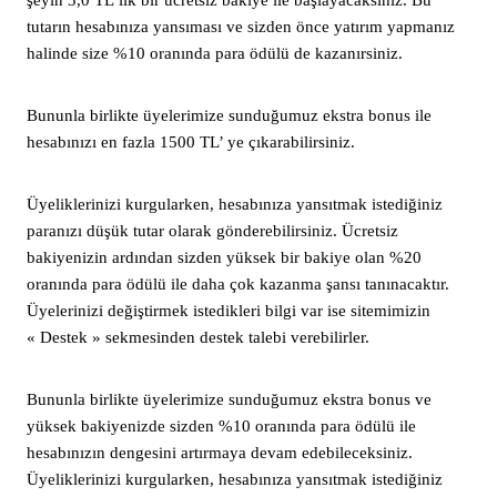
tutarın hesabınıza yansıması ve sizden önce yatırım yapmanız
halinde size %10 oranında para ödülü de kazanırsiniz.
Bununla birlikte üyelerimize sunduğumuz ekstra bonus ile
hesabınızı en fazla 1500 TL’ ye çıkarabilirsiniz.
Üyeliklerinizi kurgularken, hesabınıza yansıtmak istediğiniz
paranızı düşük tutar olarak gönderebilirsiniz. Ücretsiz
bakiyenizin ardından sizden yüksek bir bakiye olan %20
oranında para ödülü ile daha çok kazanma şansı tanınacaktır.
Üyelerinizi değiştirmek istedikleri bilgi var ise sitemimizin
« Destek » sekmesinden destek talebi verebilirler.
Bununla birlikte üyelerimize sunduğumuz ekstra bonus ve
yüksek bakiyenizde sizden %10 oranında para ödülü ile
hesabınızın dengesini artırmaya devam edebileceksiniz.
Üyeliklerinizi kurgularken, hesabınıza yansıtmak istediğiniz