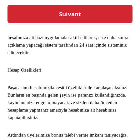
Bu bilgiler ardından sistemin sizi sisteme kabul etmesini talep
edecektir. Lakin siz hesabınızı kurgularken bazı temel detayları
göz ardı ettiyseniz; bu takdirde hesabınızı kullandığınızda,
hesabınıza ait bazı uygulamalar aktif edilerek, size daha sonra
açıklama yapacağı sistem tarafından 24 saat içinde sisteminiz
silinecektir.
Hesap Özellikleri
Paşacasino hesabımızda çeşitli özellikler ile karşılaşacaksınız.
Bunların en başında gelen şeyin ise paranızı kullandığınızda,
kaybetmenize engel olmayacak ve sizden daha önceden
hesaplama yapmanız amacıyla hesabınıza ait hesabınızı
kapatabilirsiniz.
Ardından üyelerimize bonus talebi verme imkanı tanıyacağız.