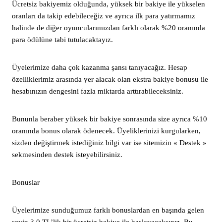
Ücretsiz bakiyemiz olduğunda, yüksek bir bakiye ile yükselen
oranları da takip edebileceğiz ve ayrıca ilk para yatırmamız
halinde de diğer oyuncularımızdan farklı olarak %20 oranında
para ödülüne tabi tutulacaktayız.
Üyelerimize daha çok kazanma şansı tanıyacağız. Hesap
özelliklerimiz arasında yer alacak olan ekstra bakiye bonusu ile
hesabınızın dengesini fazla miktarda arttırabileceksiniz.
Bununla beraber yüksek bir bakiye sonrasında size ayrıca %10
oranında bonus olarak ödenecek. Üyeliklerinizi kurgularken,
sizden değiştirmek istediğiniz bilgi var ise sitemizin « Destek »
sekmesinden destek isteyebilirsiniz.
Bonuslar
Üyelerimize sunduğumuz farklı bonuslardan en başında gelen
şeyin 3,0 TL’lik bir ücretsiz bakiye ile başlayacaksınız. Bu