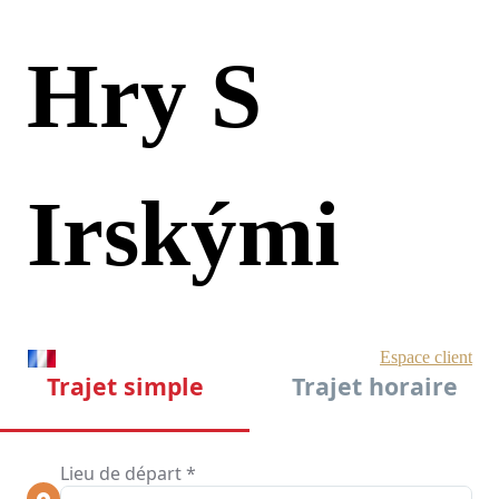
Hry S
Irskými
Motivy
Par
etomidetka
14 juin 2026