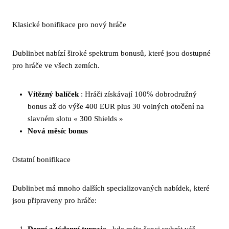
Klasické bonifikace pro nový hráče
Dublinbet nabízí široké spektrum bonusů, které jsou dostupné
pro hráče ve všech zemích.
Vítězný balíček
: Hráči získávají 100% dobrodružný
bonus až do výše 400 EUR plus 30 volných otočení na
slavném slotu « 300 Shields »
Nová měsíc bonus
Ostatní bonifikace
Dublinbet má mnoho dalších specializovaných nabídek, které
jsou připraveny pro hráče:
Denní a týdenní turnaje
, kde máte šanci vyhrát váš