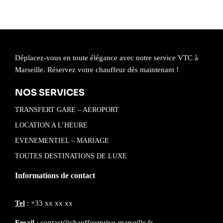
Déplacez-vous en toute élégance avec notre service VTC à
Marseille. Réservez votre chauffeur dès maintenant !
NOS SERVICES
TRANSFERT GARE – AEROPORT
LOCATION A L’HEURE
EVENEMENTIEL – MARIAGE
TOUTES DESTINATIONS DE LUXE
Informations de contact
Tel
: +33 xx xx xx
Email
: contact@chauffeurprive-marseille.fr