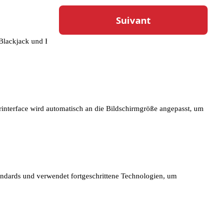
, Blackjack und Baccarat. Die Spiele werden von prominenten Live-
interface wird automatisch an die Bildschirmgröße angepasst, um
tandards und verwendet fortgeschrittene Technologien, um