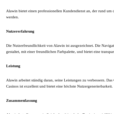
Alawin bietet einen professionellen Kundendienst an, der rund um d
werden.
Nutzererfahrung
Die Nutzerfreundlichkeit von Alawin ist ausgezeichnet. Die Navigati
gestaltet, mit einer freundlichen Farbpalette, und bietet eine transp
Leistung
Alawin arbeitet ständig daran, seine Leistungen zu verbessern. Da
Casinos ist exzellent und bietet eine höchste Nutzergenerierbarkeit.
Zusammenfassung