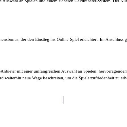
tige Auswahl an Spielen und einem sicheren Geldtransfer-System. Der Kun
nsbonus, der den Einstieg ins Online-Spiel erleichtert. Im Anschluss 
-Anbieter mit einer umfangreichen Auswahl an Spielen, hervorragendem 
rd weiterhin neue Wege beschreiten, um die Spielerzufriedenheit zu er