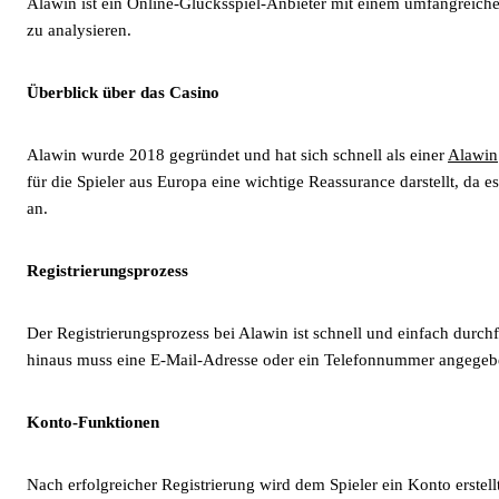
Alawin ist ein Online-Glücksspiel-Anbieter mit einem umfangreich
zu analysieren.
Überblick über das Casino
Alawin wurde 2018 gegründet und hat sich schnell als einer
Alawin
für die Spieler aus Europa eine wichtige Reassurance darstellt, da
an.
Registrierungsprozess
Der Registrierungsprozess bei Alawin ist schnell und einfach durc
hinaus muss eine E-Mail-Adresse oder ein Telefonnummer angegeben
Konto-Funktionen
Nach erfolgreicher Registrierung wird dem Spieler ein Konto erstell