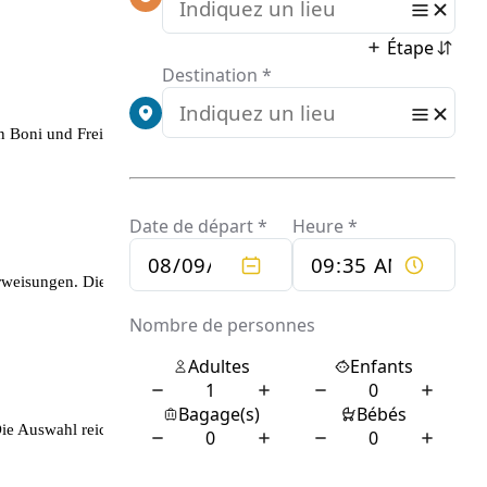
 Boni und Freispielen bei bestimmten Spielen. Das Casino ist
berweisungen. Die Ein- und Auszahlungen sind schnell durchführbar
e Auswahl reicht von klassischen Fruit-Maschinen bis hin zu