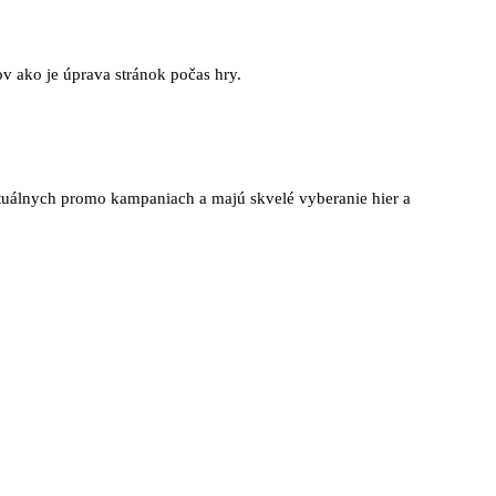
v ako je úprava stránok počas hry.
aktuálnych promo kampaniach a majú skvelé vyberanie hier a