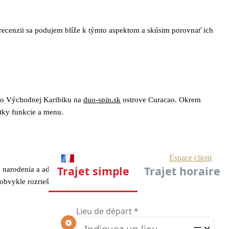
 recenzii sa podujem blíže k týmto aspektom a skúsim porovnať ich
 vo Východnej Karibiku na
duo-spin.sk
ostrove Curacao. Okrem
etky funkcie a menu.
 narodenia a adresa. Môže použiť aj svoje sociálne prostredie alebo
sú obvykle rozriešené pomocou podpory.