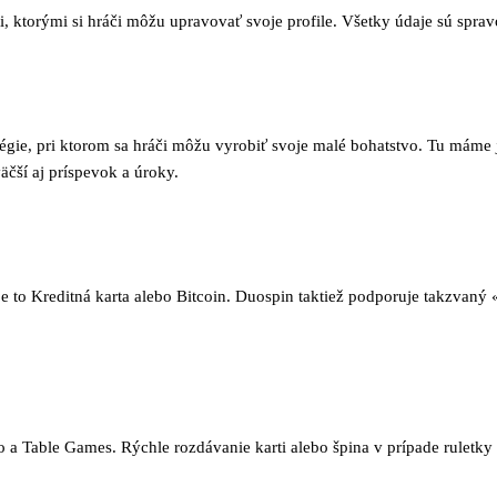
, ktorými si hráči môžu upravovať svoje profile. Všetky údaje sú spra
égie, pri ktorom sa hráči môžu vyrobiť svoje malé bohatstvo. Tu máme
čší aj príspevok a úroky.
 je to Kreditná karta alebo Bitcoin. Duospin taktiež podporuje takzvaný
no a Table Games. Rýchle rozdávanie karti alebo špina v prípade ruletk