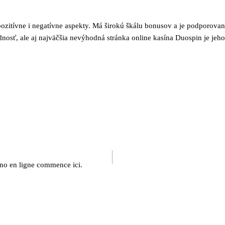
 pozitívne i negatívne aspekty. Má širokú škálu bonusov a je podporo
osť, ale aj najväčšia nevýhodná stránka online kasína Duospin je jeho
sino en ligne commence ici.