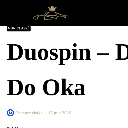
NON CLASSÉ
Duospin – 
Do Oka
Par
etomidetka
15 juin 2026