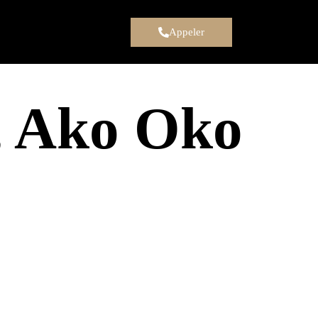
Appeler
, Ako Oko