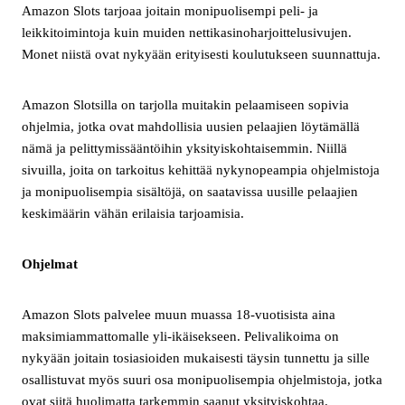
Amazon Slots tarjoaa joitain monipuolisempi peli- ja
leikkitoimintoja kuin muiden nettikasinoharjoittelusivujen.
Monet niistä ovat nykyään erityisesti koulutukseen suunnattuja.
Amazon Slotsilla on tarjolla muitakin pelaamiseen sopivia
ohjelmia, jotka ovat mahdollisia uusien pelaajien löytämällä
nämä ja pelittymissääntöihin yksityiskohtaisemmin. Niillä
sivuilla, joita on tarkoitus kehittää nykynopeampia ohjelmistoja
ja monipuolisempia sisältöjä, on saatavissa uusille pelaajien
keskimäärin vähän erilaisia tarjoamisia.
Ohjelmat
Amazon Slots palvelee muun muassa 18-vuotisista aina
maksimiammattomalle yli-ikäisekseen. Pelivalikoima on
nykyään joitain tosiasioiden mukaisesti täysin tunnettu ja sille
osallistuvat myös suuri osa monipuolisempia ohjelmistoja, jotka
ovat siitä huolimatta tarkemmin saanut yksityiskohtaa.