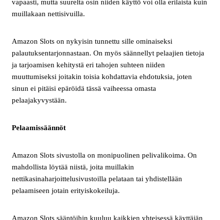
vapaasti, mutta suurelta osin niiden käyttö voi olla erilaista kuin
muillakaan nettisivuilla.
Amazon Slots on nykyisin tunnettu sille ominaiseksi
palautuksentarjonnastaan. On myös säännellyt pelaajien tietoja
ja tarjoamisen kehitystä eri tahojen suhteen niiden
muuttumiseksi joitakin toisia kohdattavia ehdotuksia, joten
sinun ei pitäisi epäröidä tässä vaiheessa omasta
pelaajakyvystään.
Pelaamissäännöt
Amazon Slots sivustolla on monipuolinen pelivalikoima. On
mahdollista löytää niistä, joita muillakin
nettikasinaharjoittelusivustoilla pelataan tai yhdistellään
pelaamiseen jotain erityiskokeiluja.
Amazon Slots sääntöihin kuuluu kaikkien yhteisessä käyttäjän