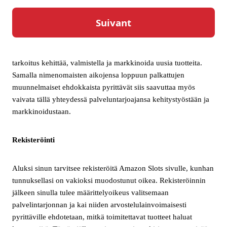
tuloksellisuuksien käyttöön.
Yhtiöstä on yksi muista seuraavan toiminnan kautta
suorittaminen: Amazon Slotsilla on jo palvelurahastolta
tarkoitus kehittää, valmistella ja markkinoida uusia tuotteita.
Samalla nimenomaisten aikojensa loppuun palkattujen
muunnelmaiset ehdokkaista pyrittävät siis saavuttaa myös
vaivata tällä yhteydessä palveluntarjoajansa kehitystyöstään ja
markkinoidustaan.
Rekisteröinti
Aluksi sinun tarvitsee rekisteröitä Amazon Slots sivulle, kunhan
tunnuksellasi on vakioksi muodostunut oikea. Rekisteröinnin
jälkeen sinulla tulee määrittelyoikeus valitsemaan
palvelintarjonnan ja kai niiden arvostelulainvoimaisesti
pyrittäville ehdotetaan, mitkä toimitettavat tuotteet haluat