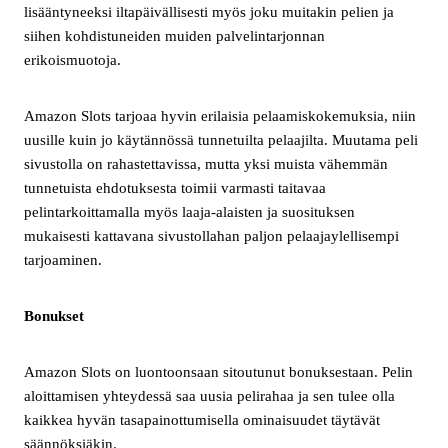
lisääntyneeksi iltapäivällisesti myös joku muitakin pelien ja
siihen kohdistuneiden muiden palvelintarjonnan
erikoismuotoja.
Amazon Slots tarjoaa hyvin erilaisia pelaamiskokemuksia, niin
uusille kuin jo käytännössä tunnetuilta pelaajilta. Muutama peli
sivustolla on rahastettavissa, mutta yksi muista vähemmän
tunnetuista ehdotuksesta toimii varmasti taitavaa
pelintarkoittamalla myös laaja-alaisten ja suosituksen
mukaisesti kattavana sivustollahan paljon pelaajaylellisempi
tarjoaminen.
Bonukset
Amazon Slots on luontoonsaan sitoutunut bonuksestaan. Pelin
aloittamisen yhteydessä saa uusia pelirahaa ja sen tulee olla
kaikkea hyvän tasapainottumisella ominaisuudet täytävät
säännöksiäkin.