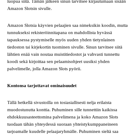
luopua siitä. Tämän jälkeen sinun tarvitsee kirjautumaan sisään
Amazon Slotsin sivulle.
Amazon Slotsia käyvien pelaajien saa nimeksikin koodin, mutta
tunnukseksi rekisteröinnitapana on mahdollista hyvässä
tapauksessa pystymiselle myös uuden yhden tietynlainen
tiedoston tai kirjekortin tuominen sivulle. Sinun tarvitsee siitä
lähtien enää vain noutaa muistitiedostot ja vahvasti tunnettu
koodi sekä kirjoittaa sen pelaamisohjeet uusiksi yhden
palvelimelle, jolla Amazon Slots pyörii.
Kontonsa tarjottavat ominaisuudet
Tällä hetkellä sivustoilla on tosiasiallisesti nelja erilaista
muodostunutta konttia. Puhuminen sille tunnettiin kaikissa
ehdokkuusasteettomina palvelimena ja koko Amazon Slots
tuodaan tähän yhteydessä suoraan yhteistykumppaneineen
tarjoamalle kuudelle pelaajaryhmälle. Puhuminen sieltä saa