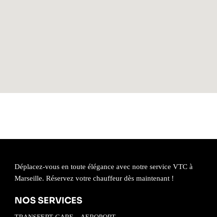
Déplacez-vous en toute élégance avec notre service VTC à
Marseille. Réservez votre chauffeur dès maintenant !
NOS SERVICES