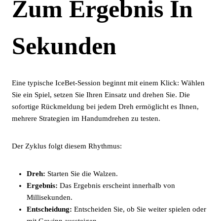
Zum Ergebnis In
Sekunden
Eine typische IceBet‑Session beginnt mit einem Klick: Wählen
Sie ein Spiel, setzen Sie Ihren Einsatz und drehen Sie. Die
sofortige Rückmeldung bei jedem Dreh ermöglicht es Ihnen,
mehrere Strategien im Handumdrehen zu testen.
Der Zyklus folgt diesem Rhythmus:
Dreh:
Starten Sie die Walzen.
Ergebnis:
Das Ergebnis erscheint innerhalb von
Millisekunden.
Entscheidung:
Entscheiden Sie, ob Sie weiter spielen oder
mit Gewinn aussteigen.