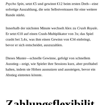
Psycho Spin
, setzt €5 und gewinnt €12 beim ersten Dreh—eine
sofortige Auszahlung, die sein Selbstvertrauen für eine weitere
Runde stärkt.
Innerhalb der nächsten Minute wechselt Alex zu
Crash Royale
.
Er setzt €10 auf einen Crash‑Multiplikator von 3x; das Spiel
crasht bei 3,4x, was ihm einen Gewinn von €34 einbringt,
bevor er sich entscheidet, auszuzahlen.
Dieses Muster—schnelle Gewinne, gefolgt von schnellem
Ausstieg—zeigt, wie Spieler ihre Sessions kurz, aber profitabel
halten, indem sie Höhen ausnutzen und aussteigen, bevor ein
Abstieg eintreten könnte.
Zahlungsflexibilit