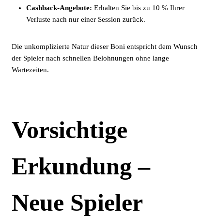
Cashback‑Angebote:
Erhalten Sie bis zu 10 % Ihrer
Verluste nach nur einer Session zurück.
Die unkomplizierte Natur dieser Boni entspricht dem Wunsch
der Spieler nach schnellen Belohnungen ohne lange
Wartezeiten.
Vorsichtige
Erkundung –
Neue Spieler