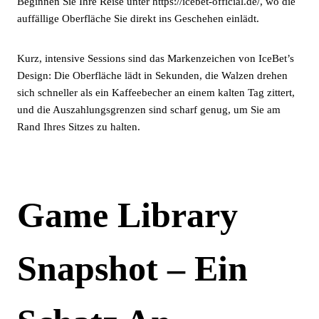
Beginnen Sie Ihre Reise unter https://icebet-official.de/, wo die
auffällige Oberfläche Sie direkt ins Geschehen einlädt.
Kurz, intensive Sessions sind das Markenzeichen von IceBet’s
Design: Die Oberfläche lädt in Sekunden, die Walzen drehen
sich schneller als ein Kaffeebecher an einem kalten Tag zittert,
und die Auszahlungsgrenzen sind scharf genug, um Sie am
Rand Ihres Sitzes zu halten.
Game Library
Snapshot – Ein