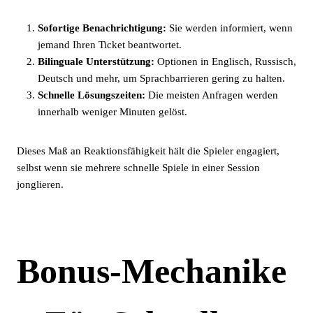
Sofortige Benachrichtigung:
Sie werden informiert, wenn
jemand Ihren Ticket beantwortet.
Bilinguale Unterstützung:
Optionen in Englisch, Russisch,
Deutsch und mehr, um Sprachbarrieren gering zu halten.
Schnelle Lösungszeiten:
Die meisten Anfragen werden
innerhalb weniger Minuten gelöst.
Dieses Maß an Reaktionsfähigkeit hält die Spieler engagiert,
selbst wenn sie mehrere schnelle Spiele in einer Session
jonglieren.
Bonus‑Mechanike