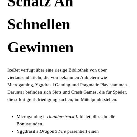
Schatz An
Schnellen
Gewinnen
IceBet verfügt über eine riesige Bibliothek von über
viertausend Titeln, die von bekannten Anbietern wie
Microgaming, Yggdrasil Gaming und Pragmatic Play stammen.
Darunter befinden sich Slots und Crash Games, die für Spieler,
die sofortige Befriedigung suchen, im Mittelpunkt stehen.
Microgaming’s
Thunderstruck II
bietet blitzschnelle
Bonusrunden.
Yggdrasil’s
Dragon’s Fire
präsentiert einen