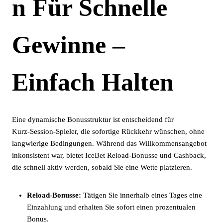
N Für Schnelle
Gewinne –
Einfach Halten
Eine dynamische Bonusstruktur ist entscheidend für
Kurz‑Session‑Spieler, die sofortige Rückkehr wünschen, ohne
langwierige Bedingungen. Während das Willkommensangebot
inkonsistent war, bietet IceBet Reload‑Bonusse und Cashback,
die schnell aktiv werden, sobald Sie eine Wette platzieren.
Reload‑Bonusse:
Tätigen Sie innerhalb eines Tages eine
Einzahlung und erhalten Sie sofort einen prozentualen
Bonus.