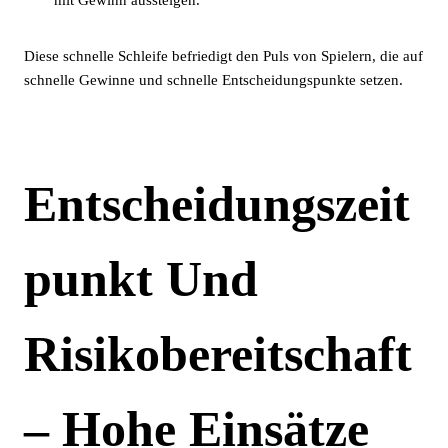
Diese schnelle Schleife befriedigt den Puls von Spielern, die auf
schnelle Gewinne und schnelle Entscheidungspunkte setzen.
Entscheidungszeit
Punkt Und
Risikobereitschaft
– Hohe Einsätze