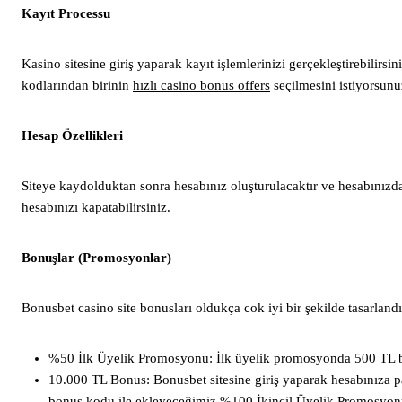
Kayıt Processu
Kasino sitesine giriş yaparak kayıt işlemlerinizi gerçekleştirebilirsi
kodlarından birinin
hızlı casino bonus offers
seçilmesini istiyorsunu
Hesap Özellikleri
Siteye kaydolduktan sonra hesabınız oluşturulacaktır ve hesabınızda 
hesabınızı kapatabilirsiniz.
Bonuşlar (Promosyonlar)
Bonusbet casino site bonusları oldukça cok iyi bir şekilde tasarlandı
%50 İlk Üyelik Promosyonu: İlk üyelik promosyonda 500 TL b
10.000 TL Bonus: Bonusbet sitesine giriş yaparak hesabınıza p
bonus kodu ile ekleyeceğimiz %100 İkincil Üyelik Promosyonu’