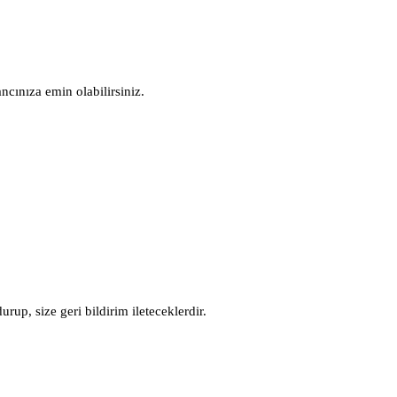
ncınıza emin olabilirsiniz.
rup, size geri bildirim ileteceklerdir.