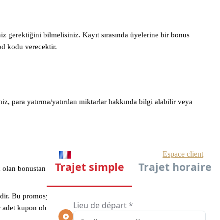
niz gerektiğini bilmelisiniz. Kayıt sırasında üyelerine bir bonus
od kodu verecektir.
z, para yatırma/yatırılan miktarlar hakkında bilgi alabilir veya
k olan bonustan başlayarak, diğerleri takip edecektir.
ir. Bu promosyon için kullanacağınız kod ise BONUS1 olacaktır.
ir adet kupon oluşturup oynadıktan sonra hesabına 2.500 Türk Lirası