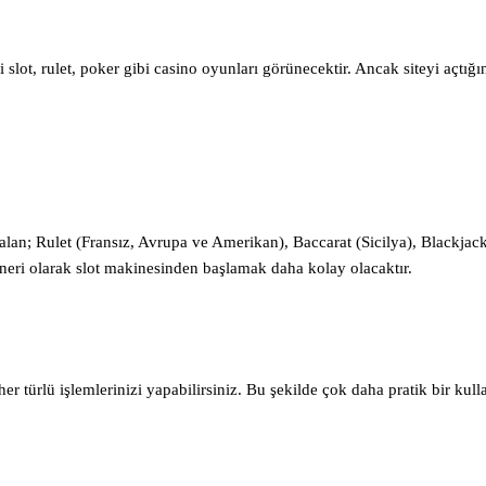
i slot, rulet, poker gibi casino oyunları görünecektir. Ancak siteyi açtığı
r alan; Rulet (Fransız, Avrupa ve Amerikan), Baccarat (Sicilya), Blackja
öneri olarak slot makinesinden başlamak daha kolay olacaktır.
er türlü işlemlerinizi yapabilirsiniz. Bu şekilde çok daha pratik bir kul