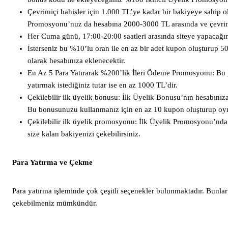
Çevrimiçi bahisler için 1.000 TL’ye kadar bir bakiyeye sahip o
Promosyonu’nuz da hesabına 2000-3000 TL arasında ve çevrim ş
Her Cuma günü, 17:00-20:00 saatleri arasında siteye yapacağı
İsterseniz bu %10’lu oran ile en az bir adet kupon oluşturup 
olarak hesabınıza eklenecektir.
En Az 5 Para Yatırarak %200’lik İleri Ödeme Promosyonu: Bu 
yatırmak istediğiniz tutar ise en az 1000 TL’dir.
Çekilebilir ilk üyelik bonusu: İlk Üyelik Bonusu’nın hesabınıza
Bu bonusunuzu kullanmanız için en az 10 kupon oluşturup oyna
Çekilebilir ilk üyelik promosyonu: İlk Üyelik Promosyonu’nda o
size kalan bakiyenizi çekebilirsiniz.
Para Yatırma ve Çekme
Para yatırma işleminde çok çeşitli seçenekler bulunmaktadır. Bunlar
çekebilmeniz mümkündür.