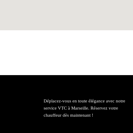
Déplacez-vous en toute élégance avec notre
service VTC à Marseille. Réservez votre
chauffeur dès maintenant !