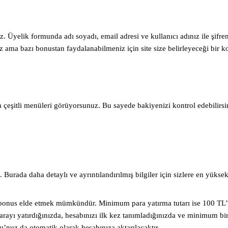
niz. Üyelik formunda adı soyadı, email adresi ve kullanıcı adınız ile şifre
z ama bazı bonustan faydalanabilmeniz için site size belirleyeceği bir k
çeşitli menüleri görüyorsunuz. Bu sayede bakiyenizi kontrol edebilirsini
. Burada daha detaylı ve ayrıntılandırılmış bilgiler için sizlere en yükse
onus elde etmek mümkündür. Minimum para yatırma tutarı ise 100 TL’d
arayı yatırdığınızda, hesabınızı ilk kez tanımladığınızda ve minimum b
nuz da otomatik olarak hesabınıza aktarılacaktır.