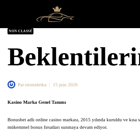
NON CLASSÉ
Beklentiler
Par
etomidetka
15 juin 2026
Kasino Marka Genel Tanımı
Bonusbet adlı online casino markası, 2015 yılında kuruldu ve kısa s
mükemmel bonus fırsatları sunmaya devam ediyor.