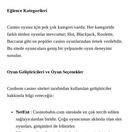
Eğlence Kategorileri
Casino oyunu için pek çok kategori vardır. Her kategoride
farklı türden oyunlar mevcuttur; Slot, Blackjack, Roulette,
Baccarat gibi en popüler casino oyunlarından örnek verilebilir.
Bu sitede oyunculara geniş bir yelpazede oyun deneyimi
sunulur.
Oyun Geliştiricileri ve Oyun Seçenekler
Casibom casino siteleri tarafından kullanılan geliştiriciler
hakkında bilgi vereceğiz:
NetEnt
: Casinobahis.com sitesinde en çok tercih edilen
sağlayıcılardan biridir. Çoğu oyuncunun aklında olan slot
oyunları, girişimleri ile bilinirler.