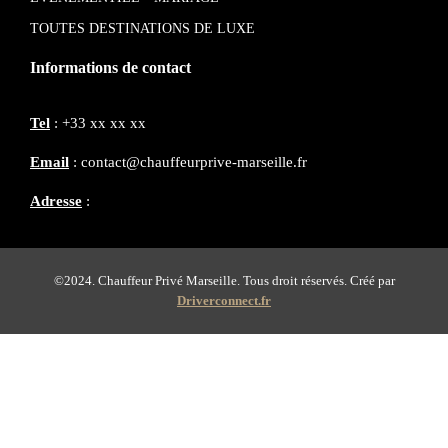
TOUTES DESTINATIONS DE LUXE
Informations de contact
Tel
: +33 xx xx xx
Email
: contact@chauffeurprive-marseille.fr
Adresse
:
©2024. Chauffeur Privé Marseille. Tous droit réservés. Créé par
Driverconnect.fr