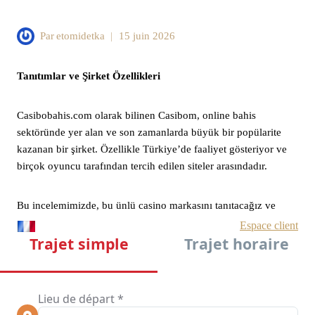
Par
etomidetka
15 juin 2026
Tanıtımlar ve Şirket Özellikleri
Casibobahis.com olarak bilinen Casibom, online bahis
sektöründe yer alan ve son zamanlarda büyük bir popülarite
kazanan bir şirket. Özellikle Türkiye’de faaliyet gösteriyor ve
birçok oyuncu tarafından tercih edilen siteler arasındadır.
Bu incelemimizde, bu ünlü casino markasını tanıtacağız ve
http://casino-girisileri.com/
işlevleri hakkında bilgi vereceğiz.
Size en ayrıntılı şekilde sunacağız.
Kayıt Süreci