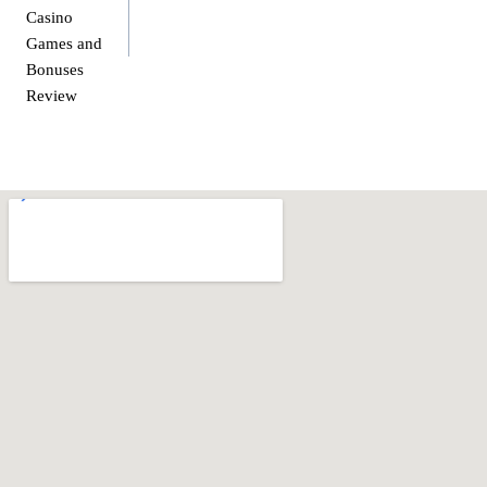
Casino
Games and
Bonuses
Review