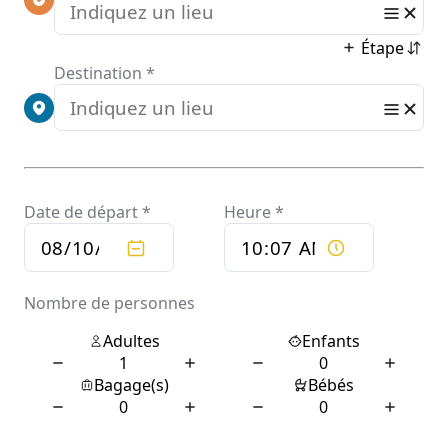
Casibom’ da kaydınızı yapmak için yapmanız gereken tek şey
siteye giriş yaparak « Kaydını Yaptır » butonunu tıklamaktır.
Sistem size kullanıcı adınız ve şifrenizi oluşturmanızı isteyecek.
Ardından sisteme ekleyeceğiniz bilgileri girmeli, ardından
kimlik ve adres doğrulama işlemini tamamladıktan sonra
hesabınızı aktifleştiriniz.
Hesap Özellikleri
Casibom’da üyelerinizin sahip olduğu hesap özellikleri
hakkında bilgi vereceğiz. Her hesaba özgü olan bazı özellikler
bulunurken, diğerleri ortakdır:
Profil Ayarları
: Üyelerin özgeçmiş bilgilerini
değiştirmeye izin veren sistemdir.
Para Yönetimi
: Hesaplarınıza ve para yatırma/iade
işlemlerinizin takibine yardımcı olur.
Haber Bülteni
: Aktif kullanıcılar için önemli haberleri ve