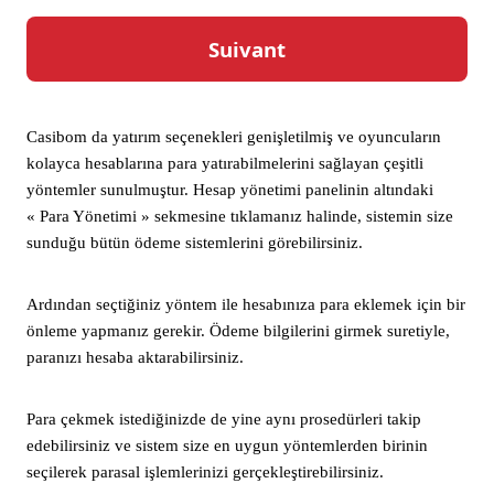
promosyonları içeren bir bölüm.
İndirme ve Para İadeleri
Casibom da yatırım seçenekleri genişletilmiş ve oyuncuların
kolayca hesablarına para yatırabilmelerini sağlayan çeşitli
yöntemler sunulmuştur. Hesap yönetimi panelinin altındaki
« Para Yönetimi » sekmesine tıklamanız halinde, sistemin size
sunduğu bütün ödeme sistemlerini görebilirsiniz.
Ardından seçtiğiniz yöntem ile hesabınıza para eklemek için bir
önleme yapmanız gerekir. Ödeme bilgilerini girmek suretiyle,
paranızı hesaba aktarabilirsiniz.
Para çekmek istediğinizde de yine aynı prosedürleri takip
edebilirsiniz ve sistem size en uygun yöntemlerden birinin
seçilerek parasal işlemlerinizi gerçekleştirebilirsiniz.