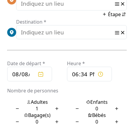
Ie_Gefiede
Rpracht_ve
Ränd
Par
etomidetka
15 juin 2026
0 Commentaires
Herbstliche Ruhe und wildrobin Beobachtungen, wie sich
die Gefiederpracht verändert