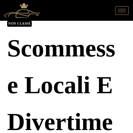
NON CLASSÉ
Scommess
E Locali E
Divertime