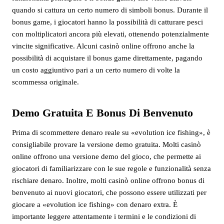
quando si cattura un certo numero di simboli bonus. Durante il
bonus game, i giocatori hanno la possibilità di catturare pesci
con moltiplicatori ancora più elevati, ottenendo potenzialmente
vincite significative. Alcuni casinò online offrono anche la
possibilità di acquistare il bonus game direttamente, pagando
un costo aggiuntivo pari a un certo numero di volte la
scommessa originale.
Demo Gratuita E Bonus Di Benvenuto
Prima di scommettere denaro reale su «evolution ice fishing», è
consigliabile provare la versione demo gratuita. Molti casinò
online offrono una versione demo del gioco, che permette ai
giocatori di familiarizzare con le sue regole e funzionalità senza
rischiare denaro. Inoltre, molti casinò online offrono bonus di
benvenuto ai nuovi giocatori, che possono essere utilizzati per
giocare a «evolution ice fishing» con denaro extra. È
importante leggere attentamente i termini e le condizioni di