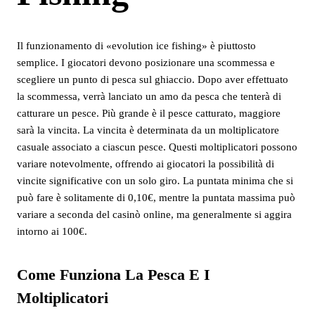
Il funzionamento di «evolution ice fishing» è piuttosto
semplice. I giocatori devono posizionare una scommessa e
scegliere un punto di pesca sul ghiaccio. Dopo aver effettuato
la scommessa, verrà lanciato un amo da pesca che tenterà di
catturare un pesce. Più grande è il pesce catturato, maggiore
sarà la vincita. La vincita è determinata da un moltiplicatore
casuale associato a ciascun pesce. Questi moltiplicatori possono
variare notevolmente, offrendo ai giocatori la possibilità di
vincite significative con un solo giro. La puntata minima che si
può fare è solitamente di 0,10€, mentre la puntata massima può
variare a seconda del casinò online, ma generalmente si aggira
intorno ai 100€.
Come Funziona La Pesca E I
Moltiplicatori