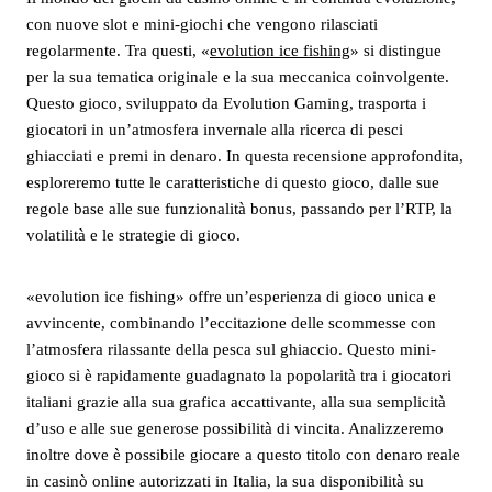
con nuove slot e mini-giochi che vengono rilasciati
regolarmente. Tra questi, «
evolution ice fishing
» si distingue
per la sua tematica originale e la sua meccanica coinvolgente.
Questo gioco, sviluppato da Evolution Gaming, trasporta i
giocatori in un’atmosfera invernale alla ricerca di pesci
ghiacciati e premi in denaro. In questa recensione approfondita,
esploreremo tutte le caratteristiche di questo gioco, dalle sue
regole base alle sue funzionalità bonus, passando per l’RTP, la
volatilità e le strategie di gioco.
«evolution ice fishing» offre un’esperienza di gioco unica e
avvincente, combinando l’eccitazione delle scommesse con
l’atmosfera rilassante della pesca sul ghiaccio. Questo mini-
gioco si è rapidamente guadagnato la popolarità tra i giocatori
italiani grazie alla sua grafica accattivante, alla sua semplicità
d’uso e alle sue generose possibilità di vincita. Analizzeremo
inoltre dove è possibile giocare a questo titolo con denaro reale
in casinò online autorizzati in Italia, la sua disponibilità su