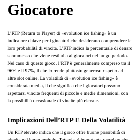
Giocatore
L’RTP (Return to Player) di «evolution ice fishing» è un
indicatore chiave per i giocatori che desiderano comprendere le
loro probabilità di vincita. L’RTP indica la percentuale di denaro
scommesso che viene restituita ai giocatori nel lungo periodo.
Nel caso di questo gioco, l’RTP è generalmente compreso tra il
96% e il 97%, il che lo rende piuttosto generoso rispetto ad
altre slot online. La volatilità di «evolution ice fishing» è
considerata media, il che significa che i giocatori possono
aspettarsi vincite frequenti di piccole e medie dimensioni, con
la possibilità occasionale di vincite più elevate.
Implicazioni Dell’RTP E Della Volatilità
Un RTP elevato indica che il gioco offre buone possibilità di
vincita nel lungo periodo. Tuttavia, è importante ricordare che