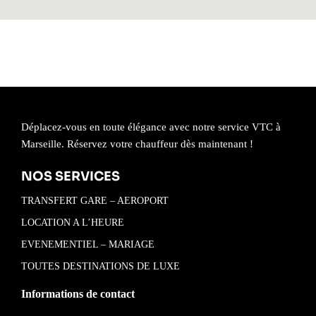
Déplacez-vous en toute élégance avec notre service VTC à
Marseille. Réservez votre chauffeur dès maintenant !
NOS SERVICES
TRANSFERT GARE – AEROPORT
LOCATION A L’HEURE
EVENEMENTIEL – MARIAGE
TOUTES DESTINATIONS DE LUXE
Informations de contact