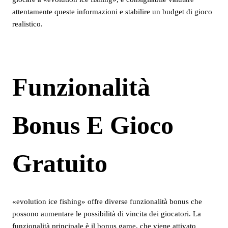
attentamente queste informazioni e stabilire un budget di gioco
realistico.
Funzionalità
Bonus E Gioco
Gratuito
«evolution ice fishing» offre diverse funzionalità bonus che
possono aumentare le possibilità di vincita dei giocatori. La
funzionalità principale è il bonus game, che viene attivato