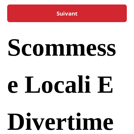
Scommess
E Locali E
Divertime