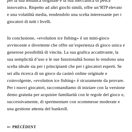
per la sua tematica originale e la sua meccanica di pesca
innovativa. Rispetto ad altri giochi simili, offre un’RTP elevato
e una volatilità media, rendendolo una scelta interessante per i
giocatori di tutti i livelli.
In conclusione, «evolution ice fishing» è un mini-gioco
avvincente e divertente che offre un’esperienza di gioco unica e
generose possibilità di vincita. La sua grafica accattivante, la
sua semplicità d’uso e le sue funzionalità bonus lo rendono una
scelta ideale sia per i principianti che per i giocatori esperti. Se
sei alla ricerca di un gioco da casinò online originale e
coinvolgente, «evolution ice fishing» è sicuramente da provare.
Per i nuovi giocatori, raccomandiamo di iniziare con la versione
demo gratuita per acquisire familiarità con le regole del gioco e,
successivamente, di sperimentare con scommesse moderate e
una gestione attenta del bankroll.
PRÉCÉDENT