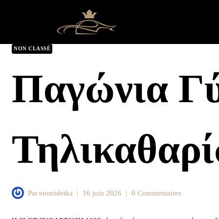
NON CLASSÉ
Παγώνια Γ
Τηλικαθαρί
Par
etomidetka
16 juin 2026
0 Commentaires