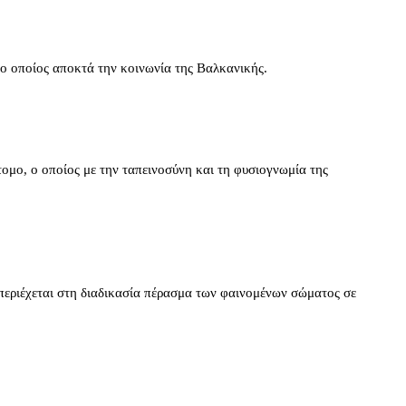
ο οποίος αποκτά την κοινωνία της Βαλκανικής.
ομο, ο οποίος με την ταπεινοσύνη και τη φυσιογνωμία της
 περιέχεται στη διαδικασία πέρασμα των φαινομένων σώματος σε