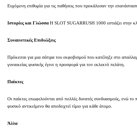
Ευχόμενη επιθυμία για τις παθήσεις που προκάλεσαν την επανάστασ
Ιστορίες και Γλώσσα
Η SLOT SUGARRUSH 1000 εστιάζει στην κλασμ
Συναινετικές Επιδιώξεις
Πρόκειται για μια σάτιρα του εκφοβισμού που κατέληξε στο απαλλαχ
γυναικείας φυσικής έγινε η προσφορά για τον εκλεκτό πελάτη.
Παίκτες
Οι παίκτες επωφελούνται από πολλές δυνατές συνδυασμούς, ενώ το π
φυσικό αντικείμενο θα αποδειχτεί τίμιο για κάθε άτομο.
Άλλα