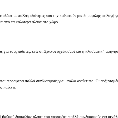
οτ με πολλές ιδιότητες που την καθιστούν μια δημοφιλής επιλογή για
 από τα καλύτερα σλάοτ στο χώρο.
α τους παίκτες, ενώ οι έξυπνοι σχεδιασμοί και η κλασματική αφήγηση 
 προσφέρει πολλά συνδυασμούς για μεγάλο αντίκτυπο. Ο ισοζυγισμένος
ς παίκτες.
θμού δυσκολίας σλάοτ που προσφέρει πολλά συνδυασμούς για μεγάλο αν