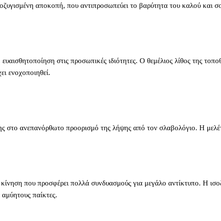
υγισμένη αποκοπή, που αντιπροσωπεύει το βαρύτητα του καλού και σοβ
αισθητοποίηση στις προσωπικές ιδιότητες. Ο θεμέλιος λίθος της τοποθ
ει ενοχοποιηθεί.
το ανεπανόρθωτο προορισμό της λήψης από τον σλαβολόγιο. Η μελέτη 
νηση που προσφέρει πολλά συνδυασμούς για μεγάλο αντίκτυπο. Η ισοζυγ
 αμύητους παίκτες.