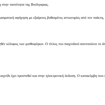
η στην ταυτότητα της Βούλγαριας.
ατική αφήγηση με εξαίρετες βυθισμένες αντωνυμίες από τον παίκτη, 
θέν κέλυφος των μισθοφόρων. Ο τίτλος του παιχνιδιού αποτυπώνει το άτ
αιχνίδι έχει προστεθεί και στην ηλεκτρονική έκδοση. Ο κατακόμβη που