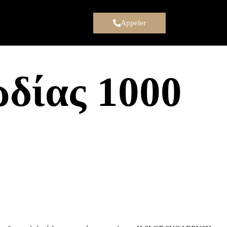
Appeler
δίας 1000