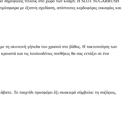
 πιο δημοφιλείς τίτλους στο χώρο των κλαμπ. Η SLOT SUGARRUSH
μόσφαιρα με έξυπνη σχεδίαση, απίστευτες κερδοφόρες ευκαιρίες και
ε τη σκοτεινή γήπεδα του χρυσού στο βάθος. Η τακτοποίηση των
ουστά και τις λουλουδένιες συνθήκες θα σας εντάξει σε ένα
άβατο. Το παιχνίδι προσφέρει έξι σκακιερά σύμβολα: τη συζύγιος,