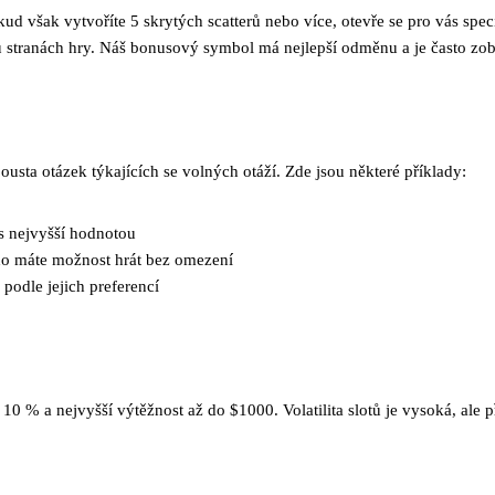
Pokud však vytvoříte 5 skrytých scatterů nebo více, otevře se pro vás s
bou stranách hry. Náš bonusový symbol má nejlepší odměnu a je často zo
pousta otázek týkajících se volných otáží. Zde jsou některé příklady:
s nejvyšší hodnotou
ého máte možnost hrát bez omezení
podle jejich preferencí
 % a nejvyšší výtěžnost až do $1000. Volatilita slotů je vysoká, ale p