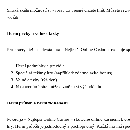
Široká škála možností si vybrat, co přesně chcete hrát. Můžete si 
vložili.
Herní prvky a volné otázky
Pro hráče, kteří se chystají na « Nejlepší Online Casino » existuje
Herní podmínky a pravidla
Speciální režimy hry (například: zdarma nebo bonus)
Volné otázky (týž den)
Nastavením hráte můžete změnit si výši vkladu
Herní průběh a herní zkušenosti
Pokud je « Najlepší Online Casino » skutečně online kasinem, kter
hry. Herní průběh je jednoduchý a pochopitelný. Každá hra má spec