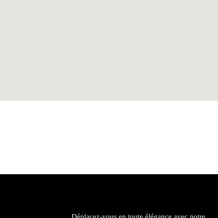
Déplacez-vous en toute élégance avec notre