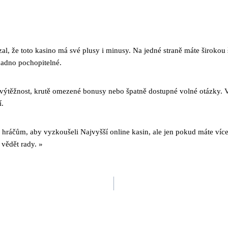
al, že toto kasino má své plusy i minusy. Na jedné straně máte široko
nadno pochopitelné.
ká výtěžnost, krutě omezené bonusy nebo špatně dostupné volné otázky
í.
ráčům, aby vyzkoušeli Najvyšší online kasin, ale jen pokud máte více
 vědět rady. »