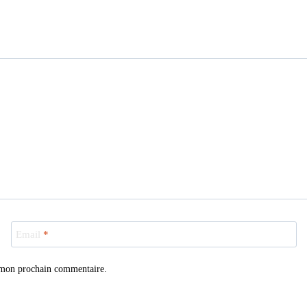
Email
*
 mon prochain commentaire.