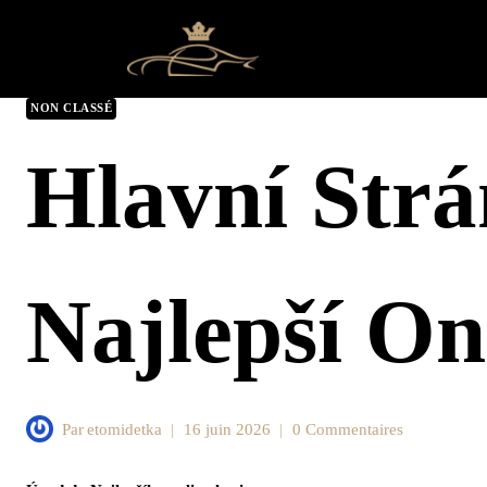
NON CLASSÉ
Hlavní Strá
Najlepší On
Par
etomidetka
16 juin 2026
0 Commentaires