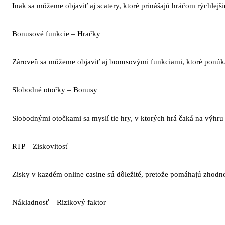
Inak sa môžeme objaviť aj scatery, ktoré prinášajú hráčom rýchlej
Bonusové funkcie – Hračky
Zároveň sa môžeme objaviť aj bonusovými funkciami, ktoré ponúkajú
Slobodné otočky – Bonusy
Slobodnými otočkami sa myslí tie hry, v ktorých hrá čaká na výhru
RTP – Ziskovitosť
Zisky v kazdém online casine sú dôležité, pretože pomáhajú zhodno
Nákladnosť – Rizikový faktor