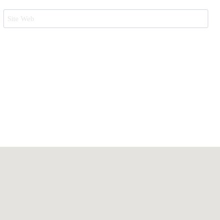
Site Web