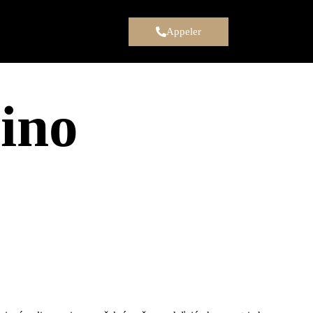
Appeler
ino