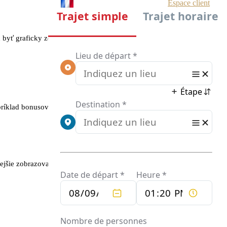
yť graficky zobrazené ako človek, prítlačný stroj alebo
ríklad bonusové programy a rýchle výplaty.
jšie zobrazované ako špecifiktní postavy alebo predmety, spojené