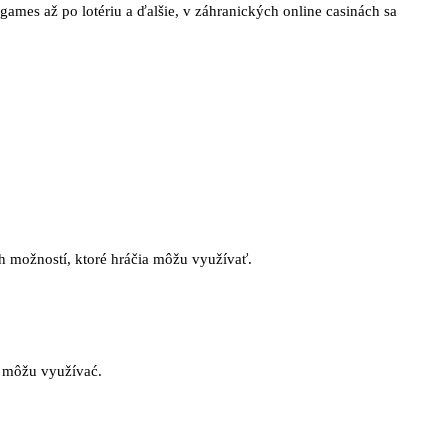
ames až po lotériu a ďalšie, v záhranických online casinách sa
ch možností, ktoré hráčia môžu využívať.
a môžu využívać.