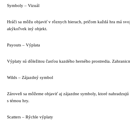
Symboly – Vizuál
Hráči sa môžu objaviť v rôznych hierach, pričom každá hra má svo
akýkoľvek iný objekt.
Payouts – Výplata
Výplaty sú dôležitou časťou kazdého herného prostredia. Zahranic
Wilds – Zájazdný symbol
Zároveň sa môžeme objaviť aj zájazdne symboly, ktoré nahradzujú 
s témou hry.
Scatters – Rýchle výplaty