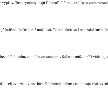
šie výplaty. Tieto symboly majú ľubovoľnú formu a sú často zobrazované
 hráčom ďalšie herné možnosti. Tieto funkcie sú často založené na hie
 bez ohľadu toho, ako dlho zostanú hrať. Súčasne môžu hráči vidieť aj 
čiti celkovu ziskovitosť hier. Zahranicné online casino majú však vy