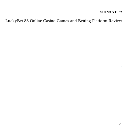
SUIVANT
LuckyBet 88 Online Casino Games and Betting Platform Review