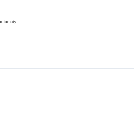
 automaty