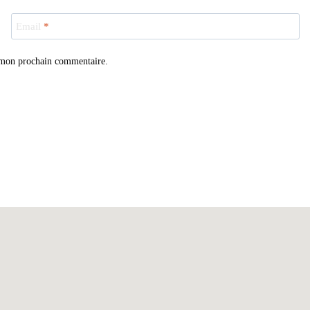
Email
*
 mon prochain commentaire.