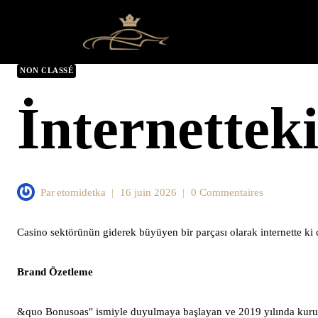
NON CLASSÉ
İnternettek
Par
etomidetka
16 juin 2026
0 Commentaires
Casino sektörünün giderek büyüyen bir parçası olarak internette ki 
Brand Özetleme
&quo Bonusoas" ismiyle duyulmaya başlayan ve 2019 yılında kurula