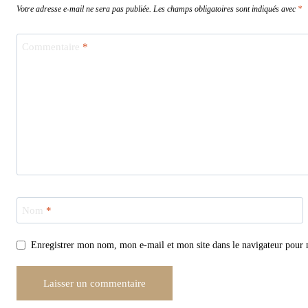
Votre adresse e-mail ne sera pas publiée.
Les champs obligatoires sont indiqués avec
*
Commentaire
*
Nom
*
Enregistrer mon nom, mon e-mail et mon site dans le navigateur pour