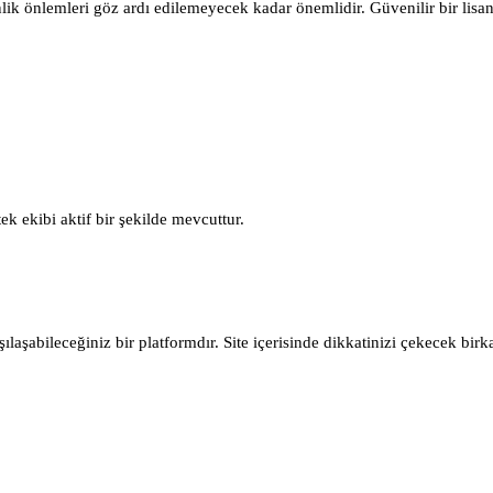
ik önlemleri göz ardı edilemeyecek kadar önemlidir. Güvenilir bir lisan
tek ekibi aktif bir şekilde mevcuttur.
ılaşabileceğiniz bir platformdır. Site içerisinde dikkatinizi çekecek birka