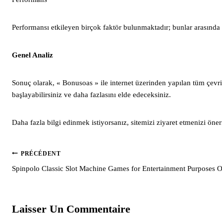
Performansı etkileyen birçok faktör bulunmaktadır; bunlar arasında 
Genel Analiz
Sonuç olarak, « Bonusoas » ile internet üzerinden yapılan tüm çevri
başlayabilirsiniz ve daha fazlasını elde edeceksiniz.
Daha fazla bilgi edinmek istiyorsanız, sitemizi ziyaret etmenizi öner
PRÉCÉDENT
Spinpolo Classic Slot Machine Games for Entertainment Purposes 
Laisser Un Commentaire