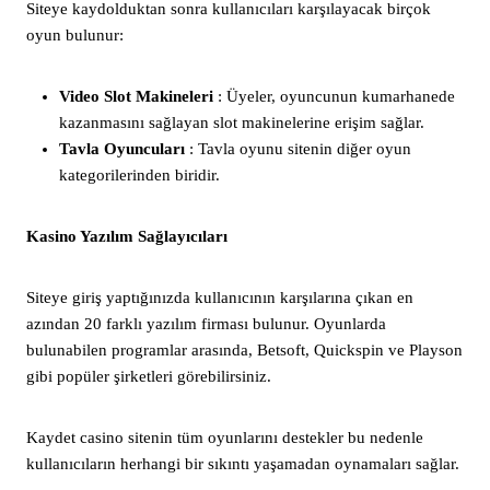
Siteye kaydolduktan sonra kullanıcıları karşılayacak birçok
oyun bulunur:
Video Slot Makineleri
: Üyeler, oyuncunun kumarhanede
kazanmasını sağlayan slot makinelerine erişim sağlar.
Tavla Oyuncuları
: Tavla oyunu sitenin diğer oyun
kategorilerinden biridir.
Kasino Yazılım Sağlayıcıları
Siteye giriş yaptığınızda kullanıcının karşılarına çıkan en
azından 20 farklı yazılım firması bulunur. Oyunlarda
bulunabilen programlar arasında, Betsoft, Quickspin ve Playson
gibi popüler şirketleri görebilirsiniz.
Kaydet casino sitenin tüm oyunlarını destekler bu nedenle
kullanıcıların herhangi bir sıkıntı yaşamadan oynamaları sağlar.