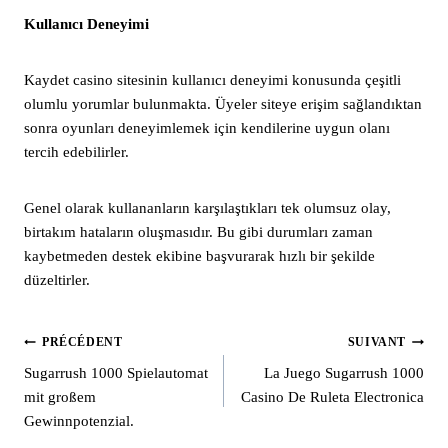
Kullanıcı Deneyimi
Kaydet casino sitesinin kullanıcı deneyimi konusunda çeşitli
olumlu yorumlar bulunmakta. Üyeler siteye erişim sağlandıktan
sonra oyunları deneyimlemek için kendilerine uygun olanı
tercih edebilirler.
Genel olarak kullananların karşılaştıkları tek olumsuz olay,
birtakım hataların oluşmasıdır. Bu gibi durumları zaman
kaybetmeden destek ekibine başvurarak hızlı bir şekilde
düzeltirler.
PRÉCÉDENT
SUIVANT
Sugarrush 1000 Spielautomat
La Juego Sugarrush 1000
mit großem
Casino De Ruleta Electronica
Gewinnpotenzial.