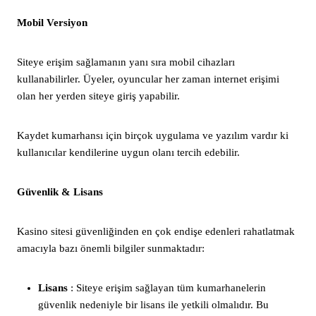
Mobil Versiyon
Siteye erişim sağlamanın yanı sıra mobil cihazları
kullanabilirler. Üyeler, oyuncular her zaman internet erişimi
olan her yerden siteye giriş yapabilir.
Kaydet kumarhansı için birçok uygulama ve yazılım vardır ki
kullanıcılar kendilerine uygun olanı tercih edebilir.
Güvenlik & Lisans
Kasino sitesi güvenliğinden en çok endişe edenleri rahatlatmak
amacıyla bazı önemli bilgiler sunmaktadır:
Lisans
: Siteye erişim sağlayan tüm kumarhanelerin
güvenlik nedeniyle bir lisans ile yetkili olmalıdır. Bu