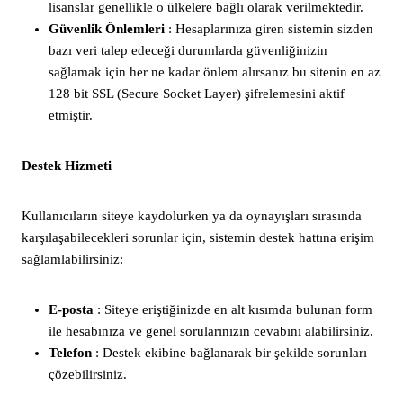
lisanslar genellikle o ülkelere bağlı olarak verilmektedir.
Güvenlik Önlemleri
: Hesaplarınıza giren sistemin sizden
bazı veri talep edeceği durumlarda güvenliğinizin
sağlamak için her ne kadar önlem alırsanız bu sitenin en az
128 bit SSL (Secure Socket Layer) şifrelemesini aktif
etmiştir.
Destek Hizmeti
Kullanıcıların siteye kaydolurken ya da oynayışları sırasında
karşılaşabilecekleri sorunlar için, sistemin destek hattına erişim
sağlamlabilirsiniz:
E-posta
: Siteye eriştiğinizde en alt kısımda bulunan form
ile hesabınıza ve genel sorularınızın cevabını alabilirsiniz.
Telefon
: Destek ekibine bağlanarak bir şekilde sorunları
çözebilirsiniz.