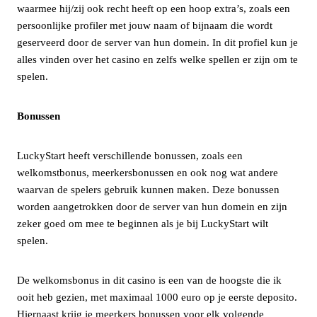
waarmee hij/zij ook recht heeft op een hoop extra’s, zoals een
persoonlijke profiler met jouw naam of bijnaam die wordt
geserveerd door de server van hun domein. In dit profiel kun je
alles vinden over het casino en zelfs welke spellen er zijn om te
spelen.
Bonussen
LuckyStart heeft verschillende bonussen, zoals een
welkomstbonus, meerkersbonussen en ook nog wat andere
waarvan de spelers gebruik kunnen maken. Deze bonussen
worden aangetrokken door de server van hun domein en zijn
zeker goed om mee te beginnen als je bij LuckyStart wilt
spelen.
De welkomsbonus in dit casino is een van de hoogste die ik
ooit heb gezien, met maximaal 1000 euro op je eerste deposito.
Hiernaast krijg je meerkers bonussen voor elk volgende