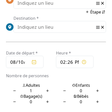
spelen. LuckyStart biedt haar spelers een uitgebreide pagina
met regels, voorwaarden en al het andere wat ze moeten weten
over het casino. Het is hiermee gemakkelijk om alle details te
vinden die je nodig hebt.
Registratieproces
Om bij LuckyStart aan de slag te gaan moet men zich eerst
registreren door een account aan te maken. Dit proces duurt
niet lang en is behoorlijk eenvoudig, maar voordat we dat doen
moeten we eerst kijken of het casino kan worden
aangemoedigd.
De website van LuckyStart heeft een veilige SSL-verbinding die
de communicatie tussen jouw apparaat en hun server beveiligt.
Deze verbinding is nodig om alles wat je invoert, zoals
wachtwoorden en bankgegevens, te verbergen voor iedereen
die probeert met behulp van een man-in-de-middag (man in the