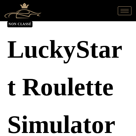
NON CLASSÉ
LuckyStar
T Roulette
Simulator