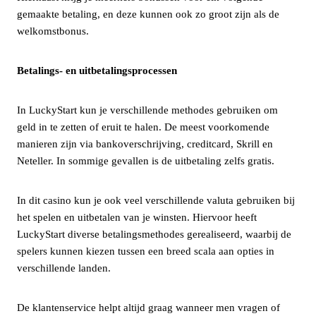
gemaakte betaling, en deze kunnen ook zo groot zijn als de
welkomstbonus.
Betalings- en uitbetalingsprocessen
In LuckyStart kun je verschillende methodes gebruiken om
geld in te zetten of eruit te halen. De meest voorkomende
manieren zijn via bankoverschrijving, creditcard, Skrill en
Neteller. In sommige gevallen is de uitbetaling zelfs gratis.
In dit casino kun je ook veel verschillende valuta gebruiken bij
het spelen en uitbetalen van je winsten. Hiervoor heeft
LuckyStart diverse betalingsmethodes gerealiseerd, waarbij de
spelers kunnen kiezen tussen een breed scala aan opties in
verschillende landen.
De klantenservice helpt altijd graag wanneer men vragen of