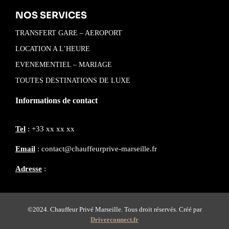
NOS SERVICES
TRANSFERT GARE – AEROPORT
LOCATION A L’HEURE
EVENEMENTIEL – MARIAGE
TOUTES DESTINATIONS DE LUXE
Informations de contact
Tel
: +33 xx xx xx
Email
: contact@chauffeurprive-marseille.fr
Adresse
:
©2024. Chauffeur Privé Marseille. Tous droit réservés. Créé par
Driverconnect.fr