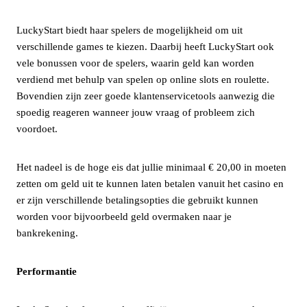
LuckyStart biedt haar spelers de mogelijkheid om uit
verschillende games te kiezen. Daarbij heeft LuckyStart ook
vele bonussen voor de spelers, waarin geld kan worden
verdiend met behulp van spelen op online slots en roulette.
Bovendien zijn zeer goede klantenservicetools aanwezig die
spoedig reageren wanneer jouw vraag of probleem zich
voordoet.
Het nadeel is de hoge eis dat jullie minimaal € 20,00 in moeten
zetten om geld uit te kunnen laten betalen vanuit het casino en
er zijn verschillende betalingsopties die gebruikt kunnen
worden voor bijvoorbeeld geld overmaken naar je
bankrekening.
Performantie