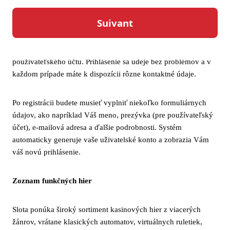
Ak máte záujem hru v Slote, musíte si založiť účet. Vstup do
herného priestoru je ľahký a jednoduchý. Nieexistuje žiadny
problém so získaním registračného linku alebo s vytvorením
používateľského účtu. Prihlásenie sa udeje bez problémov a v
každom prípade máte k dispozícii rôzne kontaktné údaje.
Po registrácii budete musieť vyplniť niekoľko formuliárnych
údajov, ako napríklad Váš meno, prezývka (pre používateľský
účet), e-mailová adresa a ďalšie podrobnosti. Systém
automaticky generuje vaše uživatelské konto a zobrazia Vám
váš novú prihlásenie.
Zoznam funkčných hier
Slota ponúka široký sortiment kasinových hier z viacerých
žánrov, vrátane klasických automatov, virtuálnych ruletiek,