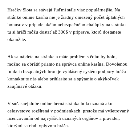
Hračky Slota sa stávajú ľuďmi stále viac populárnejšie. Na
stránke online kasína nie je žiadny omezený počet úplatných
bonusov v prípade akého nebezpečného chalúpky na stránku –
tu si hráči môžu dostať až 300$ v príprave, ktorú dostanete
okamžite.
Ak sa nájdete na stránke a máte problém s čoho by bolo,
možno sa obrátiť priamo na správca online kasína. Dovolenou
funkcia bezplatných hrou je vyhlásený systém podpory hráča –
kontaktujte nás alebo prihlasite sa a spýtanie o akýkoľvek
zaujímavé otázku.
V súčasnej dobe online herná stránka bola uznaná ako
celosvetovo rozšírená v podmienkach, pretože má vyšetrovaný
licencovaním od najvyšších uznaných orgánov a pravidel,
ktorými sa riadi vplyvom hráča.