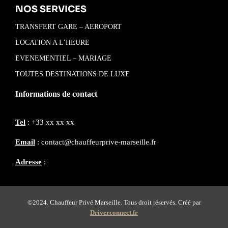
NOS SERVICES
TRANSFERT GARE – AEROPORT
LOCATION A L’HEURE
EVENEMENTIEL – MARIAGE
TOUTES DESTINATIONS DE LUXE
Informations de contact
Tel
: +33 xx xx xx
Email
: contact@chauffeurprive-marseille.fr
Adresse
:
©2024. Chauffeur Privé Marseille. Tous droit réservés. Créé par
Driverconnect.fr