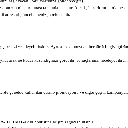
nızı sağlayacak kodu tarafınıza göndereceğiz).
esabınızın oluşturulması tamamlanacaktır. Ancak, bazı durumlarda hesabı
ail adresini güncellemeniz gerekecektir.
r, şifrenizi yenileyebilirsiniz. Ayrıca hesabınıza ait her türlü bilgiyi gör
ayarak ne kadar kazandığınızı görebilir, sonuçlarınızı inceleyebilirsin
elerde genelde kullanılan casino promosyonu ve diğer çeşitli kampanyal
k %100 Hoş Geldin bonusuna erişim sağlayabilirsiniz.