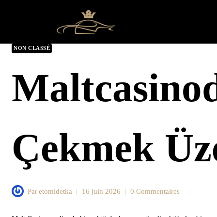
NON CLASSÉ
Maltcasino
Çekmek Üzer
Par
etomidetka
16 juin 2026
0 Commentaires