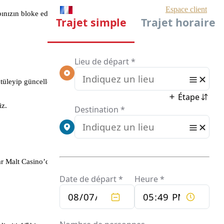
nızın bloke edilmesi halinde ise; hesabınıza giriş yaptıktan sonra
üntüleyip güncelleme işlemleri gerçekleştirebilirsiniz.
iz.
ar Malt Casino’da da mevcuttur. Gerekli olan adımları aşağıda