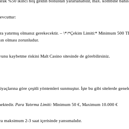
ak %50 ikinci hoş geldin bonustan yararlanabilir, max. kombine bahis li
evcuttur:
 yatırmış olmanız gerekecektir. – \*\*Çekim Limiti:* Minimum 500 TL o
ın olması zorunludur.
yunu kaybetme riskini Malt Casino sitesinde de görebilirsiniz.
iyaçlarına göre çeşitli yöntemleri sunmuştur. İşte bu gibi sitelerde gene
mektedir.
Para Yatırma Limiti:
Minimum 50 €, Maximum 10.000 €
ra maksimum 2-3 saat içerisinde yansımalıdır.