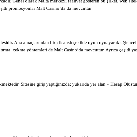
kadır. Genel olarak Malta merkezli faaliyet gösteren bu şirket, web site
şitli promosyonlar Malt Casino’da da mevcuttur.
itesidir. Ana amaçlarından biri; lisanslı şekilde oyun oynayarak eğlence
ırma, çekme yöntemleri de Malt Casino’da mevcuttur. Ayrıca çeşitli yazılı
ektedir. Sitesine giriş yaptığınızda; yukarıda yer alan « Hesap Olustur 