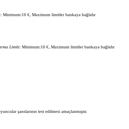
i:
Minimum:10 €, Maximum limitler bankaya bağlıdır
ırma Limiti:
Minimum:10 €, Maximum limitler bankaya bağlıdır
oyuncular şanslarının test edilmesi amaçlanmıştır.