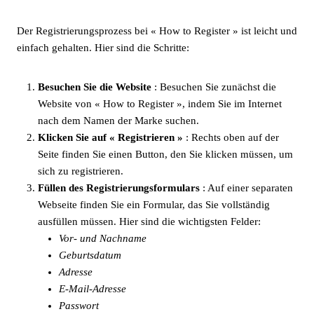
Der Registrierungsprozess bei « How to Register » ist leicht und
einfach gehalten. Hier sind die Schritte:
Besuchen Sie die Website
: Besuchen Sie zunächst die
Website von « How to Register », indem Sie im Internet
nach dem Namen der Marke suchen.
Klicken Sie auf « Registrieren »
: Rechts oben auf der
Seite finden Sie einen Button, den Sie klicken müssen, um
sich zu registrieren.
Füllen des Registrierungsformulars
: Auf einer separaten
Webseite finden Sie ein Formular, das Sie vollständig
ausfüllen müssen. Hier sind die wichtigsten Felder:
Vor- und Nachname
Geburtsdatum
Adresse
E-Mail-Adresse
Passwort