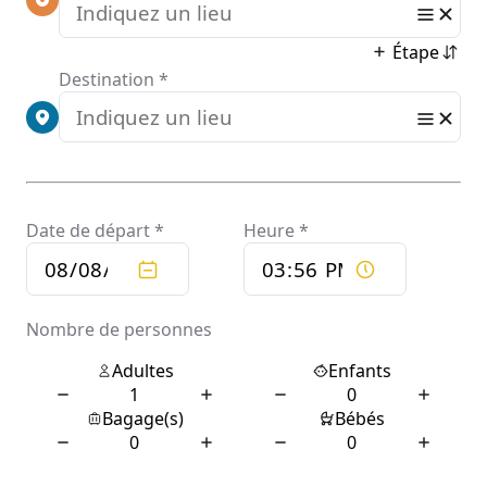
Für-
Schritt
Anleitung
Par
etomidetka
16 juin 2026
0 Commentaires
Ein Online Casino zu finden und sich anzumelden ist heute
nicht mehr so schwierig wie es einmal war. Es gibt jedoch