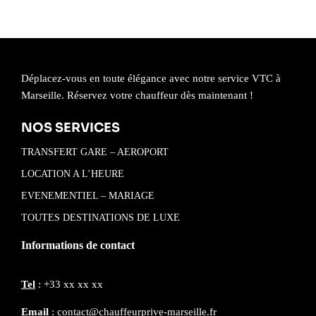
Déplacez-vous en toute élégance avec notre service VTC à
Marseille. Réservez votre chauffeur dès maintenant !
NOS SERVICES
TRANSFERT GARE – AEROPORT
LOCATION A L’HEURE
EVENEMENTIEL – MARIAGE
TOUTES DESTINATIONS DE LUXE
Informations de contact
Tel
: +33 xx xx xx
Email
: contact@chauffeurprive-marseille.fr