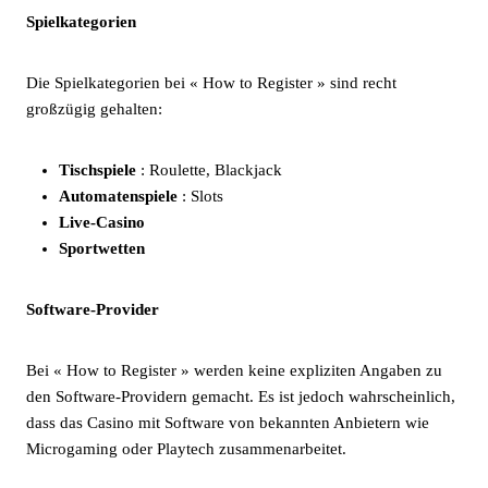
Spielkategorien
Die Spielkategorien bei « How to Register » sind recht
großzügig gehalten:
Tischspiele
: Roulette, Blackjack
Automatenspiele
: Slots
Live-Casino
Sportwetten
Software-Provider
Bei « How to Register » werden keine expliziten Angaben zu
den Software-Providern gemacht. Es ist jedoch wahrscheinlich,
dass das Casino mit Software von bekannten Anbietern wie
Microgaming oder Playtech zusammenarbeitet.