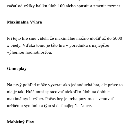
začať od výšky balíku úloh 100 alebo spustiť a zmeniť rozmer.
Maximálna Výhra
Pri tejto hre sme videli, že maximálne možno uložiť až do 5000
x biedy. Vďaka tomu je táto hra v poradníku s najlepšou
výhernou hodnotnosťou.
Gameplay
Na prvý pohľad môže vyzerať ako jednoduchá hra, ale práve to
nie je tak. Hráč musí spracovať niekoľko úloh na dobitie
maximálnych výher. Počas hry je treba pozornosť venovať
určitému symbolu a tým si dať najlepšie šance.
Mobielný Play