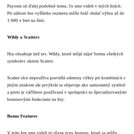
Payouts sú ďalej podobné tomu, čo sme videli v iných hrách.
Pri nábore hre vyššieho rozmeru môže hráč obdať výhru až do
1 000 x biet na línii.
Wildy a Scatters
Hra obsahuje tiež tzv. Wildy, ktoré môjú nájsť formu všetkých
symbolov okrem Scatrer.
Scatter síce nepoužíva pravidlá odmeny výhry pri kombinácii s
jiným znakom ale prvýkrát sa objavuje ako samostatný symbol
a preto je väčšinou používaná v spolupráci so špecializovanými
bonusovými funkciami na hry.
Bonus Features
V tejto hre sme videli tri rôzne typy bonusu, ktoré sa môžu