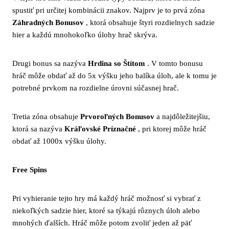
spustiť pri určitej kombinácii znakov. Najprv je to prvá zóna
Záhradných Bonusov
, ktorá obsahuje štyri rozdielnych sadzie
hier a každú mnohokoľko úlohy hrač skrýva.
Drugi bonus sa nazýva
Hrdina so Štítom
. V tomto bonusu
hráč môže obdať až do 5x výšku jeho balíka úloh, ale k tomu je
potrebné prvkom na rozdielne úrovni súčasnej hrač.
Tretia zóna obsahuje
Prvoroľných Bonusov
a najdôležitejšiu,
ktorá sa nazýva
Kráľovské Príznačné
, pri ktorej môže hráč
obdať až 1000x výšku úlohy.
Free Spins
Pri vyhieranie tejto hry má každý hráč možnosť si vybrať z
niekoľkých sadzie hier, ktoré sa týkajú rôznych úloh alebo
mnohých ďalších. Hráč môže potom zvoliť jeden až päť