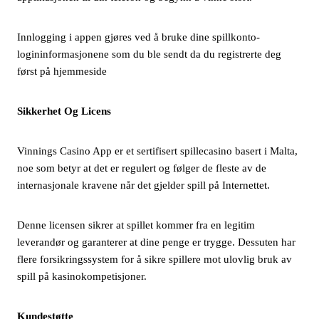
Innlogging i appen gjøres ved å bruke dine spillkonto-
logininformasjonene som du ble sendt da du registrerte deg
først på hjemmeside
Sikkerhet Og Licens
Vinnings Casino App er et sertifisert spillecasino basert i Malta,
noe som betyr at det er regulert og følger de fleste av de
internasjonale kravene når det gjelder spill på Internettet.
Denne licensen sikrer at spillet kommer fra en legitim
leverandør og garanterer at dine penge er trygge. Dessuten har
flere forsikringssystem for å sikre spillere mot ulovlig bruk av
spill på kasinokompetisjoner.
Kundestøtte