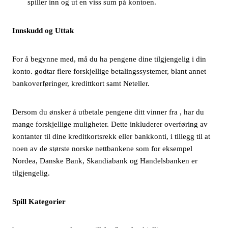
spiller inn og ut en viss sum på kontoen.
Innskudd og Uttak
For å begynne med, må du ha pengene dine tilgjengelig i din
konto. godtar flere forskjellige betalingssystemer, blant annet
bankoverføringer, kredittkort samt Neteller.
Dersom du ønsker å utbetale pengene ditt vinner fra , har du
mange forskjellige muligheter. Dette inkluderer overføring av
kontanter til dine kreditkortsrekk eller bankkonti, i tillegg til at
noen av de største norske nettbankene som for eksempel
Nordea, Danske Bank, Skandiabank og Handelsbanken er
tilgjengelig.
Spill Kategorier