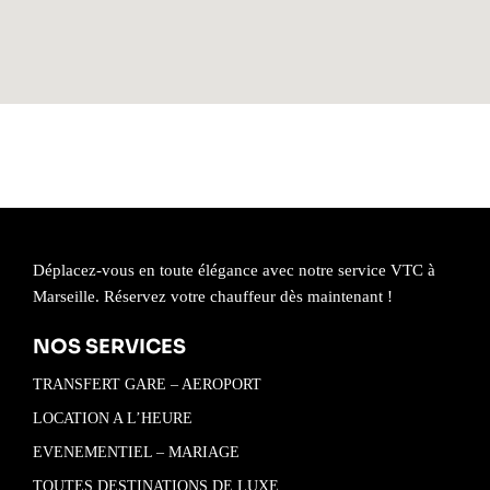
Déplacez-vous en toute élégance avec notre service VTC à
Marseille. Réservez votre chauffeur dès maintenant !
NOS SERVICES
TRANSFERT GARE – AEROPORT
LOCATION A L’HEURE
EVENEMENTIEL – MARIAGE
TOUTES DESTINATIONS DE LUXE