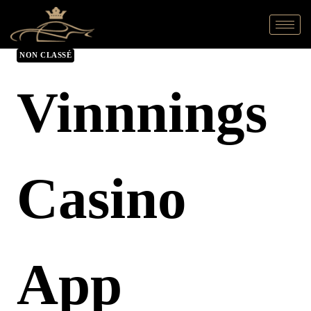
NON CLASSÉ
Vinnnings
Casino
App