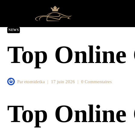
NEWS
Top Online 
Par
etomidetka
17 juin 2026
0 Commentaires
Top Online 