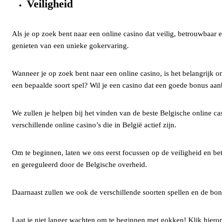
Veiligheid
Als je op zoek bent naar een online casino dat veilig, betrouwbaar en 
genieten van een unieke gokervaring.
Wanneer je op zoek bent naar een online casino, is het belangrijk om
een bepaalde soort spel? Wil je een casino dat een goede bonus aan
We zullen je helpen bij het vinden van de beste Belgische online ca
verschillende online casino’s die in België actief zijn.
Om te beginnen, laten we ons eerst focussen op de veiligheid en bet
en gereguleerd door de Belgische overheid.
Daarnaast zullen we ook de verschillende soorten spellen en de bonus
Laat je niet langer wachten om te beginnen met gokken! Klik hiero