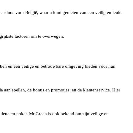
e casinos voor België, waar u kunt genieten van een veilig en leuke
ngrijkste factoren om te overwegen:
hebben en een veilige en betrouwbare omgeving bieden voor hun
a aan spellen, de bonus en promoties, en de klantenservice. Hier
oulette en poker. Mr Green is ook bekend om zijn veilige en