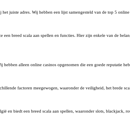
ij het juiste adres. Wij hebben een lijst samengesteld van de top 5 onlin
 ze een breed scala aan spellen en functies. Hier zijn enkele van de bela
. Wij hebben alleen online casinos opgenomen die een goede reputatie 
chillende factoren meegewogen, waaronder de veiligheid, het brede scal
lgië en biedt een breed scala aan spellen, waaronder slots, blackjack, r