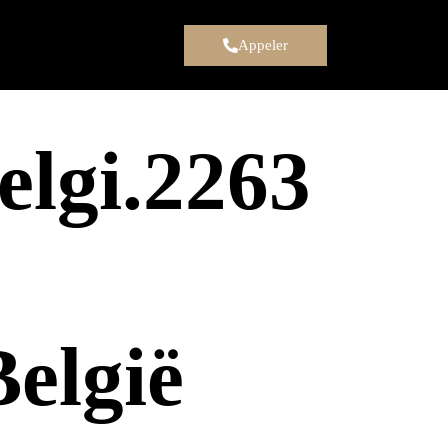
Appeler
elgi.2263
België