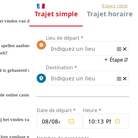
 het vinden van de beste Belgische online casino’s, zodat je kunt
 spellen aanbiedt, of een casino dat speciale aandacht schenkt aan
eft?
lgië is gebaseerd op een grondig onderzoek en een analyse van de
de online casino’s die we aanbevelen, allemaal zijn geautoriseerd
het vinden van een online casino dat perfect bij je past.
okken vandaag nog!