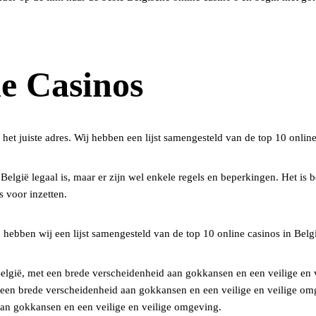
ne Casinos
j het juiste adres. Wij hebben een lijst samengesteld van de top 10 onlin
België legaal is, maar er zijn wel enkele regels en beperkingen. Het is 
 voor inzetten.
 hebben wij een lijst samengesteld van de top 10 online casinos in België
België, met een brede verscheidenheid aan gokkansen en een veilige en 
t een brede verscheidenheid aan gokkansen en een veilige en veilige om
aan gokkansen en een veilige en veilige omgeving.