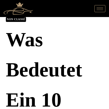
NON CLASSÉ
Was
Bedeutet
Ein 10