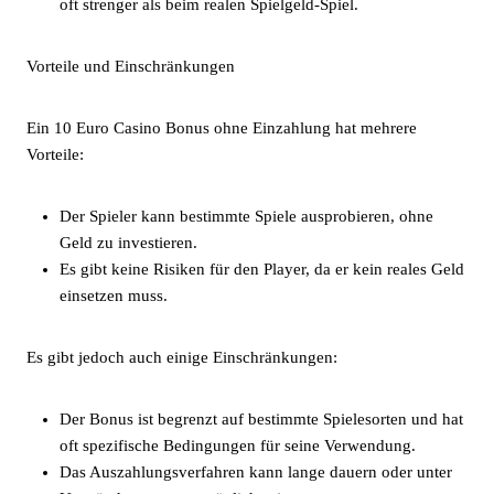
oft strenger als beim realen Spielgeld-Spiel.
Vorteile und Einschränkungen
Ein 10 Euro Casino Bonus ohne Einzahlung hat mehrere
Vorteile:
Der Spieler kann bestimmte Spiele ausprobieren, ohne
Geld zu investieren.
Es gibt keine Risiken für den Player, da er kein reales Geld
einsetzen muss.
Es gibt jedoch auch einige Einschränkungen:
Der Bonus ist begrenzt auf bestimmte Spielesorten und hat
oft spezifische Bedingungen für seine Verwendung.
Das Auszahlungsverfahren kann lange dauern oder unter