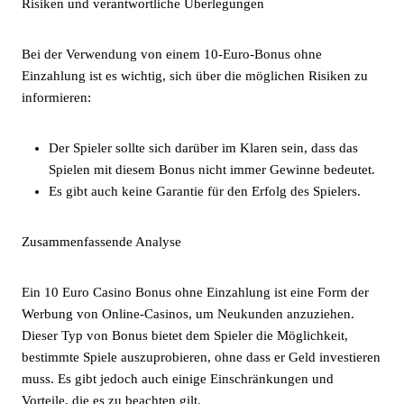
Risiken und verantwortliche Überlegungen
Bei der Verwendung von einem 10-Euro-Bonus ohne
Einzahlung ist es wichtig, sich über die möglichen Risiken zu
informieren:
Der Spieler sollte sich darüber im Klaren sein, dass das
Spielen mit diesem Bonus nicht immer Gewinne bedeutet.
Es gibt auch keine Garantie für den Erfolg des Spielers.
Zusammenfassende Analyse
Ein 10 Euro Casino Bonus ohne Einzahlung ist eine Form der
Werbung von Online-Casinos, um Neukunden anzuziehen.
Dieser Typ von Bonus bietet dem Spieler die Möglichkeit,
bestimmte Spiele auszuprobieren, ohne dass er Geld investieren
muss. Es gibt jedoch auch einige Einschränkungen und
Vorteile, die es zu beachten gilt.