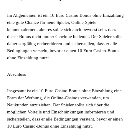
Im Allgemeinen ist ein 10 Euro Casino Bonus ohne Einzahlung
eine gute Chance für neue Spieler, Online-Spiele
kennenzulernen, aber es sollte sich auch bewusst sein, dass
dieser Bonus nicht immer Gewinne bedeutet. Der Spieler sollte
daher sorgfältig recherchieren und sicherstellen, dass er alle
Bedingungen versteht, bevor er einen 10 Euro Casino-Bonus
ohne Einzahlung nutzt.
Abschluss
Insgesamt ist ein 10 Euro Casino Bonus ohne Einzahlung eine
Form der Werbung, die Online-Casinos verwenden, um
Neukunden anzuziehen. Der Spieler sollte sich über die
möglichen Vorteile und Einschränkungen informieren und
sicherstellen, dass er alle Bedingungen versteht, bevor er einen
10 Euro Casino-Bonus ohne Einzahlung nutzt.