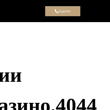
Appeler
ии
зино.4044