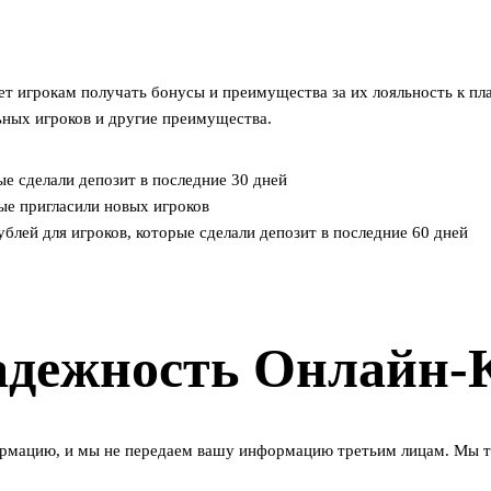
ет игрокам получать бонусы и преимущества за их лояльность к п
льных игроков и другие преимущества.
ые сделали депозит в последние 30 дней
рые пригласили новых игроков
блей для игроков, которые сделали депозит в последние 60 дней
адежность Онлайн-К
рмацию, и мы не передаем вашу информацию третьим лицам. Мы т