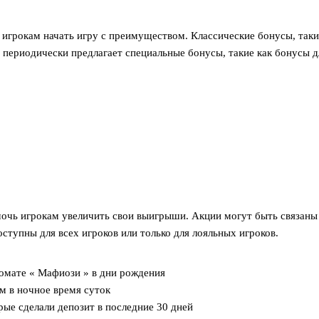
 игрокам начать игру с преимуществом. Классические бонусы, таки
о периодически предлагает специальные бонусы, такие как бонусы д
омочь игрокам увеличить свои выигрыши. Акции могут быть связан
ступны для всех игроков или только для лояльных игроков.
омате « Мафиози » в дни рождения
м в ночное время суток
рые сделали депозит в последние 30 дней