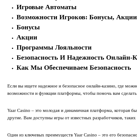
Игровые Автоматы
Возможности Игроков: Бонусы, Акци
Бонусы
Акции
Программы Лояльности
Безопасность И Надежность Онлайн-К
Как Мы Обеспечиваем Безопасность
Если вы ищете надежное и безопасное онлайн-казино, где можн
возможности и функции платформы, чтобы помочь вам сделать
Yaar Casino – это молодая и динамичная платформа, которая бы
другие. Вам доступны игры от известных разработчиков, таких 
Один из ключевых преимуществ Yaar Casino – это его безопас