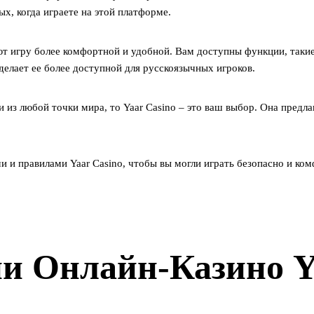
х, когда играете на этой платформе.
ают игру более комфортной и удобной. Вам доступны функции, таки
делает ее более доступной для русскоязычных игроков.
 из любой точки мира, то Yaar Casino – это ваш выбор. Она предла
и и правилами Yaar Casino, чтобы вы могли играть безопасно и ком
 Онлайн-Казино Ya