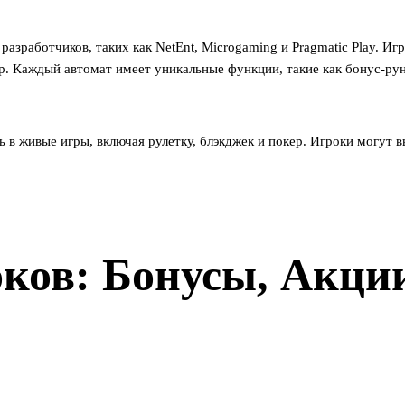
разработчиков, таких как NetEnt, Microgaming и Pragmatic Play. Иг
. Каждый автомат имеет уникальные функции, такие как бонус-руны
ь в живые игры, включая рулетку, блэкджек и покер. Игроки могут в
оков: Бонусы, Акц