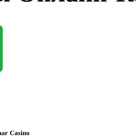
ar Casino