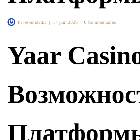
Par
etomidetka
17 juin 2026
0 Commentaires
Yaar Casin
Возможнос
Платформы