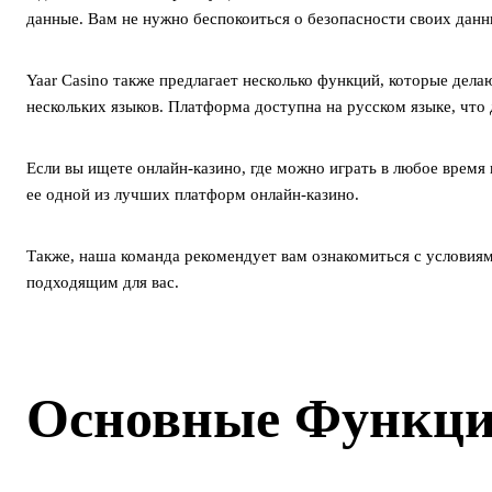
данные. Вам не нужно беспокоиться о безопасности своих данны
Yaar Casino также предлагает несколько функций, которые дел
нескольких языков. Платформа доступна на русском языке, что 
Если вы ищете онлайн-казино, где можно играть в любое время и
ее одной из лучших платформ онлайн-казино.
Также, наша команда рекомендует вам ознакомиться с условиям
подходящим для вас.
Основные Функции