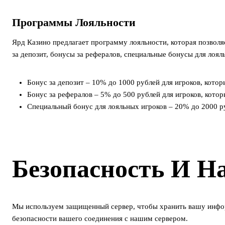
Программы Лояльности
Ярд Казино предлагает программу лояльности, которая позволя
за депозит, бонусы за рефералов, специальные бонусы для лоя
Бонус за депозит – 10% до 1000 рублей для игроков, котор
Бонус за рефералов – 5% до 500 рублей для игроков, кото
Специальный бонус для лояльных игроков – 20% до 2000 ру
Безопасность И Н
Мы используем защищенный сервер, чтобы хранить вашу инфо
безопасности вашего соединения с нашим сервером.