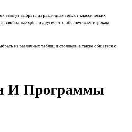
роки могут выбрать из различных тем, от классических
, свободные spins и другие, что обеспечивает игрокам
ыбрать из различных таблиц и столиков, а также общаться с
ии И Программы