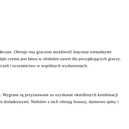
połeczne. Oferuje ona graczom możliwość kręcenia wirtualnymi
ięki czemu jest łatwa w obsłudze nawet dla początkujących graczy.
dczeń i uczestnictwo w wspólnych wydarzeniach.
ty. Wygrane są przyznawane za uzyskanie określonych kombinacji
ami dodatkowymi. Niektóre z nich oferują bonusy, darmowe spiny i