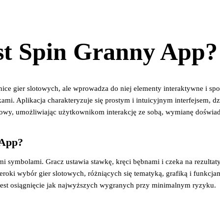
st Spin Granny App?
nice gier slotowych, ale wprowadza do niej elementy interaktywne i s
i. Aplikacja charakteryzuje się prostym i intuicyjnym interfejsem, dz
ciowy, umożliwiając użytkownikom interakcję ze sobą, wymianę doświa
 App?
mi symbolami. Gracz ustawia stawkę, kręci bębnami i czeka na rezulta
roki wybór gier slotowych, różniących się tematyką, grafiką i funkcj
jest osiągnięcie jak najwyższych wygranych przy minimalnym ryzyku.