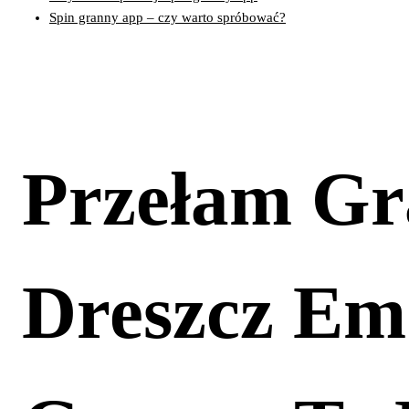
Spin granny app – czy warto spróbować?
Przełam Gr
Dreszcz Emo