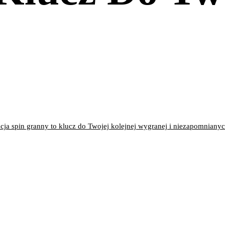
cja spin granny to klucz do Twojej kolejnej wygranej i niezapomniany