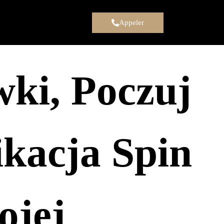
Appeler
ki, Poczuj
ikacja Spin
ojej