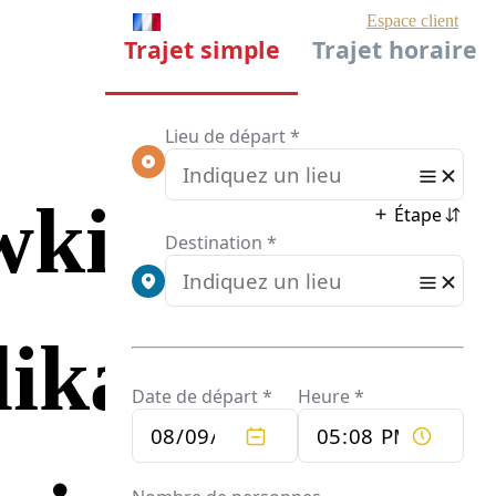
ki, Poczuj
ikacja Spin