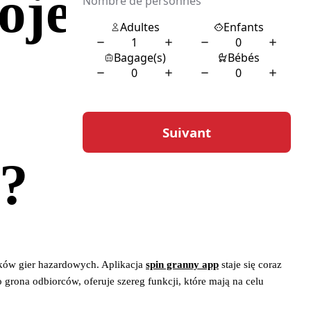
ojej
?
ników gier hazardowych. Aplikacja
spin granny app
staje się coraz
grona odbiorców, oferuje szereg funkcji, które mają na celu