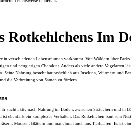
ürliche Lebensweise beibehält.
s Rotkehlchens Im De
er in verschiedenen Lebensräumen vorkommt. Von Wäldern über Parks bis
tigen und neugierigen Charakter. Anders als viele andere Vogelarten lä
n. Seine Nahrung besteht hauptsächlich aus Insekten, Würmern und Bee
n und die Verbreitung von Samen zu fördern.
ens
. Er sucht aktiv nach Nahrung im Boden, zwischen Sträuchern und in Bä
ist ebenfalls ein komplexes Verhalten. Das Rotkehlchen baut sein Nest 
sern, Moosen, Blättern und manchmal auch aus Tierhaaren. Es ist eine