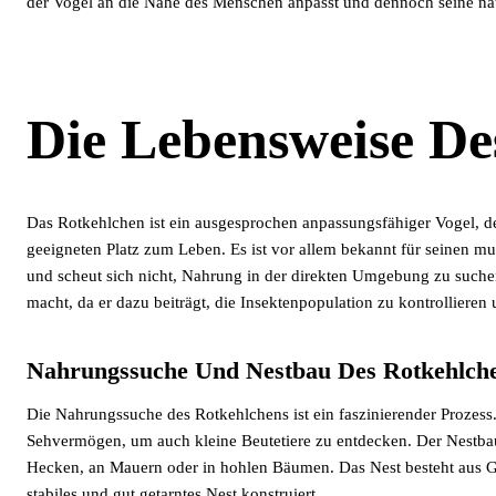
der Vogel an die Nähe des Menschen anpasst und dennoch seine nat
Die Lebensweise De
Das Rotkehlchen ist ein ausgesprochen anpassungsfähiger Vogel, d
geeigneten Platz zum Leben. Es ist vor allem bekannt für seinen mu
und scheut sich nicht, Nahrung in der direkten Umgebung zu suche
macht, da er dazu beiträgt, die Insektenpopulation zu kontrolliere
Nahrungssuche Und Nestbau Des Rotkehlch
Die Nahrungssuche des Rotkehlchens ist ein faszinierender Prozess
Sehvermögen, um auch kleine Beutetiere zu entdecken. Der Nestbau 
Hecken, an Mauern oder in hohlen Bäumen. Das Nest besteht aus Grä
stabiles und gut getarntes Nest konstruiert.