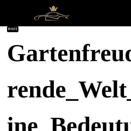
POST
Gartenfreud
Rende_Welt
Ine_Bedeut