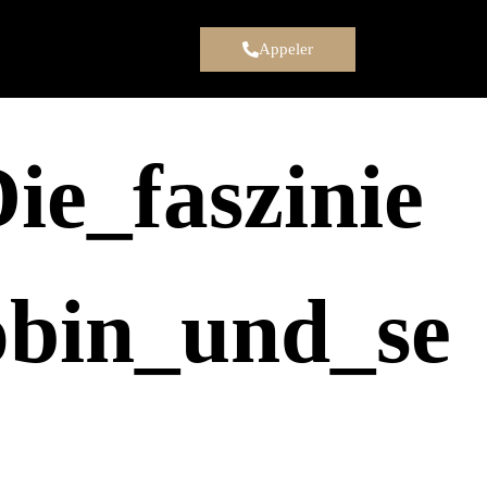
Appeler
ie_faszinie
obin_und_se