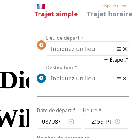
 Die
 Wild Robin