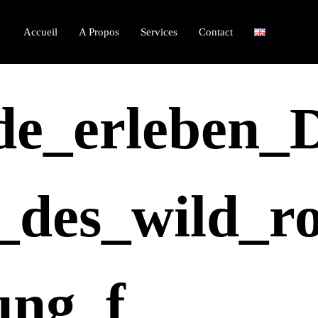
Accueil
A Propos
Services
Contact
e_erleben_D
_des_wild_r
ung_f