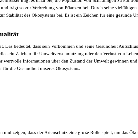
ktenfresser trägt es dazu bei, die Population von Schädlingen zu kontr
nd trägt so zur Verbreitung von Pflanzen bei. Durch seine vielfältigen
zur Stabilität des Ökosystems bei. Es ist ein Zeichen für eine gesund
alität
ität. Das bedeutet, dass sein Vorkommen und seine Gesundheit Aufsch
n dies ein Zeichen für Umweltverschmutzung oder den Verlust von Lebe
er wertvolle Informationen über den Zustand der Umwelt gewinnen un
or für die Gesundheit unseres Ökosystems.
nn und zeigen, dass der Artenschutz eine große Rolle spielt, um das Ö