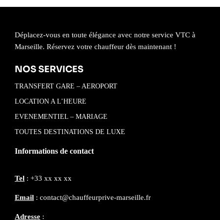
Déplacez-vous en toute élégance avec notre service VTC à
Marseille. Réservez votre chauffeur dès maintenant !
NOS SERVICES
TRANSFERT GARE – AEROPORT
LOCATION A L’HEURE
EVENEMENTIEL – MARIAGE
TOUTES DESTINATIONS DE LUXE
Informations de contact
Tel
: +33 xx xx xx
Email
: contact@chauffeurprive-marseille.fr
Adresse
: