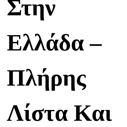
Στην
Ελλάδα –
Πλήρης
Λίστα Και