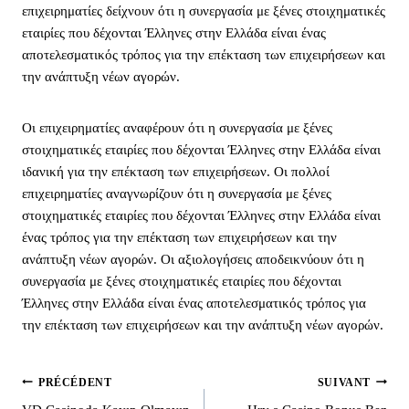
επιχειρηματίες δείχνουν ότι η συνεργασία με ξένες στοιχηματικές
εταιρίες που δέχονται Έλληνες στην Ελλάδα είναι ένας
αποτελεσματικός τρόπος για την επέκταση των επιχειρήσεων και
την ανάπτυξη νέων αγορών.
Οι επιχειρηματίες αναφέρουν ότι η συνεργασία με ξένες
στοιχηματικές εταιρίες που δέχονται Έλληνες στην Ελλάδα είναι
ιδανική για την επέκταση των επιχειρήσεων. Οι πολλοί
επιχειρηματίες αναγνωρίζουν ότι η συνεργασία με ξένες
στοιχηματικές εταιρίες που δέχονται Έλληνες στην Ελλάδα είναι
ένας τρόπος για την επέκταση των επιχειρήσεων και την
ανάπτυξη νέων αγορών. Οι αξιολογήσεις αποδεικνύουν ότι η
συνεργασία με ξένες στοιχηματικές εταιρίες που δέχονται
Έλληνες στην Ελλάδα είναι ένας αποτελεσματικός τρόπος για
την επέκταση των επιχειρήσεων και την ανάπτυξη νέων αγορών.
PRÉCÉDENT
SUIVANT