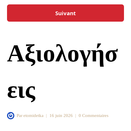
Λίστα Και
Αξιολογήσ
Εις
Par
etomidetka
16 juin 2026
0 Commentaires