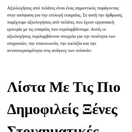
Αξιολογήσεις από πελάτες είναι ένας σημαντικός παράγοντας
στην απόφαση για την επιλογή εταιρείας. Σε αυτή την άρθρωση,
παρέχουμε αξιολογήσεις από πελάτες που έχουν εργασιακή
εμπειρία με τις εταιρείες που περιλαμβάνουμε. Αυτές οι
αξιολογήσεις περιλαμβάνουν στοιχεία για την ποιότητα των
υπηρεσιών, την επικοινωνία, την ευελιξία και την
ανταποκρισιμότητα στις ανάγκες των πελατών.
Λίστα Με Τις Πιο
Δημοφιλείς Ξένες
Στοιχηματικές